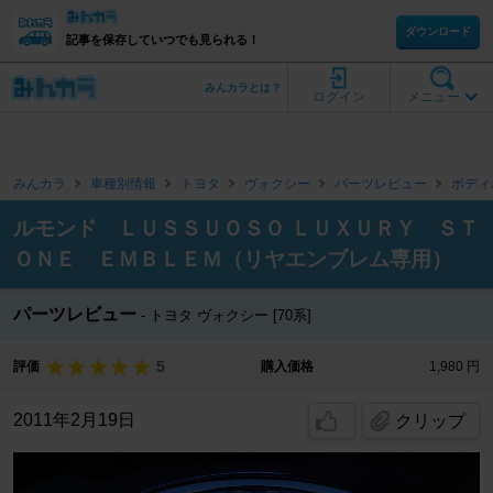
ダウンロード
記事を保存していつでも見られる！
みんカラとは？
ログイン
メニュー
みんカラ
車種別情報
トヨタ
ヴォクシー
パーツレビュー
ボディ
ルモンド ＬＵＳＳＵＯＳＯ ＬＵＸＵＲＹ ＳＴ
ＯＮＥ ＥＭＢＬＥＭ（リヤエンブレム専用）
パーツレビュー
トヨタ ヴォクシー [70系]
5
評価
購入価格
1,980 円
2011年2月19日
クリップ