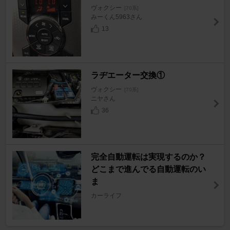
ヴォクシー
[70系]
みーくん5963さん
13
ラヂエーター交換①
ヴォクシー
[70系]
ニヤさん
36
完全自動運転は実現するのか？
どこまで進んでる自動運転のい
ま
カーライフ