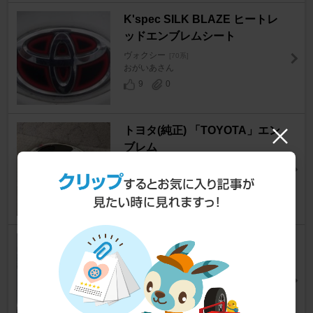
K'spec SILK BLAZE ヒートレ
ッドエンブレムシート
ヴォクシー
[70系]
おがいあさん
9
0
トヨタ(純正) 「TOYOTA」エン
ブレム
ヴォクシー
[70系]
GON♂さん
8
0
不明 リアエンブレムステッカー
ヴォクシー
[70系]
80エースさん
10
0