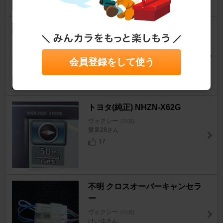
トヨタ(純正) フォグランプ
ヴォクシー
[70系]
えんちゃん☆パパさん
会員登録をして使う
15
トヨタ(純正) NHZN-X62G
ヴォクシー
[70系]
愛果28さん
17
不明 クロスオーバーキャンセラ
ー
ヴォクシー
[70系]
けい汰さん