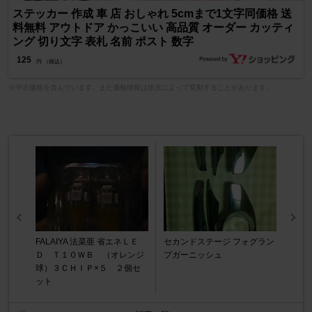
ステッカー 作成 車 店 おしゃれ 5cmまで1文字同価格 送
料無料 アウトドア かっこいい 高品質 オーダー カッティ
ング 切り文字 表札 名前 ポスト 数字
125
円 （税込）
※中古価格を含んでいます。また価格情報は状況によって変動することがあります。
FALAIYA 法菜亜 省エネＬＥ
セカンドステージ フォグラン
Ｄ Ｔ１０ＷＢ （オレンジ
プガーニッシュ
球）３ＣＨＩＰ×５ ２個セ
ット