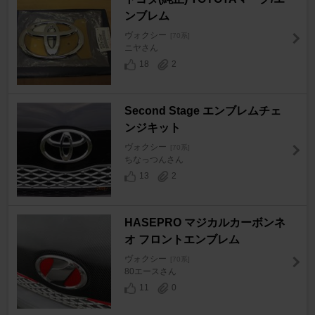
ンブレム
ヴォクシー
[70系]
ニヤさん
18
2
Second Stage エンブレムチェ
ンジキット
ヴォクシー
[70系]
ちなっつんさん
13
2
HASEPRO マジカルカーボンネ
オ フロントエンブレム
ヴォクシー
[70系]
80エースさん
11
0