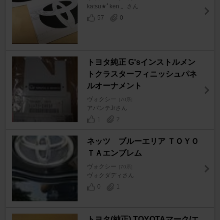
katsu★ﾟken.。さん
57
0
トヨタ純正 G'sインストルメン
トクラスターフィニッシュパネ
ルオーナメント
ヴォクシー
[70系]
アバンテJrさん
1
2
ネッツ ブルーエリア ＴＯＹＯ
ＴＡエンブレム
ヴォクシー
[70系]
ヴォクダディさん
0
1
トヨタ(純正) TOYOTAマーク/エ