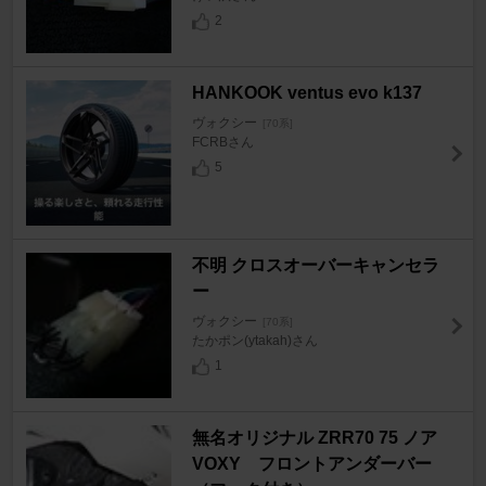
2
HANKOOK ventus evo k137
ヴォクシー
[70系]
FCRBさん
5
不明 クロスオーバーキャンセラ
ー
ヴォクシー
[70系]
たかポン(ytakah)さん
1
無名オリジナル ZRR70 75 ノア
VOXY フロントアンダーバー