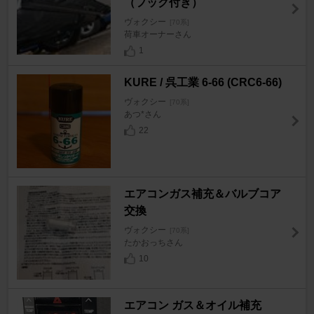
（フック付き）
ヴォクシー
[70系]
荷車オーナーさん
1
KURE / 呉工業 6-66 (CRC6-66)
ヴォクシー
[70系]
あつ*さん
22
エアコンガス補充＆バルブコア
交換
ヴォクシー
[70系]
たかおっちさん
10
エアコン ガス＆オイル補充