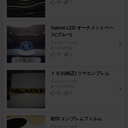
69
1
Valenti LED オーナメントベー
ス(ブルー)
ヴォクシー
[70系]
さっさん!さん
49
1
トヨタ(純正) リヤエンブレム
ヴォクシー
[70系]
まーくんZSさん
55
0
松印 エンブレムフィルム
ヴォクシー
[70系]