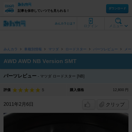
ダウンロード
記事を保存していつでも見られる！
みんカラとは？
ログイン
メニュー
みんカラ
車種別情報
マツダ
ロードスター
パーツレビュー
メー
AWD AWD NB Version SMT
パーツレビュー
マツダ ロードスター [NB]
5
評価
購入価格
12,800 円
2011年2月6日
クリップ