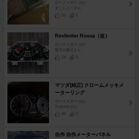
ロードスター
[NB]
まじんぶぅさん
30
0
Revlimiter Rossa（改）
ロードスター
[NB]
聖子の親父さん
24
0
マツダ(純正) クロームメッキメ
ーターリング
ロードスター
[NB]
Thatcherさん
36
0
自作 自作メーターパネル