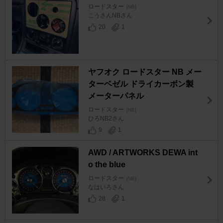
ロードスター
[NB]
こうさんNBさん
20
1
ヤフオク ロードスター NB メー
ターベゼル ドライカーボン製
メーターパネル
ロードスター
[NB]
ひろNB2さん
9
1
AWD / ARTWORKS DEWA int
o the blue
ロードスター
[NB]
なはいろさん
28
1