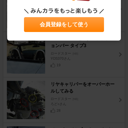
ースエコ 4PK865
ロードスター
[NB]
えんばん。さん
9
会員登録をして使う
KG WORKS センターファッシ
ョンバー タイプ3
ロードスター
[NB]
YOS370さん
19
リヤキャリパーをオーバーホー
ルしてみる
ロードスター
[NB]
ろど○さん
28