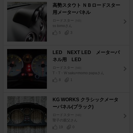
高勢スタウト ＮＢロードスター
用メーターパネル
ロードスター
[NB]
ss tomoさん
5
3
LED NEXT LED メーターパ
ネル用 LED
ロードスター
[NB]
T・T・W saku×momo papaさん
8
1
KG WORKS クラシックメータ
ーパネル(ブラック)
ロードスター
[NB]
聖子の親父さん
19
0