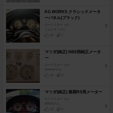
KG WORKS クラシックメータ
ーパネル(ブラック)
ロードスター
[NB]
じゅんサンさん
30
1
マツダ(純正) NB8用純正メータ
ー
ロードスター
[NB]
cheeverさん
16
0
マツダ(純正) 後期RS用メーター
ロードスター
[NB]
@Souさん
15
0