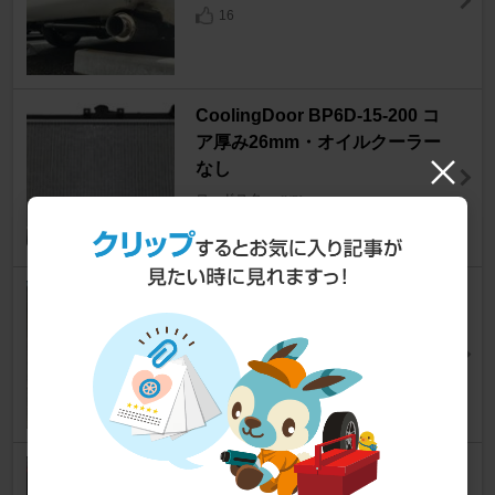
16
CoolingDoor BP6D-15-200 コ
ア厚み26mm・オイルクーラー
なし
ロードスター
[NB]
カムたくさん
57
LOVCA High Standard 10w-30
ロードスター
[NB]
翔吉さんさん
10
BANDO / バンドー化学 リブエ