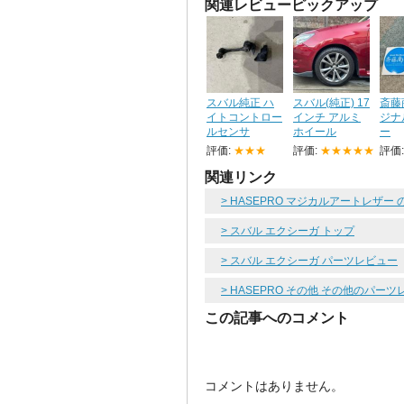
関連レビューピックアップ
スバル純正 ハ
スバル(純正) 17
斎藤
イトコントロー
インチ アルミ
ジナ
ルセンサ
ホイール
ー
評価:
★★★
評価:
★★★★★
評価
関連リンク
> HASEPRO マジカルアートレザー
> スバル エクシーガ トップ
> スバル エクシーガ パーツレビュー
> HASEPRO その他 その他のパー
この記事へのコメント
コメントはありません。