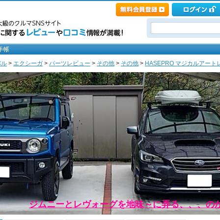
バル
>
エクシーガ
>
パーツレビュー
>
その他
>
その他
>
HASEPRO マジカルアート
ジムニーとレヴォーグを地味～に弄る、、、の