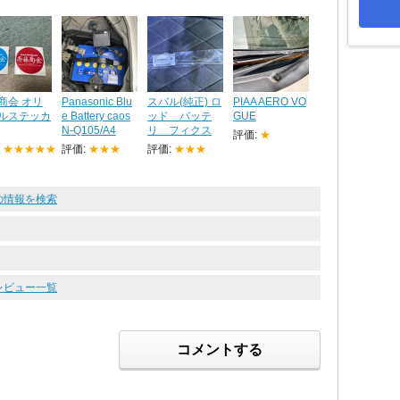
商会 オリ
Panasonic Blu
スバル(純正) ロ
PIAA AERO VO
ルステッカ
e Battery caos
ッド バッテ
GUE
N-Q105/A4
リ フィクス
評価:
★
:
★★★★★
評価:
★★★
評価:
★★★
 の情報を検索
ツレビュー一覧
コメントする