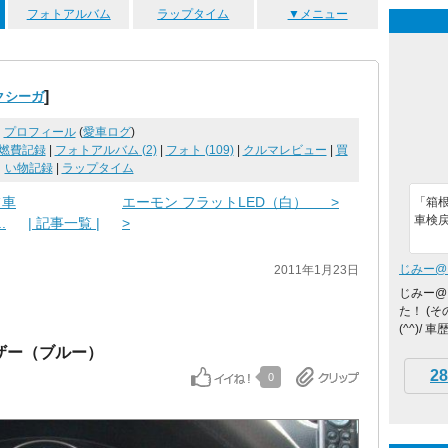
フォトアルバム
ラップタイム
▼メニュー
]
クシーガ
プロフィール
(
愛車ログ
)
燃費記録
|
フォトアルバム (2)
|
フォト (109)
|
クルマレビュー
|
買
い物記録
|
ラップタイム
フ車
エーモン フラットLED（白） >
「箱根
車検戻
.
| 記事一覧 |
>
じみー@
2011年1月23日
じみー@
た！ (
(^^)/
レザー（ブルー）
28
0