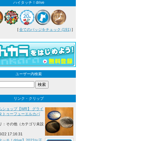
ハイタッチ！drive
[
全てのバッジをチェック (191)
]
ユーザー内検索
リンク・クリップ
ムショップ【WR】 グライ
タトゥーフューエルカバ
リ：その他（カテゴリ未設
0/22 17:16:31
ッチ！drive】2023お正