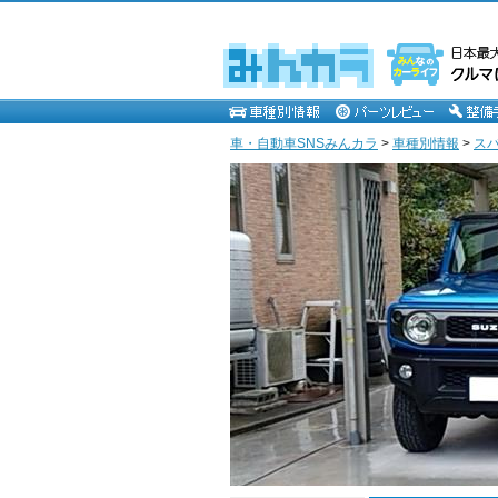
車・自動車SNSみんカラ
>
車種別情報
>
ス