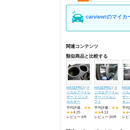
carview!の
関連コンテンツ
類似商品と比較する
HASEPRO
/
マ
HASEPRO
/
マ
HAS
ジカルアートレ
ジカルアートレ
ジカ
ザー ドリンク
ザー パドルシ
ザー
ホルダー
フト
キン
平均評価 :
★★
平均評価 :
★★
平均
★★
4.25
★★
4.13
★★
レビュー:4件
レビュー:30件
レビ