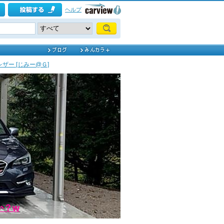
ヘルプ
レザー [じみー@Ｇ]
か？w