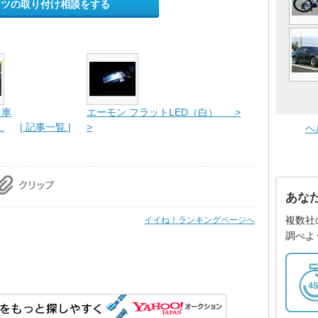
ーツの取り付け相談をする
フ車
エーモン フラットLED（白） >
.
| 記事一覧 |
>
ヘ
あな
複数社
イイね！ランキングページへ
調べよ