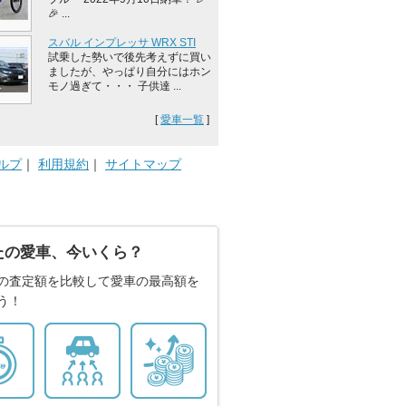
🎉 ...
スバル インプレッサ WRX STI
試乗した勢いで後先考えずに買い
ましたが、やっぱり自分にはホン
モノ過ぎて・・・ 子供達 ...
[
愛車一覧
]
ルプ
｜
利用規約
｜
サイトマップ
たの愛車、今いくら？
の査定額を比較して愛車の最高額を
う！