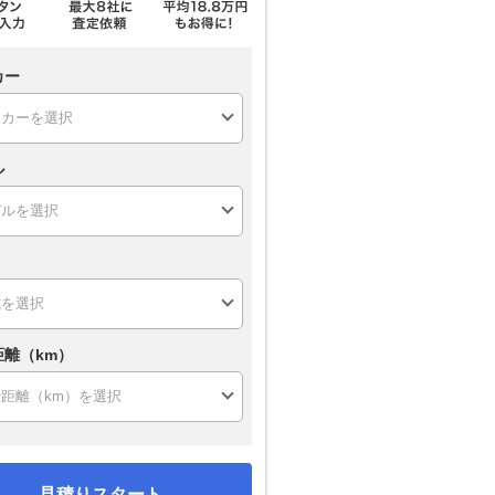
カー
ル
距離（km）
見積りスタート