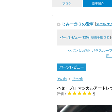
ブログ
愛車紹介
じみー@Ｇの愛車
[
スバル エ
パーツレビュー (125)
|
整備手帳 (71)
|
<< スバル純正 ガラスルー
用 ..
パーツレビュー
その他
その他
ハセ・プロ マジカルアート
評価：
5