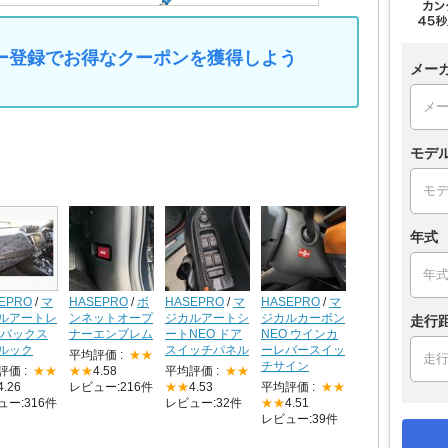
マイカー登録でお得なクーポンを獲得しよう
メー
モデ
年式
EPRO
/
マ
HASEPRO
/
ボ
HASEPRO
/
マ
HASEPRO
/
マ
ルアートレ
ンネットオープ
ジカルアートシ
ジカルカーボン
走行
 バックス
ナーエンブレム
ートNEO ドア
NEO ウインカ
ルック
スイッチパネル
ーレバースイッ
平均評価 :
★★
チサイン
評価 :
★★
★★
4.58
平均評価 :
★★
4.26
レビュー:216件
★★
4.53
平均評価 :
★★
ュー:316件
レビュー:32件
★★
4.51
レビュー:39件