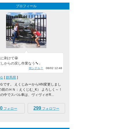
プロフィール
に剥けて🤩
しからの戻し作業なう🔧」
何シテル？
08/02 12:48
Ｇ
[
群馬県
]
Ｇです。 えくじみーからHN変更しまし
その前のＨＮ：えくじむ_K） よろしく～！
 車歴の中でスバル車は、ヴィヴィオR...
0
299
フォロー
フォロワー