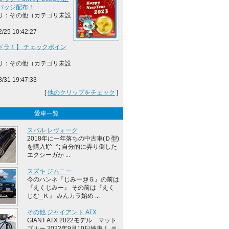
バッジ配布！
リ：その他（カテゴリ未設
2/25 10:42:27
ドラ！】 チェックポイン
リ：その他（カテゴリ未設
8/31 19:47:33
[
他のクリップをチェック
]
愛車一覧
スバル レヴォーグ
2018年に一年落ちの中古車(Ｄ型)
を購入f(^_^; 自分的に弄り倒した
エクシーガか ...
スズキ ジムニー
今のハンネ『じみー@Ｇ』の前は
『えくじみー』 その前は『えく
じむ_Ｋ』 みんカラ始め ...
その他 ジャイアント ATX
GIANT ATX 2022モデル マット
ブルー 2022年9月10日納車！ 🎉