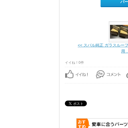
パ
<< スバル純正 ガラスルー
用 ..
イイね！0件