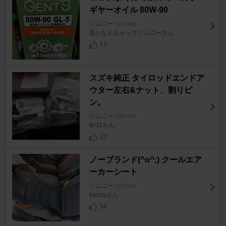
ギヤーオイル 80W-90
ジムニー
[JB23W]
黒いなんちゃってジムニーさん
11
スズキ純正 タイロッドエンドア
ウター左右&ナット、割りピ
ン。
ジムニー
[JB23W]
tto11さん
13
ノーブランド(^o^;) クールエア
ーカーシート
ジムニー
[JB23W]
kazwyさん
54