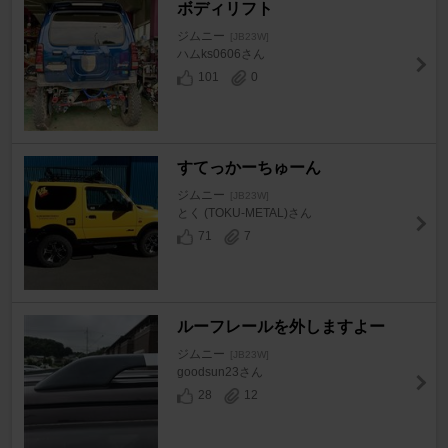
ボディリフト
ジムニー
[JB23W]
ハムks0606さん
101
0
すてっかーちゅーん
ジムニー
[JB23W]
とく (TOKU-METAL)さん
71
7
ルーフレールを外しますよー
ジムニー
[JB23W]
goodsun23さん
28
12