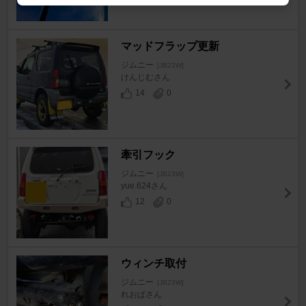
マッドフラップ更新
ジムニー
[JB23W]
けんじむさん
14
0
牽引フック
ジムニー
[JB23W]
yue.624さん
12
0
ウィンチ取付
ジムニー
[JB23W]
れおぱさん