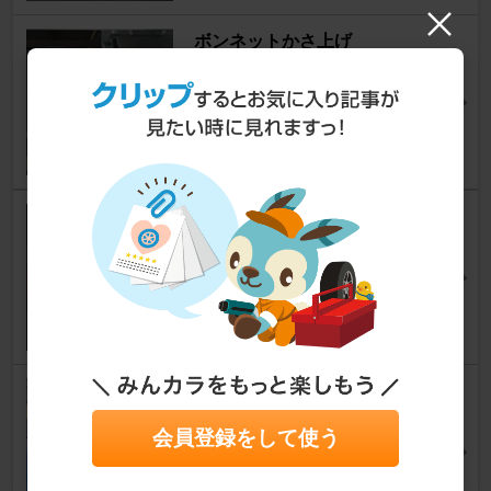
ボンネットかさ上げ
ジムニー
[JB23W]
グレッチさん
26
11
エアコンドレンホースの延長♪
ジムニー
[JB23W]
Compact Blueさん
61
16
ルーフモール交換
ジムニー
[JB23W]
会員登録をして使う
王様のおやつさん
41
19