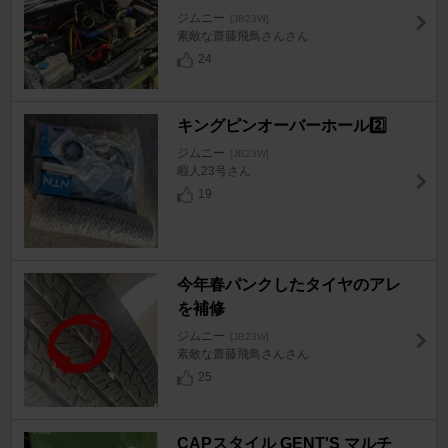
ジムニー
[JB23W]
素敵な齋藤飛鳥さんさん
24
キングピンオーバーホール2️⃣
ジムニー
[JB23W]
暇人23号さん
19
今年春パンクしたタイヤのアレ
を補修
ジムニー
[JB23W]
素敵な齋藤飛鳥さんさん
25
CAPスタイル GENT'S マルチ