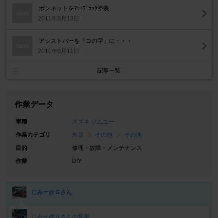
ボンネットをﾏｯﾄﾌﾞﾗｯｸ塗装
2011年8月13日
アシストバーを「コの字」に・・・
2011年8月11日
記事一覧
作業データ
車種
スズキ ジムニー
作業カテゴリ
外装
その他
その他
目的
修理・故障・メンテナンス
作業
DIY
じみー@Ｇさん
じみー@Ｇさんの愛車