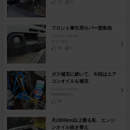
13
0
フロント牽引用カバー塗装他
ジムニー
[JB23W]
キョジさん
20
0
ガス補充に続いて、今回はエア
コンオイルも補充
ジムニー
[JB23W]
HAMANNさん
30
月2800km以上乗る私 エンジ
ンオイル抜き替え