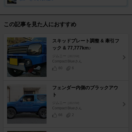
この記事を見た人におすすめ
スキッドプレート調整 & 牽引フ
ック & 77,777km♪
ジムニー
[JB23W]
Compact Blueさん
80
6
フェンダー内側のブラックアウ
ト
ジムニー
[JB23W]
Compact Blueさん
66
2