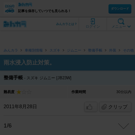
ダウンロード
記事を保存していつでも見られる！
みんカラとは？
ログイン
メニュー
みんカラ
車種別情報
スズキ
ジムニー
整備手帳
外装
その他
雨水浸入防止対策。
整備手帳
スズキ ジムニー [JB23W]
難易度
作業時間
30分以内
2011年8月28日
クリップ
1/6