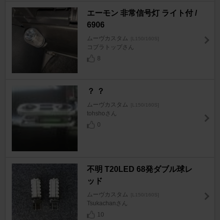
エーモン 非常信号灯 ライト付 /
6906
ムーヴカスタム
[L150/160S]
コブラトップさん
8
？ ？
ムーヴカスタム
[L150/160S]
tohshoさん
0
不明 T20LED 68発ダブル球レ
ッド
ムーヴカスタム
[L150/160S]
Tsukachanさん
10