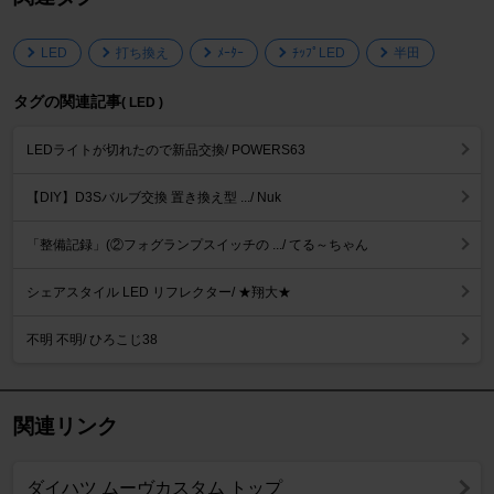
LED
打ち換え
ﾒｰﾀｰ
ﾁｯﾌﾟLED
半田
タグの関連記事
( LED )
LEDライトが切れたので新品交換/ POWERS63
【DIY】D3Sバルブ交換 置き換え型 .../ Nuk
「整備記録」(②フォグランプスイッチの .../ てる～ちゃん
シェアスタイル LED リフレクター/ ★翔大★
不明 不明/ ひろこじ38
関連リンク
ダイハツ ムーヴカスタム トップ