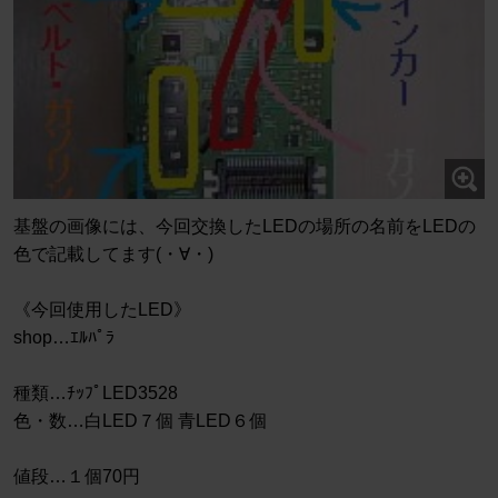
基盤の画像には、今回交換したLEDの場所の名前をLEDの
色で記載してます(・∀・)
《今回使用したLED》
shop…ｴﾙﾊﾟﾗ
種類…ﾁｯﾌﾟLED3528
色・数…白LED７個 青LED６個
値段…１個70円