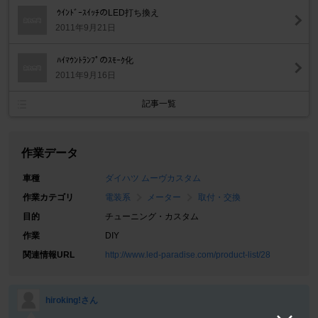
ｳｲﾝﾄﾞｰｽｲｯﾁのLED打ち換え
2011年9月21日
ﾊｲﾏｳﾝﾄﾗﾝﾌﾟのｽﾓｰｸ化
2011年9月16日
記事一覧
作業データ
車種
ダイハツ ムーヴカスタム
作業カテゴリ
電装系
メーター
取付・交換
目的
チューニング・カスタム
作業
DIY
関連情報URL
http://www.led-paradise.com/product-list/28
hiroking!さん