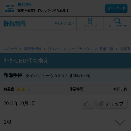
ダウンロード
記事を保存していつでも見られる！
みんカラとは？
ログイン
メニュー
みんカラ
車種別情報
ダイハツ
ムーヴカスタム
整備手帳
電装系
ﾒｰﾀｰLED打ち換え
整備手帳
ダイハツ ムーヴカスタム [L150/160S]
難易度
作業時間
3時間以内
2011年10月1日
クリップ
1/8