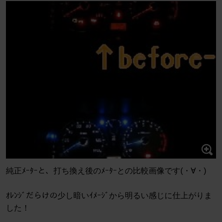
純正ﾒｰﾀｰと、打ち換え後のﾒｰﾀｰとの比較画像です(・∀・)
ｵﾚﾝｼﾞだらけの少し暗いｲﾒｰｼﾞから明るい感じに仕上がりま
した！