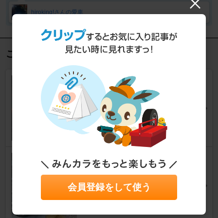
hiroking!さんの愛車
この記事を見た人におすすめ
まずはＬＥＤ打ち替え
ムーヴカスタム
[L150/160S]
SEPAPA88さん
16
2
追加メーター取付 油温計 油圧
計 水温計 ～その１～
ムーヴカスタム
[L150/160S]
会員登録をして使う
tatsu-lineさん
13
2