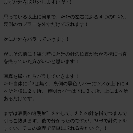
まずﾒｰﾀｰを取り外します(・∀・)
思っている以上に簡単で、ﾒｰﾀｰの左右にある４つのﾋﾞｽと、
裏側のカプラーを外すだけで取れます！
次にﾒｰﾀｰをバラしていきます！
が…その前に！組む時にﾒｰﾀｰの針の位置がわかる様に写真
を撮っていた方がいいと思います！
写真を撮ったらバラしていきます！
ﾒｰﾀｰ自体にﾋﾞｽは無く、裏側の黒色カバーにツメが上下に４
ヶ所と横に２ヶ所、 透明カバーは下に３ヶ所、上に１ヶ所
あるだけです。
まずは表側の透明ｶﾊﾞｰを外して、ﾒｰﾀｰの針を指でつまんで
引っこ抜きます。後で分かったのですが、ﾌｫｰｸで針の下を
すくい、テコの原理で簡単に取れるみたいです！