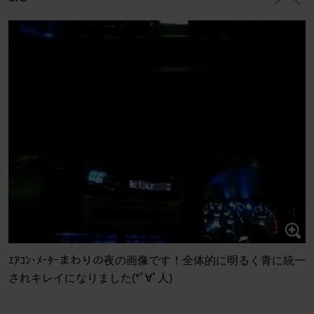
ｴｱｺﾝ･ﾒｰﾀｰまわりの夜の画像です！全体的に明るく青に統一
されキレイになりました(*ﾟ∀ﾟ人)