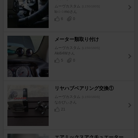
ムーヴカスタム
[L150/160S]
to☆☆moさん
6
0
メーター類取り付け
ムーヴカスタム
[L150/160S]
Aki64Wさん
5
0
リヤハブベアリング交換①
ムーヴカスタム
[L150/160S]
なかぴぃさん
21
エアミックスアクチュエーター