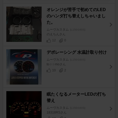
オレンジが苦手で初めてのLED
のハンダ打ち替えしちゃいまし
た。
ムーヴカスタム
[L150/160S]
のえちんさん
12
0
デポレーシング 水温計取り付け
ムーヴカスタム
[L150/160S]
to☆☆moさん
10
2
眠たくなるメーターLEDの打ち
替え
ムーヴカスタム
[L150/160S]
18318RSさん