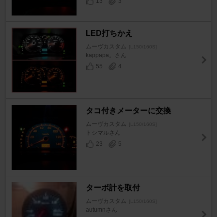
13
3
LED打ちかえ
ムーヴカスタム
[L150/160S]
kappapa。さん
55
4
タコ付きメーターに交換
ムーヴカスタム
[L150/160S]
トシマルさん
23
5
ターボ計を取付
ムーヴカスタム
[L150/160S]
autumnさん