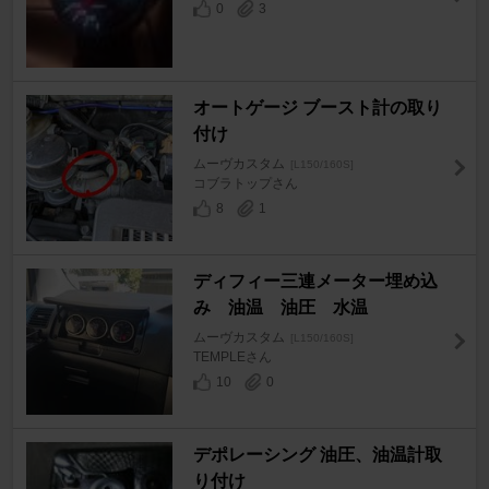
0
3
オートゲージ ブースト計の取り
付け
ムーヴカスタム
[L150/160S]
コブラトップさん
8
1
ディフィー三連メーター埋め込
み 油温 油圧 水温
ムーヴカスタム
[L150/160S]
TEMPLEさん
10
0
デポレーシング 油圧、油温計取
り付け