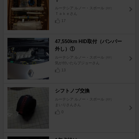
ルーテシア ルノー・スポール
[RF]
Ｔａｋｅさん
17
47,550km HID取付（バンパー
外し）①
ルーテシア ルノー・スポール
[RF]
気が付いたらプジョーさん
13
シフトノブ交換
ルーテシア ルノー・スポール
[RF]
まいりさんさん
0