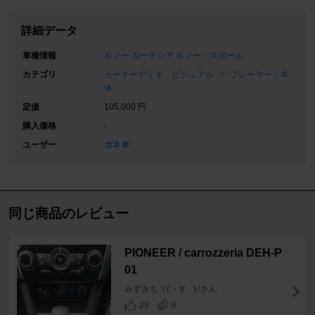
詳細データ
車種情報
ルノー ルーテシア ルノー・スポール
カテゴリ
カーオーディオ、ビジュアル
プレーヤー・本
体
定価
105,000 円
購入価格
-
ユーザー
ガネ＠
同じ商品のレビュー
PIONEER / carrozzeria DEH-P
01
みずきちヾ(′・∀・)ﾉさん
29
6