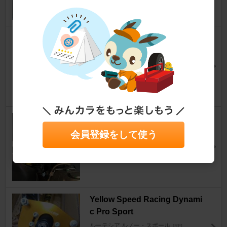
6
WAKO'S PACR パワーエアコ
ンレボリューション
ルーテシア ルノー・スポール
[RF]
桶屋…さん
1
BOLD WORLD Absolute DS
会員登録をして使う
ルーテシア ルノー・スポール
[RF]
ボス＠茶弁当さん
14
Yellow Speed Racing Dynami
c Pro Sport
ルーテシア ルノー・スポール
[RF]