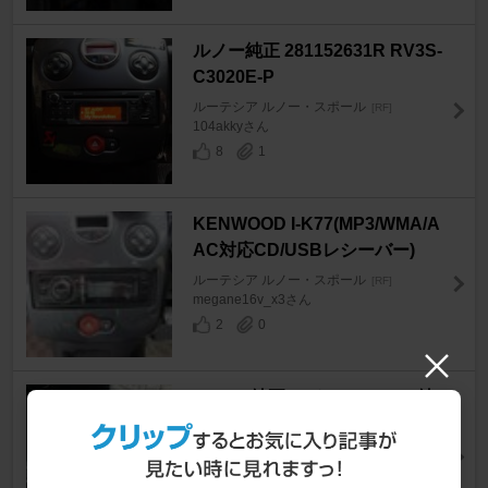
ルノー純正 281152631R RV3S-
C3020E-P
ルーテシア ルノー・スポール
[RF]
104akkyさん
8
1
KENWOOD I-K77(MP3/WMA/A
AC対応CD/USBレシーバー)
ルーテシア ルノー・スポール
[RF]
megane16v_x3さん
2
0
ルノー(純正) シトロエンDS3純
正シフトノブ
ルーテシア ルノー・スポール
[RF]
たいちんぐさん