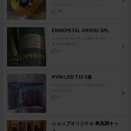
ぐらしえさん
10
ENNEPETAL ARVOU SPL
ルーテシア ルノー・スポール
[RF]
オエケンRSさん
4
RVNI LED T10 5連
ルーテシア ルノー・スポール
[RF]
がちともさん
4
ショップオリジナル 車高調キッ
ト