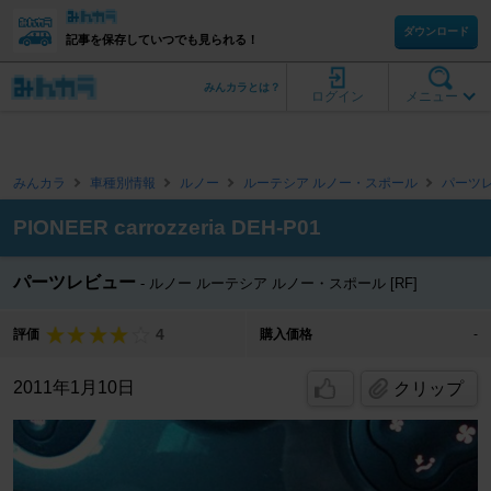
ダウンロード
記事を保存していつでも見られる！
みんカラとは？
ログイン
メニュー
みんカラ
車種別情報
ルノー
ルーテシア ルノー・スポール
パーツ
PIONEER carrozzeria DEH-P01
パーツレビュー
ルノー ルーテシア ルノー・スポール [RF]
4
評価
購入価格
-
2011年1月10日
クリップ