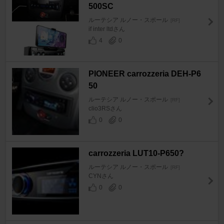
500SC
ルーテシア ルノー・スポール
[RF]
if inter ltdさん
4
0
PIONEER carrozzeria DEH-P6
50
ルーテシア ルノー・スポール
[RF]
clio3RSさん
0
0
carrozzeria LUT10-P650?
ルーテシア ルノー・スポール
[RF]
CYNさん
0
0