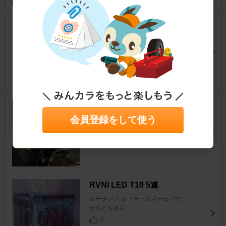
SCHROTH ６点式シートベルト
ルーテシア ルノー・スポール
[RF]
ルー番短さん
3
BOLD WORLD Absolute DS
会員登録をして使う
ルーテシア ルノー・スポール
[RF]
ボス＠茶弁当さん
14
RVNI LED T10 5連
ルーテシア ルノー・スポール
[RF]
がちともさん
4