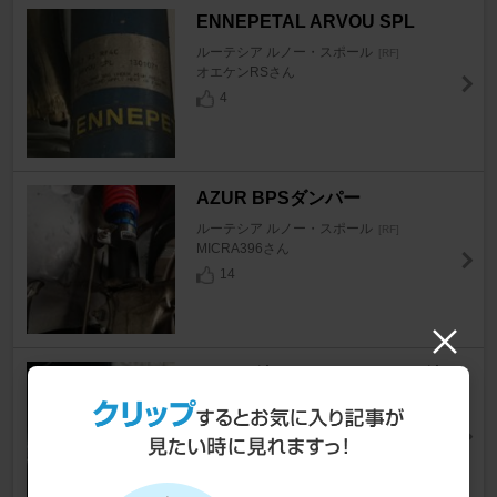
ENNEPETAL ARVOU SPL
ルーテシア ルノー・スポール
[RF]
オエケンRSさん
4
AZUR BPSダンパー
ルーテシア ルノー・スポール
[RF]
MICRA396さん
14
ルノー(純正) シトロエンDS3純
正シフトノブ
ルーテシア ルノー・スポール
[RF]
たいちんぐさん
6