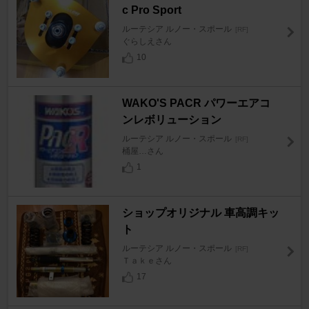
c Pro Sport
ルーテシア ルノー・スポール
[RF]
ぐらしえさん
10
WAKO'S PACR パワーエアコ
ンレボリューション
ルーテシア ルノー・スポール
[RF]
桶屋…さん
1
ショップオリジナル 車高調キッ
ト
ルーテシア ルノー・スポール
[RF]
Ｔａｋｅさん
17