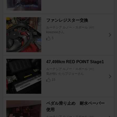
ファンレジスター交換
ルーテシア ルノー・スポール
[RF]
kowzieeさん
5
47,498km RED POINT Stage1
ルーテシア ルノー・スポール
[RF]
気が付いたらプジョーさん
15
ペダル滑り止め 耐水ペーパー
使用
ルーテシア ルノー・スポール
[RF]