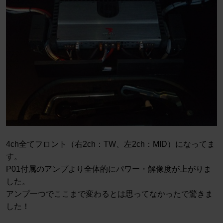
4ch全てフロント（右2ch：TW、左2ch：MID）になってま
す。
P01付属のアンプより全体的にパワー・解像度が上がりま
した。
アンプ一つでここまで変わるとは思ってなかったで驚きま
した！