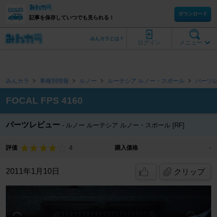
ダウンロード
記事を保存していつでも見られる！
みんカラとは？
ログイン
メニュー
みんカラ
車種別情報
ルノー
ルーテシア ルノー・スポール
パーツ
FOCAL FPS 4160
パーツレビュー
ルノー ルーテシア ルノー・スポール [RF]
4
評価
購入価格
-
2011年1月10日
クリップ