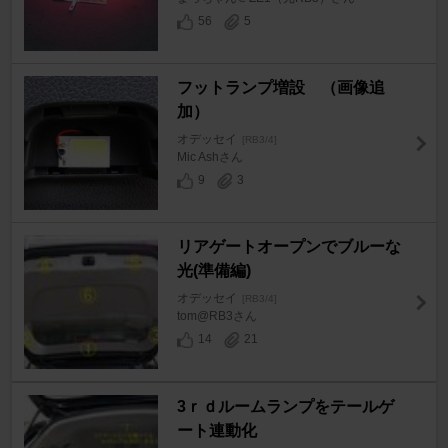
56
5
フットランプ増設 （画像追
加）
オデッセイ
[RB3/4]
Mic Ashさん
9
3
リアゲートオープンでブルーな
光(準備編)
オデッセイ
[RB3/4]
tom@RB3さん
14
21
3ｒｄルームランプをテールゲ
ート連動化