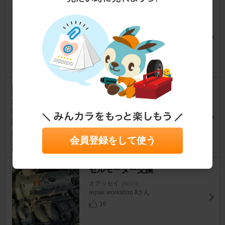
エアコン復活への道⑤「エキパ
ンやる前にダメ元のリレー交
換」
オデッセイ
[RB3/4]
PCXつばぞーさん
21
オルタネーター、セルモーター
交換
オデッセイ
[RB3/4]
hideodeさん
10
会員登録をして使う
セルモーター交換
オデッセイ
[RB3/4]
repair workshop Ⅱさん
16