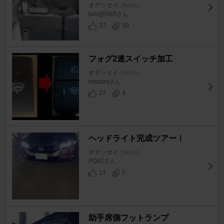
オデッセイ
[RB3/4]
tom@RB3さん
37
30
フォグ2連スイッチ加工
オデッセイ
[RB3/4]
masaraさん
27
4
ヘッドライト完成ツアー！
オデッセイ
[RB3/4]
PQ02さん
11
0
助手席側フットランプ