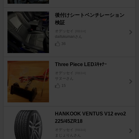
後付けシートベンチレーション
検証
オデッセイ
[RB3/4]
daifukumanさん
36
Three Piece LEDｽｷｬﾅｰ
オデッセイ
[RB3/4]
サヌーさん
15
HANKOOK VENTUS V12 evo2
225/45ZR18
オデッセイ
[RB3/4]
まじょりんさん