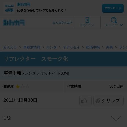
ダウンロード
記事を保存していつでも見られる！
みんカラとは？
ログイン
メニュー
みんカラ
車種別情報
ホンダ
オデッセイ
整備手帳
外装
ラン
リフレクター スモーク化
整備手帳
ホンダ オデッセイ [RB3/4]
難易度
作業時間
30分以内
2011年10月30日
クリップ
1/2