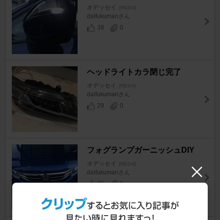
オデッセイ
[RB3/4]
daifukumanさん
38
0
ヘッドライトカラ閉じ完了
オデッセイ
[RB3/4]
daifukumanさん
29
0
フォグランプガーニッシュDIY
オデッセイ
[RB3/4]
daifukumanさん
26
0