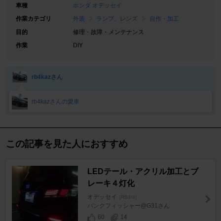
車種
ホンダ オデッセイ
作業カテゴリ
外装
ランプ、レンズ
自作・加工
目的
修理・故障・メンテナンス
作業
DIY
rb4kazさん
rb4kazさんの愛車
この記事を見た人におすすめ
LEDテール・アクリル加工とブ
レーキ４灯化
オデッセイ
[RB3/4]
バンクフィッシャー@G31さん
60
14