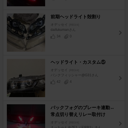
前期ヘッドライト殻割り
オデッセイ
[RB3/4]
daifukumanさん
34
0
ヘッドライト・カスタム⑤
オデッセイ
[RB3/4]
バンクフィッシャー@G31さん
42
4
バックフォグのブレーキ連動↔
常点切り替えリレー取付け
オデッセイ
[RB3/4]
まっちゃん＠ZE1（元RB3）さん