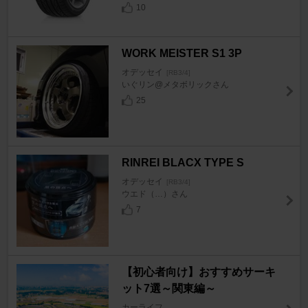
10
WORK MEISTER S1 3P
オデッセイ
[RB3/4]
いぐリン@メタボリックさん
25
RINREI BLACX TYPE S
オデッセイ
[RB3/4]
ウエド（…）さん
7
【初心者向け】おすすめサーキ
ット7選～関東編～
カーライフ