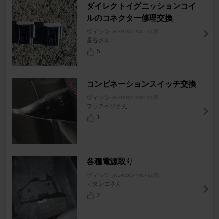
ダイレクトイグニッションコイ
ルのコネクター修理交換
ヴィッツ
[KSP/SCP/NCP90系]
星谷さん
5
コンビネーションスイッチ交換
ヴィッツ
[KSP/SCP/NCP90系]
フッチャソさん
1
各種電源取り
ヴィッツ
[KSP/SCP/NCP90系]
ガタンコさん
2