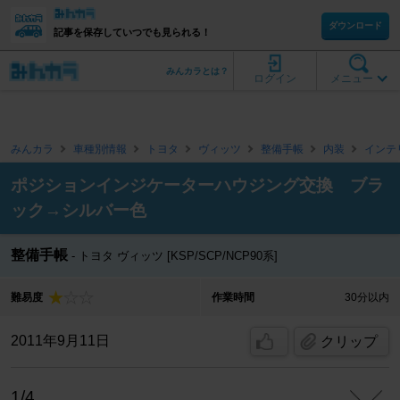
ダウンロード
記事を保存していつでも見られる！
みんカラとは？
ログイン
メニュー
みんカラ
車種別情報
トヨタ
ヴィッツ
整備手帳
内装
インテ
ポジションインジケーターハウジング交換 ブラ
ック→シルバー色
整備手帳
トヨタ ヴィッツ [KSP/SCP/NCP90系]
難易度
作業時間
30分以内
2011年9月11日
クリップ
1/4