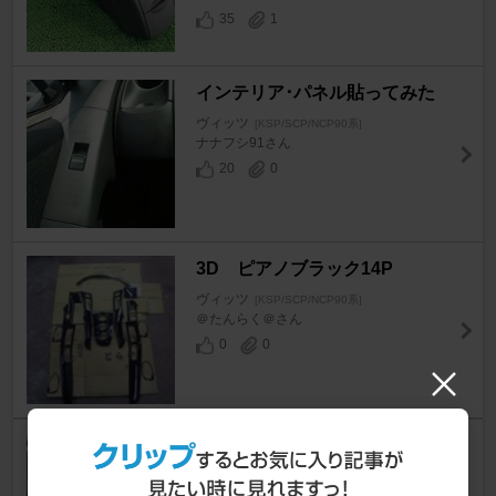
35
1
インテリア･パネル貼ってみた
ヴィッツ
[KSP/SCP/NCP90系]
ナナフシ91さん
20
0
3D ピアノブラック14P
ヴィッツ
[KSP/SCP/NCP90系]
＠たんらく＠さん
0
0
タコメーター取り付け
ヴィッツ
[KSP/SCP/NCP90系]