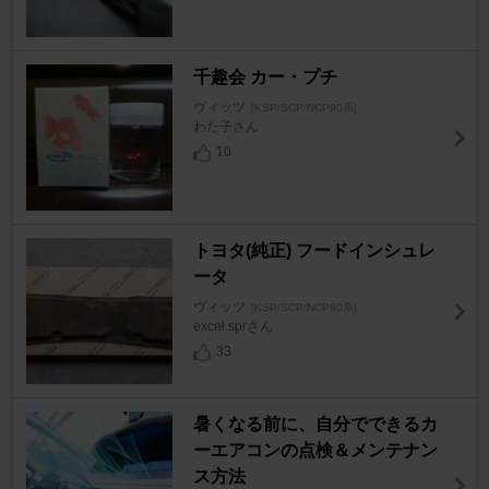
千趣会 カー・プチ
ヴィッツ
[KSP/SCP/NCP90系]
わた子さん
10
トヨタ(純正) フードインシュレ
ータ
ヴィッツ
[KSP/SCP/NCP90系]
excel.sprさん
33
暑くなる前に、自分でできるカ
ーエアコンの点検＆メンテナン
ス方法