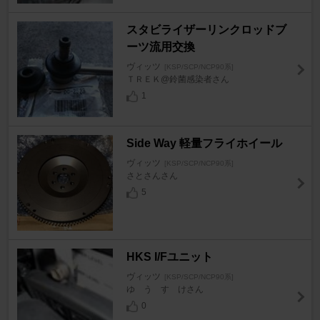
スタビライザーリンクロッドブ
ーツ流用交換
ヴィッツ
[KSP/SCP/NCP90系]
ＴＲＥＫ@鈴菌感染者さん
1
Side Way 軽量フライホイール
ヴィッツ
[KSP/SCP/NCP90系]
さとさんさん
5
HKS I/Fユニット
ヴィッツ
[KSP/SCP/NCP90系]
ゆ う す けさん
0