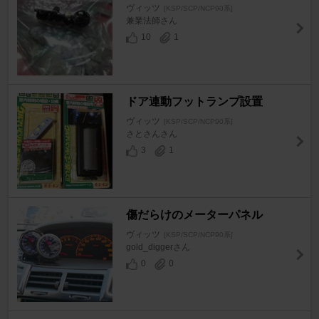
ヴィッツ
[KSP/SCP/NCP90系]
兼業法師さん
10
1
ドア連動フットランプ設置
ヴィッツ
[KSP/SCP/NCP90系]
さとさんさん
3
1
傷だらけのメーターパネル
ヴィッツ
[KSP/SCP/NCP90系]
gold_diggerさん
0
0