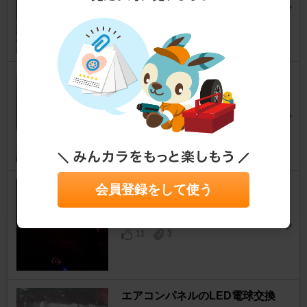
イヒモノさん
3
0
インサイドドアベゼル交換
ヴィッツ
[KSP/SCP/NCP90系]
がく@HOMEさん
0
0
エアコンインパネLED化
会員登録をして使う
ヴィッツ
[KSP/SCP/NCP90系]
はやぶぅさん
11
3
エアコンパネルのLED電球交換