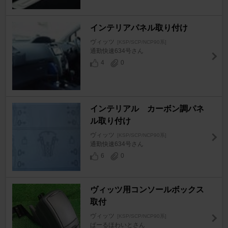
インテリアパネル取り付け
ヴィッツ
[KSP/SCP/NCP90系]
通勤快速634号さん
4
0
インテリアル カーボン調パネ
ル取り付け
ヴィッツ
[KSP/SCP/NCP90系]
通勤快速634号さん
6
0
ヴィッツ用コンソールボックス
取付
ヴィッツ
[KSP/SCP/NCP90系]
ぱーるほわいとさん