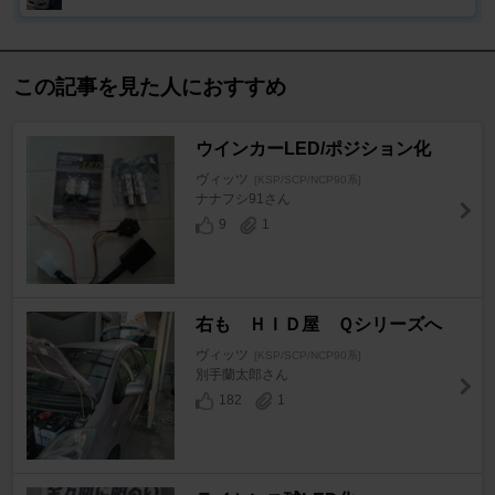
この記事を見た人におすすめ
ウインカーLED/ポジション化
ヴィッツ
[KSP/SCP/NCP90系]
ナナフシ91さん
9
1
右も ＨＩＤ屋 Ｑシリーズへ
ヴィッツ
[KSP/SCP/NCP90系]
別手蘭太郎さん
182
1