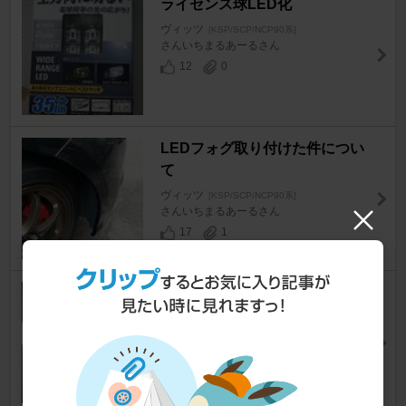
ライセンス球LED化
ヴィッツ
[KSP/SCP/NCP90系]
さんいちまるあーるさん
12
0
LEDフォグ取り付けた件につい
て
ヴィッツ
[KSP/SCP/NCP90系]
さんいちまるあーるさん
17
1
ポジション&ライセンスランプ
LED化
ヴィッツ
[KSP/SCP/NCP90系]
＠夜鷹さん
2
2