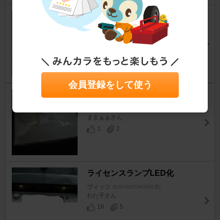
ナンバー灯ＬＥＤ化
ヴィッツ
[KSP/SCP/NCP90系]
nepinepiさん
1
3
会員登録をして使う
ポジションランプ交換
ヴィッツ
[KSP/SCP/NCP90系]
ままぁぁさん
1
2
ライセンスランプLED化
ヴィッツ
[KSP/SCP/NCP90系]
わた子さん
16
5