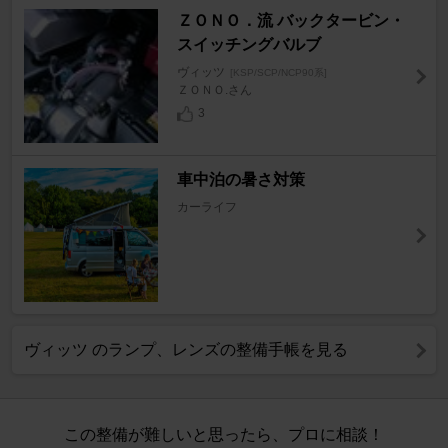
ＺＯＮＯ．流 バックタービン・
スイッチングバルブ
ヴィッツ
[KSP/SCP/NCP90系]
ＺＯＮＯ.さん
3
車中泊の暑さ対策
カーライフ
ヴィッツ のランプ、レンズの整備手帳を見る
この整備が難しいと思ったら、プロに相談！