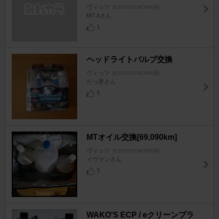
ヴィッツ
[KSP/SCP/NCP90系]
M7.4さん
1
ヘッドライトバルブ交換
ヴィッツ
[KSP/SCP/NCP90系]
だっ君さん
5
MTオイル交換[69,090km]
ヴィッツ
[KSP/SCP/NCP90系]
イヴァンさん
5
WAKO'S ECP / eクリーンプラ