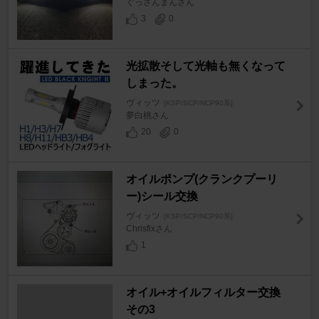
ぐっさんまんさん
3
0
光拡散そして光軸も無くなって
しまった。
ヴィッツ
[KSP/SCP/NCP90系]
夢白桃さん
20
0
オイルポンプ(クランクプーリ
ー)シール交換
ヴィッツ
[KSP/SCP/NCP90系]
Chrisfixさん
1
オイル+オイルフィルター交換
その3