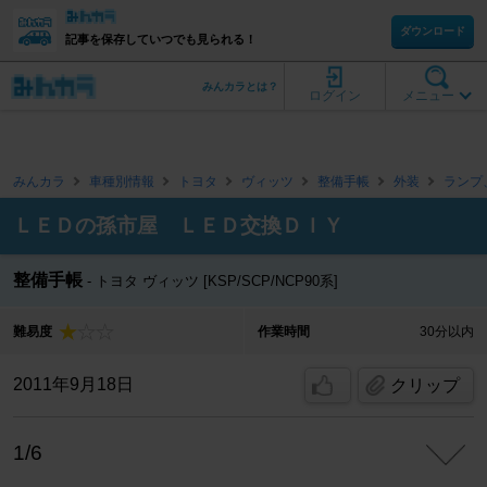
ダウンロード
記事を保存していつでも見られる！
みんカラとは？
ログイン
メニュー
みんカラ
車種別情報
トヨタ
ヴィッツ
整備手帳
外装
ランプ
ＬＥＤの孫市屋 ＬＥＤ交換ＤＩＹ
整備手帳
トヨタ ヴィッツ [KSP/SCP/NCP90系]
難易度
作業時間
30分以内
2011年9月18日
クリップ
1/6