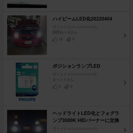
ハイビームLED化20220404
ヴィッツ
[KSP/SCP/NCP90系]
阿部ねーヨさん
18
0
ポジションランプLED
ヴィッツ
[KSP/SCP/NCP90系]
まっｃｈさん
2
0
ヘッドライトLED化とフォグラ
ンプ3000K HIDバーナーに交換
ヴィッツ
[KSP/SCP/NCP90系]