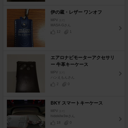
伊の蔵・レザー ワンオフ
MPV
[LY]
MASA-Gさん
12
1
エアロナビモーターアクセサリ
ー 牛革キーケース
MPV
[LY]
ハンえもんさん
2
0
BKY スマートキーケース
MPV
[LY]
hidekilw3wさん
18
0