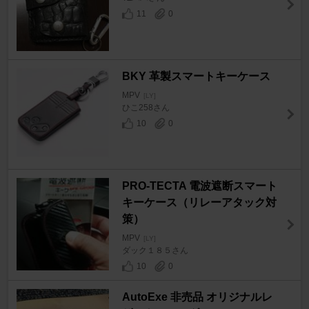
11
0
BKY 革製スマートキーケース
MPV
[LY]
ひこ258さん
10
0
PRO-TECTA 電波遮断スマート
キーケース（リレーアタック対
策）
MPV
[LY]
ダック１８５さん
10
0
AutoExe 非売品 オリジナルレ