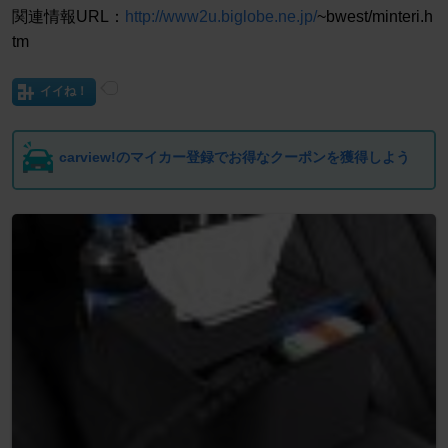
関連情報URL：
http://www2u.biglobe.ne.jp/
~bwest/minteri.h
tm
イイね！
carview!のマイカー登録でお得なクーポンを獲得しよう