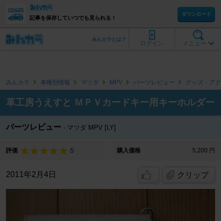
ダウンロード
記事を保存していつでも見られる！
みんカラとは？
ログイン
メニュー
みんカラ
車種別情報
マツダ
MPV
パーツレビュー
グッズ・アク
革工房うえすと ＭＰＶカードキー用キーホルダー
パーツレビュー
マツダ MPV [LY]
5
評価
購入価格
5,200 円
2011年2月4日
クリップ