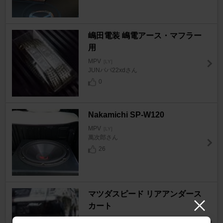
嶋田電装 嶋電アース・マフラー
用
MPV
[LY]
JUNパパ22xdさん
0
Nakamichi SP-W120
MPV
[LY]
萬次郎さん
26
マツダスピード リアアンダース
カート
MPV
[LY]