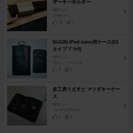
ザーキーホルダー
MPV
[LY]
-hi-de-さん
12
0
NUGIN iPod nano用ケース(03
タイプ ﾌﾞﾗｯｸ)
MPV
[LY]
プスン･プスンさん
0
0
皮工房うえすと マツダキーケー
ス
MPV
[LY]
パルホワ23Sさん
1
1