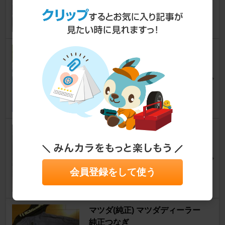
黒檀23Tさん
0
HONDA Odyssey RB３純正 ワ
イパー
MPV
[LY]
kazu23Tさん
0
TRIANGLE Effexsport
MPV
[LY]
MYUT23Cさん
15
会員登録をして使う
マツダ(純正) マツダディーラー
純正つなぎ