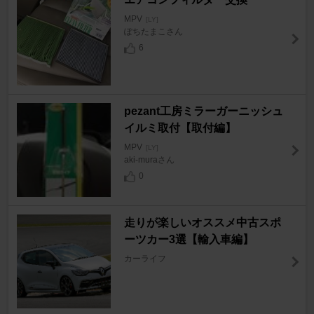
MPV
[LY]
ぽちたまこさん
6
pezant工房ミラーガーニッシュ
イルミ取付【取付編】
MPV
[LY]
aki-muraさん
0
走りが楽しいオススメ中古スポ
ーツカー3選【輸入車編】
カーライフ