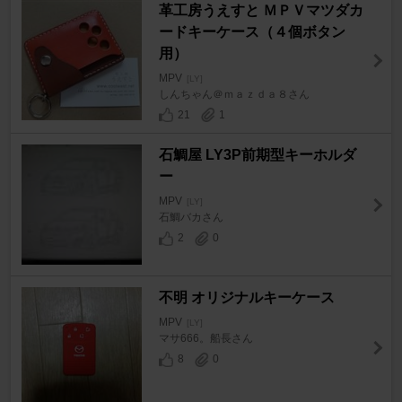
革工房うえすと ＭＰＶマツダカ
ードキーケース（４個ボタン
用）
MPV
[LY]
しんちゃん＠ｍａｚｄａ８さん
21
1
石鯛屋 LY3P前期型キーホルダ
ー
MPV
[LY]
石鯛バカさん
2
0
不明 オリジナルキーケース
MPV
[LY]
マサ666。船長さん
8
0