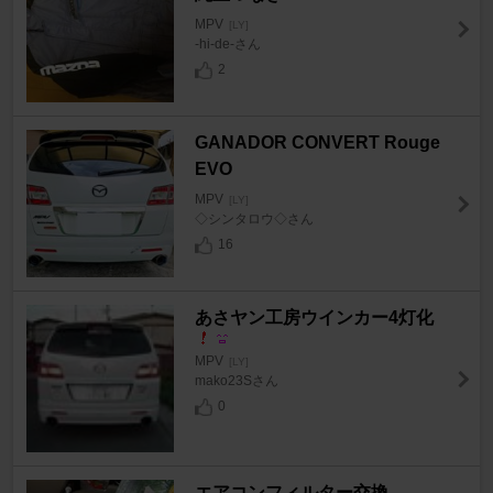
MPV
[LY]
-hi-de-さん
2
GANADOR CONVERT Rouge
EVO
MPV
[LY]
◇シンタロウ◇さん
16
あさヤン工房ウインカー4灯化
MPV
[LY]
mako23Sさん
0
エアコンフィルター交換