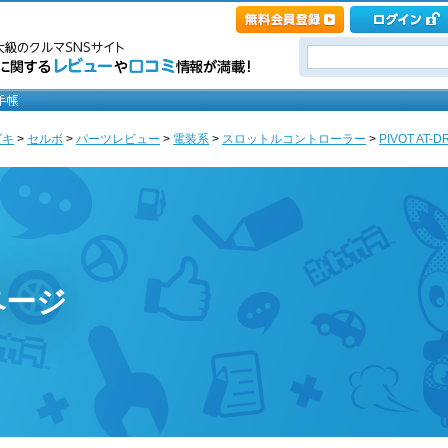
ズキ
>
セルボ
>
パーツレビュー
>
電装系
>
スロットルコントローラー
>
PIVOT AT-
ページ