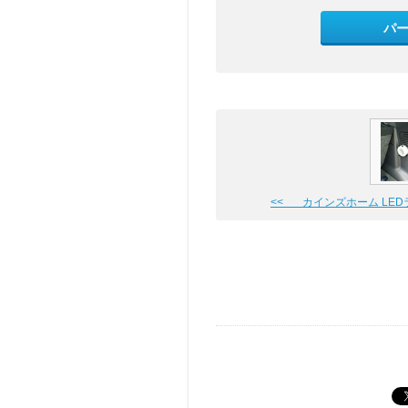
パ
<< カインズホーム LED