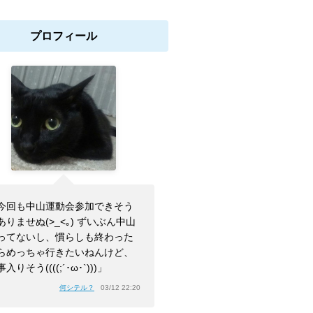
プロフィール
今回も中山運動会参加できそう
ありませぬ(>_<｡) ずいぶん中山
ってないし、慣らしも終わった
らめっちゃ行きたいねんけど、
入りそう((((;´･ω･`)))」
何シテル？
03/12 22:20