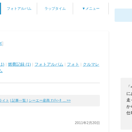
フォトアルバム
ラップタイム
▼メニュー
]
ボ
1)
|
燃費記録 (1)
|
フォトアルバム
|
フォト
|
クルマレ
ム
「
に
走
ライト
| 記事一覧 |
シーエー産商 ｱﾝﾃｨｰﾀ ... >>
か
仕事
2011年2月20日