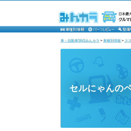
車・自動車SNSみんカラ
>
車種別情報
>
ス
セルにゃんの