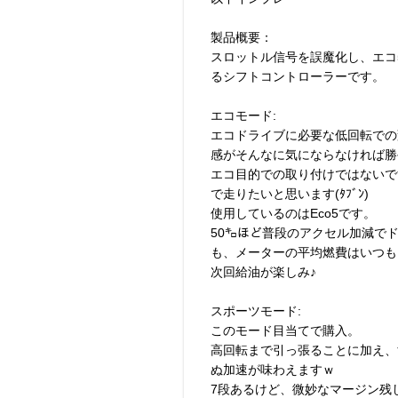
製品概要：
スロットル信号を誤魔化し、エコ
るシフトコントローラーです。
エコモード:
エコドライブに必要な低回転での
感がそんなに気にならなければ勝
エコ目的での取り付けではないで
で走りたいと思います(ﾀﾌﾞﾝ)
使用しているのはEco5です。
50㌔ほど普段のアクセル加減で
も、メーターの平均燃費はいつも
次回給油が楽しみ♪
スポーツモード:
このモード目当てで購入。
高回転まで引っ張ることに加え、
ぬ加速が味わえますｗ
7段あるけど、微妙なマージン残