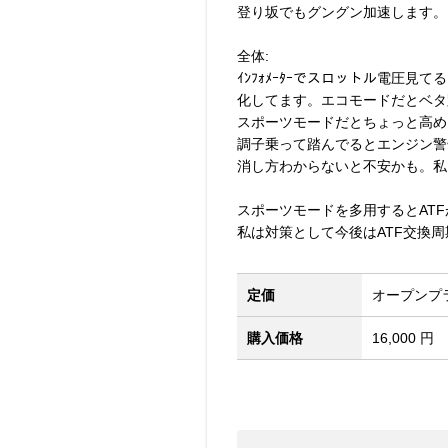
登り坂でもグングン加速します。
全体:
ｲﾝﾌｫﾒｰﾀｰでスロットル電圧
化してます。エコモードだとベタ
スポーツモードだとちょっと高め
調子乗って踏んでるとエンジン警
消し方わからないと不安かも。私
スポーツモードを多用するとAT
私は対策として今後はATF交換
定価
オープンプ
購入価格
16,000 円