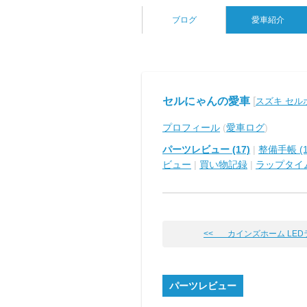
ブログ
愛車紹介
セルにゃんの愛車
[
スズキ セル
プロフィール
(
愛車ログ
)
パーツレビュー (17)
|
整備手帳 (1
ビュー
|
買い物記録
|
ラップタイ
<< カインズホーム LED
パーツレビュー