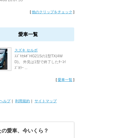
4/08 20:07:55
[
他のクリップをチェック
]
愛車一覧
スズキ セルボ
ｽｽﾞｷｾﾙﾎﾞHG21Sの1型TX(4W
D)。 外見は1型で終了したﾀｰｺｲ
ｽﾞｶﾗｰ ...
[
愛車一覧
]
ヘルプ
｜
利用規約
｜
サイトマップ
たの愛車、今いくら？