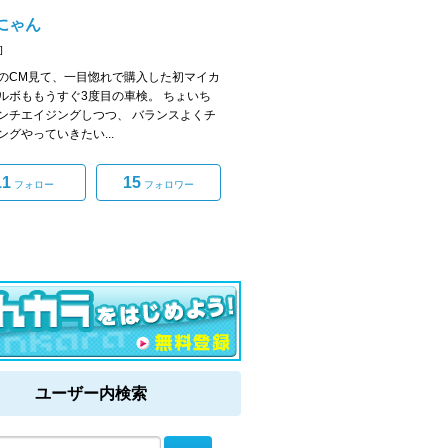
にゃん
]
のCM見て、一目惚れで購入した初マイカ
ルボももうすぐ3度目の車検。 ちょいち
ンチエイジングしつつ、 バランスよくチ
ングやっていきたい...
11
15
フォロー
フォロワー
ユーザー内検索