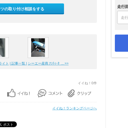
走行
ーツの取り付け相談をする
ライト
| 記事一覧 |
シーエー産商 ｱﾝﾃｨｰﾀ ... >>
イイね！0件
イイね！ランキングページへ