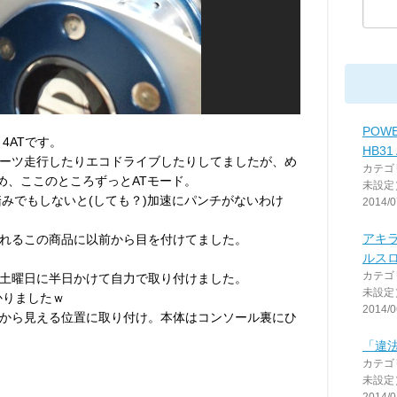
POWE
4ATです。
HB31 
ーツ走行したりエコドライブしたりしてましたが、め
カテゴ
)ため、ここのところずっとATモード。
未設定
踏みでもしないと(しても？)加速にパンチがないわけ
2014/0
アキ
れるこの商品に以前から目を付けてました。
ルス
カテゴ
土曜日に半日かけて自力で取り付けました。
未設定
かりましたｗ
2014/0
から見える位置に取り付け。本体はコンソール裏にひ
「違
カテゴ
未設定