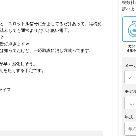
複数社
調べよ
見てると、スロットル信号にかましてるだけあって、結構変
踏みしても通常よりだいぶ低い電圧。
？
告灯点きますｗ
は知ってたけど、一応取説に消し方載ってます。
Fが早く劣化しそう。
メー
周期を短くする予定です。
ライス
モデ
年式