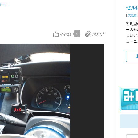
ラー
セル
[
大阪府
初期型
ーのセ
0
ょいア
ューニ