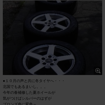
●１０月の声と共に冬タイヤへ・・・
北国でもあるまいし。。。
今年の春補修した夏ホイールが
気がつけばシルバーのはずが
ブロンズ色に変色～。。。