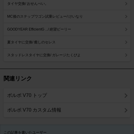
タイヤ交換/ おせんべい。
MC後のステップワゴン試乗レビュー/ けいなり
GOODYEAR EfficientG .../ 絶望ビーリー
夏タイヤに交換/ 癒しのセレス
スタッドレスタイヤに交換/ ガレージたくぴよ
関連リンク
ボルボ V70 トップ
ボルボ V70 カスタム情報
この記事を書いたユーザー