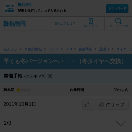
ダウンロード
記事を保存していつでも見られる！
みんカラとは？
ログイン
メニュー
みんカラ
車種別情報
ボルボ
V70
整備手帳
足廻り
タイヤ・
早くも冬バージョンへ・・・（冬タイヤへ交換）
整備手帳
ボルボ V70 [8B]
難易度
作業時間
30分以内
2011年10月1日
クリップ
1/3