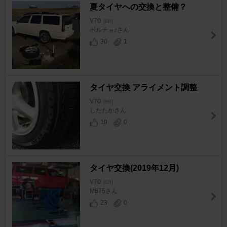
夏タイヤへの交換と整備？
V70
[8B]
ボルチョ♪さん
30
1
タイヤ交換 アライメント調整
V70
[8B]
したたかさん
19
0
タイヤ交換(2019年12月)
V70
[8B]
M875さん
23
0