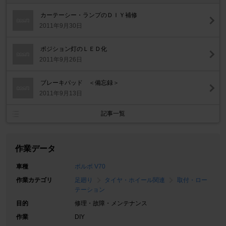
カーテーシー・ランプのＤＩＹ補修
2011年9月30日
ポジション灯のＬＥＤ化
2011年9月26日
ブレーキパッド ＜備忘録＞
2011年9月13日
記事一覧
作業データ
車種
ボルボ V70
作業カテゴリ
足廻り
タイヤ・ホイール関連
取付・ロー
テーション
目的
修理・故障・メンテナンス
作業
DIY