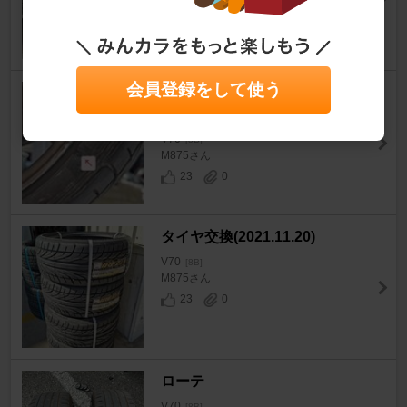
ボロボ855さん
12
1
会員登録をして使う
左フロントタイヤ交換(2023.4.2
3)
V70
[8B]
M875さん
23
0
タイヤ交換(2021.11.20)
V70
[8B]
M875さん
23
0
ローテ
V70
[8B]