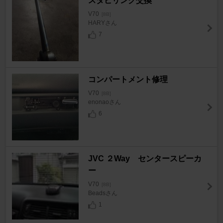
スタビリンク交換
V70
[8B]
HARYさん
7
コンパートメント修理
V70
[8B]
enonaoさん
6
JVC ２Way センタースピーカ
ー
V70
[8B]
Beadsさん
1