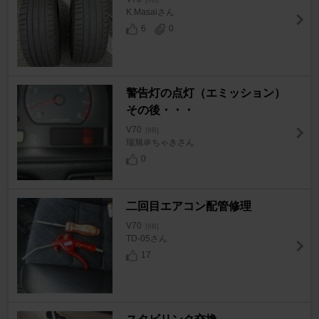
K.Masaiさん
6
0
警告灯の点灯（エミッション）
その後・・・
V70
[8B]
瑞旭＠ちゃきさん
0
二回目エアコン配管修理
V70
[8B]
TD-05さん
17