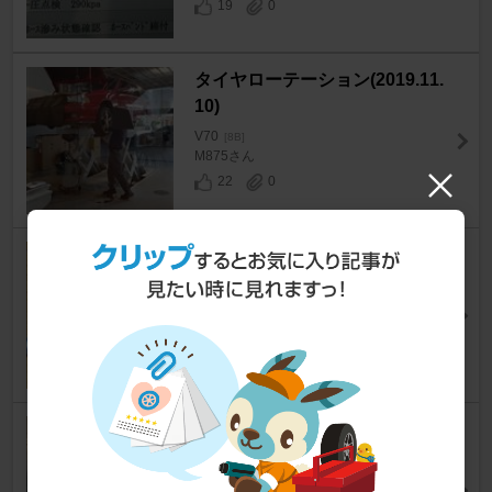
19
0
タイヤローテーション(2019.11.
10)
V70
[8B]
M875さん
22
0
スタッドボルト装着
V70
[8B]
瑞旭＠ちゃきさん
9
1
スタッドレスタイヤ組換ブリザ
ックXG02
V70
[8B]