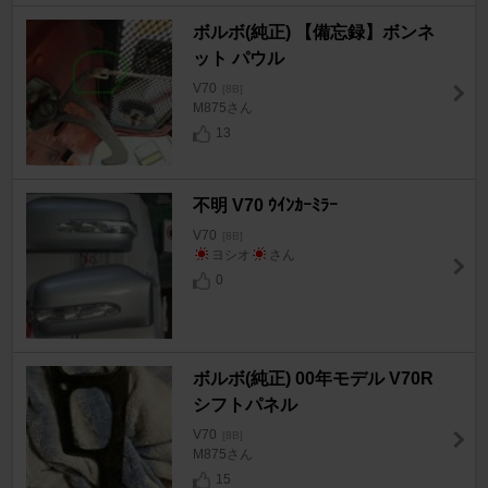
ボルボ(純正) 【備忘録】ボンネ
ット パウル
V70
[8B]
M875さん
13
不明 V70 ｳｲﾝｶｰﾐﾗｰ
V70
[8B]
ヨシオ
さん
0
ボルボ(純正) 00年モデル V70R
シフトパネル
V70
[8B]
M875さん
15