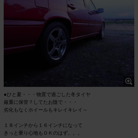
●ひと夏・・・物置で過ごした冬タイヤ
厳重に保管？してたお陰で・・・
劣化もなくホイールもキレイキレイ～
１８インチから１６インチになって
きっと乗り心地もＯＫのはず。。。