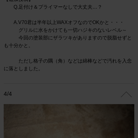
Q.足付け＆プライマーなしで大丈夫…？
A.V70君は半年以上WAXオフなのでOKかと・・・
グリルに水をかけても一切ハジキのないレベル～
今回の塗装部にザラツキがありますので脱脂せずと
も十分かと。
ただし格子の隅（角）などは綿棒などで汚れを入念
に落としました。
4/4