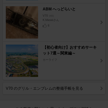
ABM へっどらいと
V70
[8B]
K.Masaiさん
8
【初心者向け】おすすめサーキ
ット7選～関東編～
カーライフ
V70 のグリル・エンブレムの整備手帳を見る