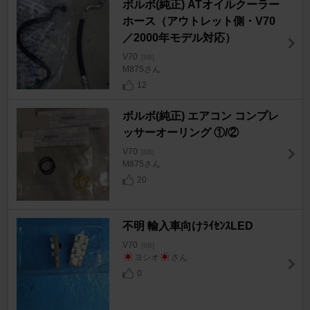
ボルボ(純正) ATオイルクーラー
ホース（アウトレット側・V70
／2000年モデル対応）
V70
[8B]
M875さん
12
ボルボ(純正) エアコン コンプレ
ッサーオーリング ①/②
V70
[8B]
M875さん
20
不明 輸入車向けﾗｲｾﾝｽLED
V70
[8B]
ヨシオ
さん
0