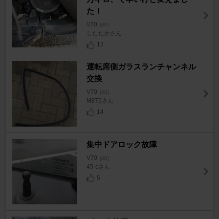
た！
V70
[8B]
したたかさん
13
運転席側ガラスランチャンネル
交換
V70
[8B]
M875さん
14
集中ドアロック故障
V70
[8B]
45-cさん
5