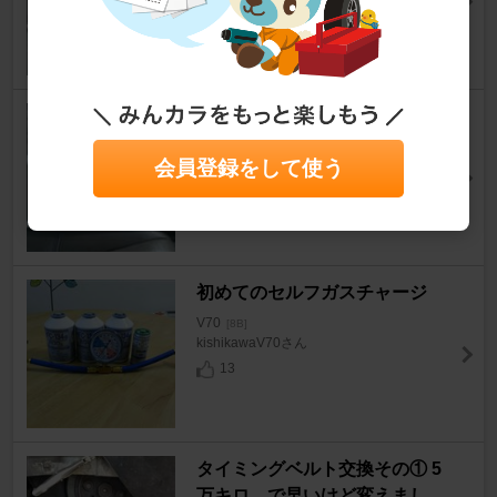
10
1
グリル再塗装
V70
[8B]
会員登録をして使う
Misty875さん
6
0
初めてのセルフガスチャージ
V70
[8B]
kishikawaV70さん
13
タイミングベルト交換その① 5
万キロ、で早いけど変えまし