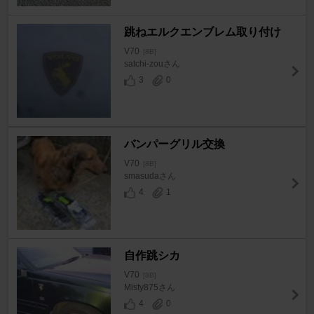
跳ねエルクエンブレム取り付け
V70
[8B]
satchi-zouさん
3
0
バンパーグリル交換
V70
[8B]
smasudaさん
4
1
自作跳シカ
V70
[8B]
Misty875さん
4
0