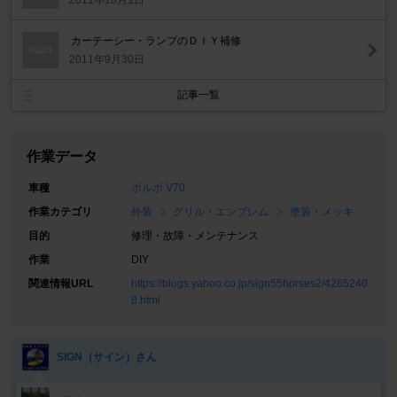
2011年10月1日
カーテーシー・ランプのＤＩＹ補修
2011年9月30日
記事一覧
作業データ
車種
ボルボ V70
作業カテゴリ
外装
グリル・エンブレム
塗装・メッキ
目的
修理・故障・メンテナンス
作業
DIY
関連情報URL
https://blogs.yahoo.co.jp/sign55horses2/4265240
8.html
SIGN（サイン）さん