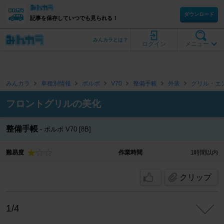
ダウンロード
記事を保存していつでも見られる！
みんカラとは？
ログイン
メニュー
みんカラ
車種別情報
ボルボ
V70
整備手帳
外装
グリル・エ
フロントグリルの美化
整備手帳
ボルボ V70 [8B]
難易度
作業時間
1時間以内
クリップ
1/4