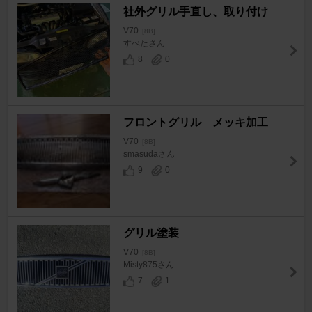
社外グリル手直し、取り付け
V70
[8B]
すべたさん
8
0
フロントグリル メッキ加工
V70
[8B]
smasudaさん
9
0
グリル塗装
V70
[8B]
Misty875さん
7
1