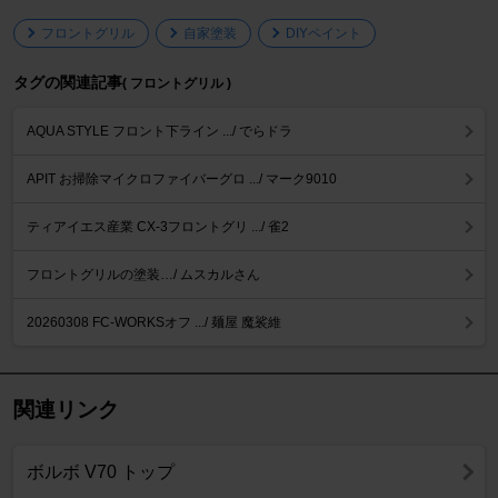
フロントグリル
自家塗装
DIYペイント
タグの関連記事
( フロントグリル )
AQUA STYLE フロント下ライン .../ でらドラ
APIT お掃除マイクロファイバーグロ .../ マーク9010
ティアイエス産業 CX-3フロントグリ .../ 雀2
フロントグリルの塗装…/ ムスカルさん
20260308 FC-WORKSオフ .../ 麺屋 魔裟維
関連リンク
ボルボ V70 トップ