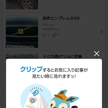
自作エンブレムその2
V70
[8B]
Misty875さん
7
0
ＸＣ70用グリルに交換
V70
[8B]
たかぼるさん
3
0
グリル再塗装 3
V70
[8B]
Misty875さん