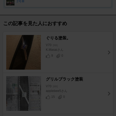
2号車
この記事を見た人におすすめ
ぐりる塗装。
V70
[8B]
K.Masaiさん
9
0
グリルブラック塗装
V70
[8B]
applebee5さん
15
0