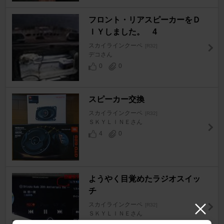
フロント・リアスピーカーをＤ
ＩＹしました。 4
スカイラインクーペ
[R32]
デコさん
0
0
スピーカー交換
スカイラインクーペ
[R32]
ＳＫＹＬＩＮＥさん
4
0
ようやく目覚めたラジオスイッ
チ
スカイラインクーペ
[R32]
ＳＫＹＬＩＮＥさん