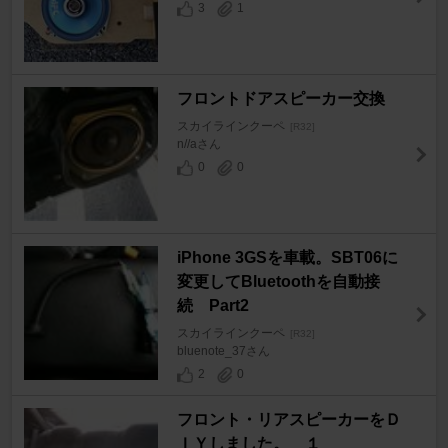
3
1
フロントドアスピーカー交換
スカイラインクーペ
[R32]
n//aさん
0
0
iPhone 3GSを車載。SBT06に
変更してBluetoothを自動接
続 Part2
スカイラインクーペ
[R32]
bluenote_37さん
2
0
フロント・リアスピーカーをＤ
ＩＹしました。 １