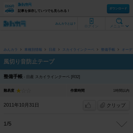
ダウンロード
記事を保存していつでも見られる！
みんカラとは？
ログイン
メニュー
みんカラ
車種別情報
日産
スカイラインクーペ
整備手帳
オーデ
風切り音防止テープ
整備手帳
日産 スカイラインクーペ [R32]
難易度
作業時間
1時間以内
2011年10月31日
クリップ
1/5