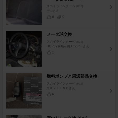
スカイラインクーペ
[R32]
デコさん
0
0
メータ球交換
スカイラインクーペ
[R32]
HCR32@袖ヶ浦ナンバーさん
1
燃料ポンプと周辺部品交換
スカイラインクーペ
[R32]
ＳＫＹＬＩＮＥさん
6