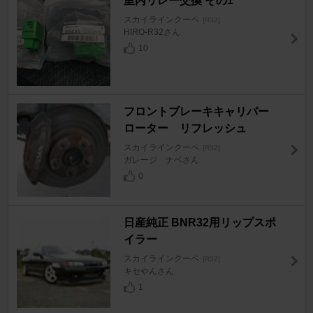
室内リレー交換 その1
スカイラインクーペ
[R32]
HIRO-R32さん
10
フロントブレーキキャリパー
ローター リフレッシュ
スカイラインクーペ
[R32]
ガレージ ナベさん
0
日産純正 BNR32用リップスポ
イラー
スカイラインクーペ
[R32]
キセやんさん
1