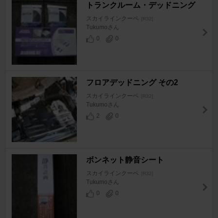
トランクルーム・デッドニング
スカイラインクーペ
[R32]
Tukumoさん
0
0
フロアデッドニング その2
スカイラインクーペ
[R32]
Tukumoさん
2
0
ボンネット静音シート
スカイラインクーペ
[R32]
Tukumoさん
0
0