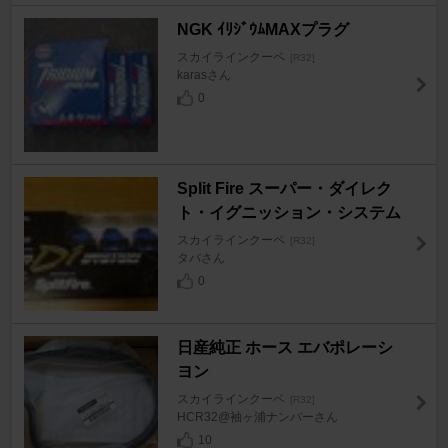
NGK ｲﾘｼﾞｳﾑMAXプラグ
スカイラインクーペ
[R32]
karasさん
0
Split Fire スーパー・ダイレク
ト・イグニッション・システム
スカイラインクーペ
[R32]
タバさん
0
日産純正 ホース エバポレーシ
ヨン
スカイラインクーペ
[R32]
HCR32@袖ヶ浦ナンバーさん
10