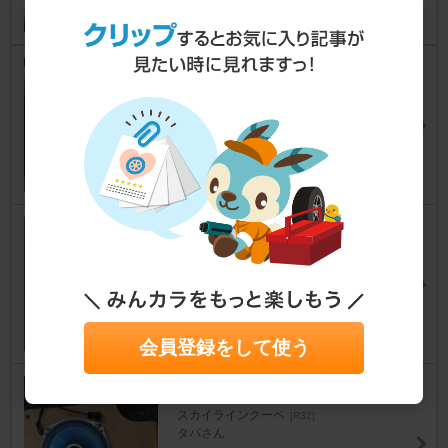
4
0
デッキ交換！！
スカイラインクーペ
[R32]
デコさん
0
0
iPhone 3GSの充電は、どうす
る？
スカイラインクーペ
[R32]
bluenote_37さん
0
0
会員登録をして使う
フロントスピーカーベース改造
スカイラインクーペ
[R32]
タバさん