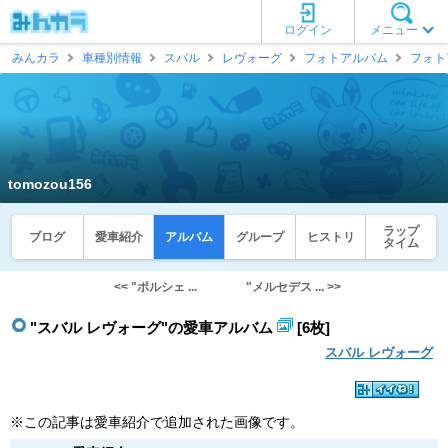
ログイン
メニュー
みんカラ
車種別情報
スバル
レヴォーグ
フォトアルバム
フォト
tomozou156
ラップ
ブログ
愛車紹介
アルバム
グループ
ヒストリ
タイム
<< "ポルシェ ...
"メルセデス ... >>
"スバル レヴォーグ"の愛車アルバム
[6枚]
スバル レヴォーグ
※この記事は愛車紹介で追加された画像です。