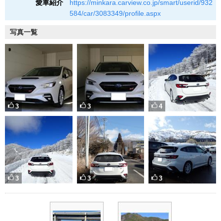
愛車紹介
https://minkara.carview.co.jp/smart/userid/932
584/car/3083349/profile.aspx
写真一覧
3
3
4
3
3
3