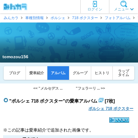
ログイン
メニュー
みんカラ
車種別情報
ポルシェ
718 ボクスター
フォトアルバム
tomozou156
ラップ
ブログ
愛車紹介
アルバム
グループ
ヒストリ
タイム
<< "メルセデス ...
"フェラーリ ... >>
"ポルシェ 718 ボクスター"の愛車アルバム
[7枚]
ポルシェ 718 ボクスター
※この記事は愛車紹介で追加された画像です。