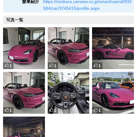
愛車紹介
https://minkara.carview.co.jp/smart/userid/932
584/car/3745415/profile.aspx
写真一覧
1
1
1
1
1
1