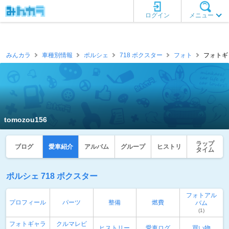
ログイン
メニュー
みんカラ
車種別情報
ポルシェ
718 ボクスター
フォト
フォトギャ
tomozou156
ラップ
ブログ
愛車紹介
アルバム
グループ
ヒストリ
タイム
ポルシェ 718 ボクスター
フォトアル
プロフィール
パーツ
整備
燃費
バム
(1)
フォトギャラ
クルマレビ
ヒストリー
愛車ログ
買い物