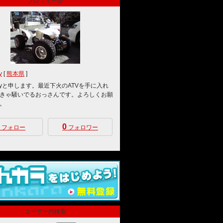
プロフィール
y
[
熊本県
]
ctoryと申します。最近下火のATVを手に入れ
きゃ騒いでるおっさんです。よろしくお願
。
0
フォロー
フォロワー
ユーザー内検索