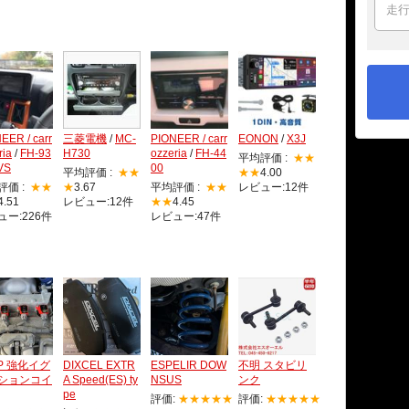
EER / carr
三菱電機
/
MC-
PIONEER / carr
EONON
/
X3J
ria
/
FH-93
H730
ozzeria
/
FH-44
平均評価 :
★★
VS
00
平均評価 :
★★
★★
4.00
評価 :
★★
★
3.67
平均評価 :
★★
レビュー:12件
4.51
レビュー:12件
★★
4.45
ュー:226件
レビュー:47件
.P 強化イグ
DIXCEL EXTR
ESPELIR DOW
不明 スタビリ
ションコイ
A Speed(ES) ty
NSUS
ンク
pe
評価:
★★★★★
評価:
★★★★★