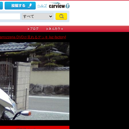
ヘルプ
arrozzeria DVDが見れるデッキ [az-factory]