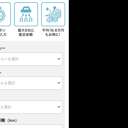
カー
ル
距離（km）