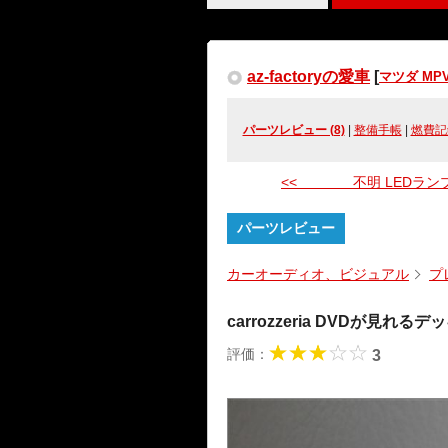
az-factoryの愛車
[
マツダ MP
パーツレビュー (8)
|
整備手帳
|
燃費記
<< 不明 LEDラン
パーツレビュー
カーオーディオ、ビジュアル
プ
carrozzeria DVDが見れるデ
評価：
3