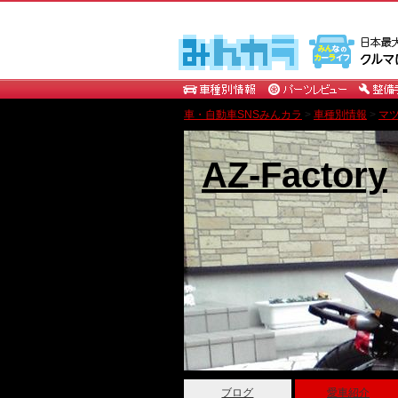
車・自動車SNSみんカラ
>
車種別情報
>
マ
AZ-Factory
ブログ
愛車紹介