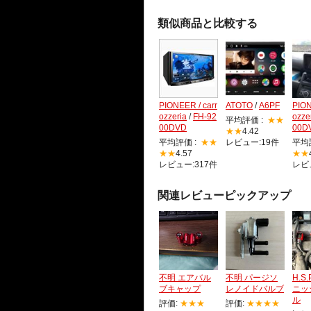
類似商品と比較する
PIONEER / carr
ATOTO
/
A6PF
PION
ozzeria
/
FH-92
ozze
平均評価 :
★★
00DVD
00D
★★
4.42
平均評価 :
★★
レビュー:19件
平均
★★
4.57
★★
レビュー:317件
レビ
関連レビューピックアップ
不明 エアバル
不明 パージソ
H.S
ブキャップ
レノイドバルブ
ニッ
ル
評価:
★★★
評価:
★★★★