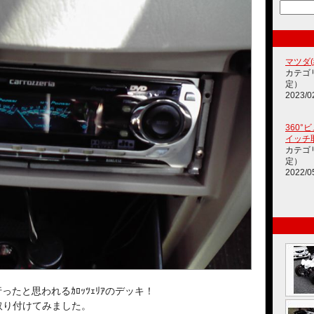
マツダ(純
カテゴ
定）
2023/0
360
イッチ
カテゴ
定）
2022/0
たと思われるｶﾛｯﾂｪﾘｱのデッキ！
取り付けてみました。