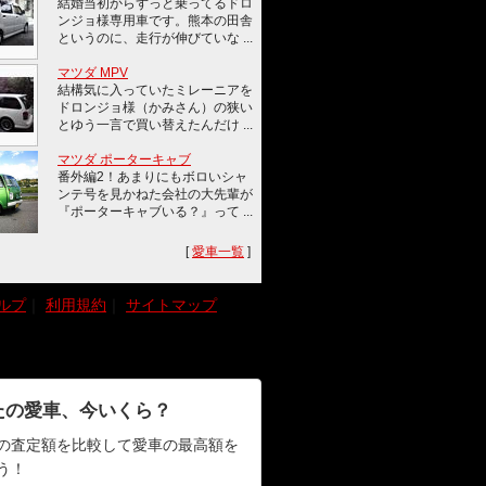
結婚当初からずっと乗ってるドロ
ンジョ様専用車です。熊本の田舎
というのに、走行が伸びていな ...
マツダ MPV
結構気に入っていたミレーニアを
ドロンジョ様（かみさん）の狭い
とゆう一言で買い替えたんだけ ...
マツダ ポーターキャブ
番外編2！あまりにもボロいシャ
ンテ号を見かねた会社の大先輩が
『ポーターキャブいる？』って ...
[
愛車一覧
]
ルプ
｜
利用規約
｜
サイトマップ
たの愛車、今いくら？
の査定額を比較して愛車の最高額を
う！