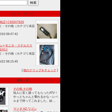
リンク・クリップ
正) C920V7620
リ：その他（カテゴリ未設
2/10 09:47:42
°ビューモニタ・ステルスス
取付け
リ：その他（カテゴリ未設
5/22 08:15:45
[
他のクリップをチェック
]
愛車一覧
その他 その他
知人に安く譲ってもらったATV！
やっとちゃんと乗れるかな～レベ
ルまで持ってこれました。結 ...
マツダ AZ-ワゴン