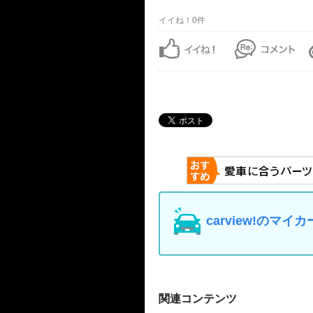
イイね！0件
carview!の
関連コンテンツ