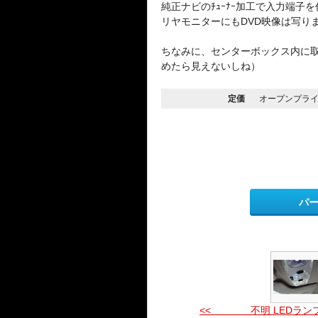
純正ナビのﾁｭｰﾅｰ加工で入力端子
リヤモニターにもDVD映像は写り
ちなみに、センターボックス内に取
めたら見えないしね）
定価
オープンプラ
パ
<< 不明 LEDラン