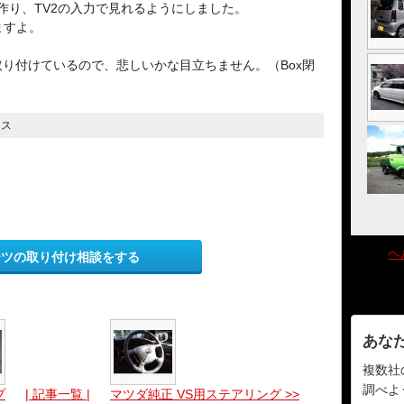
を作り、TV2の入力で見れるようにしました。
ますよ。
り付けているので、悲しいかな目立ちません。（Box閉
イス
ヘ
ーツの取り付け相談をする
あな
複数社
調べよ
プ
| 記事一覧 |
マツダ純正 VS用ステアリング >>