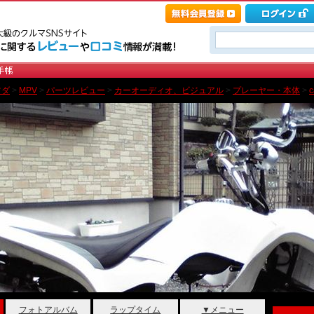
ツダ
>
MPV
>
パーツレビュー
>
カーオーディオ、ビジュアル
>
プレーヤー・本体
>
c
フォトアルバム
ラップタイム
▼メニュー