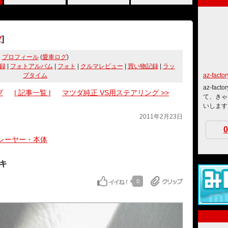
]
V
プロフィール
(
愛車ログ
)
録
|
フォトアルバム
|
フォト
|
クルマレビュー
|
買い物記録
|
ラッ
プタイム
az-factor
az-fa
プ
| 記事一覧 |
マツダ純正 VS用ステアリング >>
て、きゃ
いします
2011年2月23日
0
レーヤー・本体
ッキ
0