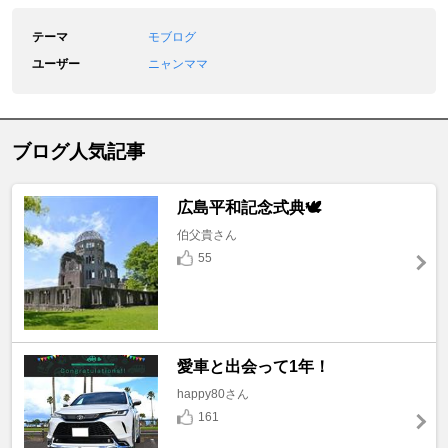
テーマ
モブログ
ユーザー
ニャンママ
ブログ人気記事
広島平和記念式典🕊️
伯父貴さん
55
愛車と出会って1年！
happy80さん
161