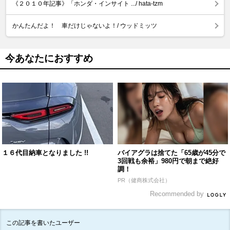
《２０１０年記事》「ホンダ・インサイト .../ hata-tzm
かんたんだよ！ 車だけじゃないよ！/ ウッドミッツ
今あなたにおすすめ
１６代目納車となりました !!
バイアグラは捨てた「65歳が45分で
3回戦も余裕」980円で朝まで絶好
調！
PR（健商株式会社）
Recommended by
この記事を書いたユーザー