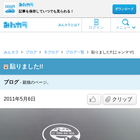
ダウンロード
記事を保存していつでも見られる！
みんカラとは？
ログイン
メニュー
みんカラ
ブログ
モブログ
ブログ一覧
貼りました!! [ニャンママ]
貼りました!!
ブログ
親猫のページ。
2011年5月6日
クリップ