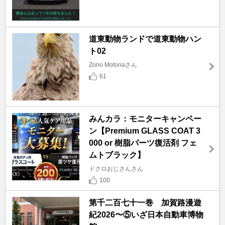
道東動物ランドで道東動物ハン
ト02
Zono Motonaさん
61
みんカラ：モニターキャンペー
ン【Premium GLASS COAT 3
000 or 樹脂パーツ復活剤 フェ
ムトブラック】
ドクロおじさんさん
100
第千二百七十一巻 加賀路漫遊
紀2026〜⑤いざ日本自動車博物