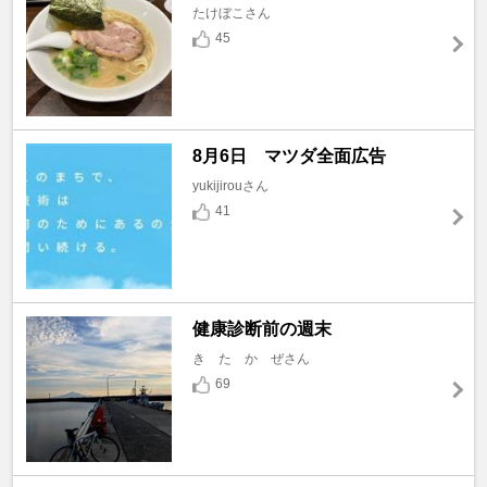
たけぼこさん
45
8月6日 マツダ全面広告
yukijirouさん
41
健康診断前の週末
き た か ぜさん
69