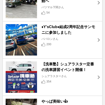
館へ
バツマル下関さん
54
♦️Y'sClub♦️結成2周年記念サンモ
ニに参加しました
ババロンさん
200
【洗車塾】シュアラスター定番
の洗車講習イベント開催！
シュアラスターさん
354
やっぱ美味い👍