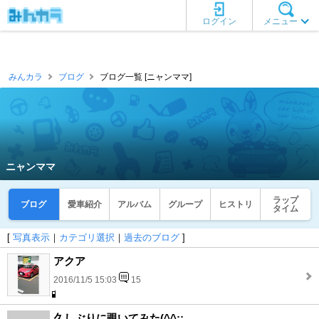
ログイン
メニュー
みんカラ
ブログ
ブログ一覧 [ニャンママ]
ニャンママ
ラップ
ブログ
愛車紹介
アルバム
グループ
ヒストリ
タイム
[
写真表示
｜
カテゴリ選択
｜
過去のブログ
]
アクア
2016/11/5 15:03
15
久しぶりに覗いてみた(^^;;