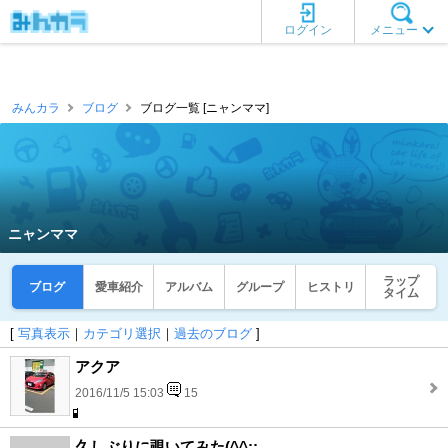
ログイン
メニュー
みんカラ
ブログ
ブログ一覧 [ニャンママ]
ニャンママ
ラップ
ブログ
愛車紹介
アルバム
グループ
ヒストリ
タイム
[
写真表示
｜
カテゴリ選択
｜
過去のブログ
]
アクア
2016/11/5 15:03
15
久しぶりに覗いてみた(^^;;