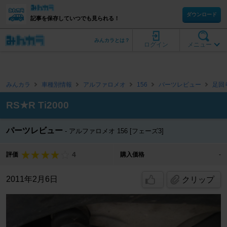
ダウンロード
記事を保存していつでも見られる！
みんカラとは？
ログイン
メニュー
みんカラ
車種別情報
アルファロメオ
156
パーツレビュー
足回
RS★R Ti2000
パーツレビュー
アルファロメオ 156 [フェーズ3]
4
評価
購入価格
-
2011年2月6日
クリップ