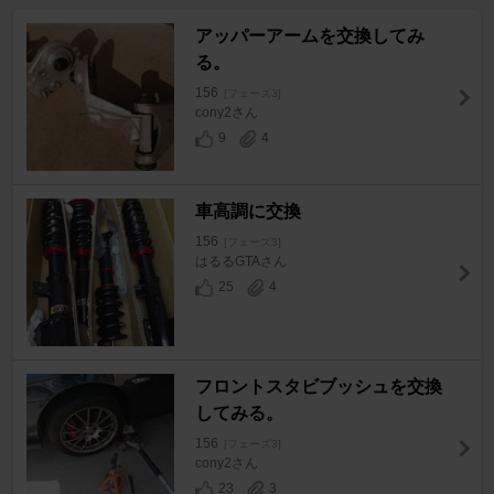
アッパーアームを交換してみ
る。
156
[フェーズ3]
cony2さん
9
4
車高調に交換
156
[フェーズ3]
はるるGTAさん
25
4
フロントスタビブッシュを交換
してみる。
156
[フェーズ3]
cony2さん
23
3