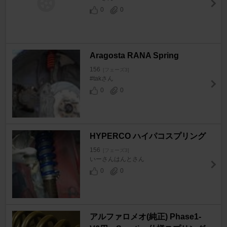
0
0
Aragosta RANA Spring
156
[フェーズ3]
#takさん
0
0
HYPERCO ハイパコスプリング
156
[フェーズ3]
いーさんはんとさん
0
0
アルファロメオ(純正) Phase1-