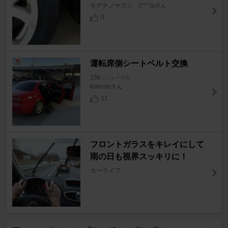
モデナノヤスシ (*^^)vさん
0
運転席側シートベルト交換
156
[フェーズ3]
kobozeさん
11
フロントガラスをキレイにして
雨の日も視界スッキリに！
カーライフ