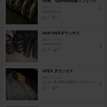
V6用 Sportiva仕様スプリング
156
[フェーズ3]
marfy3181さん
2
1
H&R H&Rダウンサス
156
[フェーズ3]
new azuboさん
15
0
APEX ダウンサス
156
[フェーズ3]
はたぼー爺と愉快な相棒達（元JTS）さん
1
0