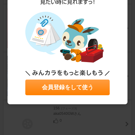
スプリントブースタージャパン
SPRINT BOOSTER
156
[フェーズ3]
よっちゃんさん
6
BMC C.D.A
156
[フェーズ3]
やまちゃんGTAさん
3
会員登録をして使う
156
[フェーズ3]
aka0540GWさん
0