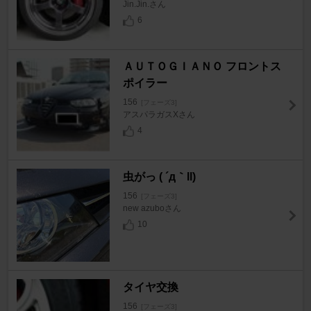
Jin.Jin.さん
6
ＡＵＴＯＧＩＡＮＯ フロントス
ポイラー
156
[フェーズ3]
アスパラガスXさん
4
虫がっ ( ´д｀ll)
156
[フェーズ3]
new azuboさん
10
タイヤ交換
156
[フェーズ3]