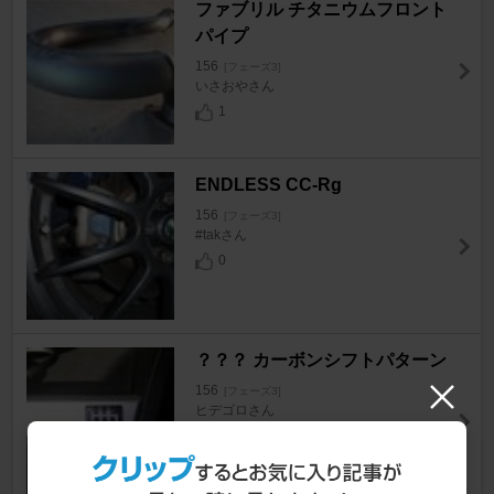
ファブリル チタニウムフロント
パイプ
156
[フェーズ3]
いさおやさん
1
ENDLESS CC-Rg
156
[フェーズ3]
#takさん
0
？？？ カーボンシフトパターン
156
[フェーズ3]
ヒデゴロさん
0