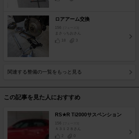
ロアアーム交換
156
[フェーズ3]
まさっちおさん
18
3
関連する整備の一覧をもっと見る
この記事を見た人におすすめ
RS★R Ti2000サスペンション
156
[フェーズ3]
Ａ３１２８さん
2
0