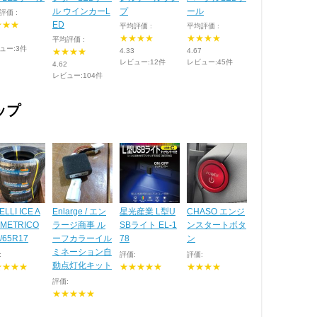
ル ウインカーL
プ
ール
評価 :
★★★
ED
平均評価 :
平均評価 :
★★★★
★★★★
平均評価 :
ュー:3件
★★★★
4.33
4.67
レビュー:12件
レビュー:45件
4.62
レビュー:104件
ップ
ELLI ICE A
Enlarge / エン
星光産業 L型U
CHASO エンジ
MMETRICO
ラージ商事 ル
SBライト EL-1
ンスタートボタ
/65R17
ーフカラーイル
78
ン
ミネーション自
:
評価:
評価:
動点灯化キット
★★★★
★★★★★
★★★★
評価:
★★★★★