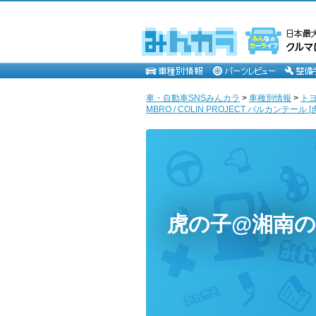
車・自動車SNSみんカラ
>
車種別情報
>
ト
MBRO / COLIN PROJECT バルカンテール
虎の子@湘南