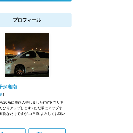
プロフィール
子@湘南
県
]
ら20系に車両入替しました(^o^)/ 弄りネ
んびりアップします♪ ただ単にアップす
面倒なだけですが…(自爆 よろしくお願い