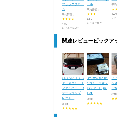
ブラッククロー
ール
平均
ム
★
平均評価 :
★★★
4.00
平均評価 :
レビ
★★★★
3.50
レビュー:6件
4.80
レビュー:10件
関連レビューピックア
CRYSTALEYE /
Braims / ms-lin
PIR
クリスタルアイ
e ウルトラキャ
SI
ファイバーLED
パシタ HQR-
225
テールランプ
1.3F
評価
レッド ...
★
評価:
★★★★★
評価:
★★★★★