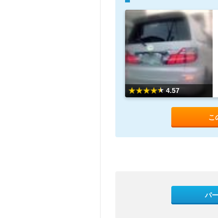
4.57
こ
パ