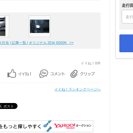
走行
ト６灯化
| 記事一覧 |
オリジナル 35Ｗ 6000K >>
イイね！0件
イイね！ランキングページへ