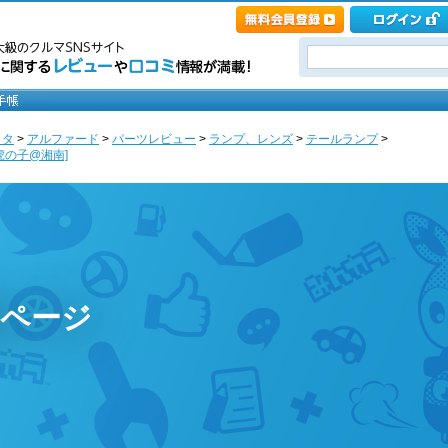
ヨタ
>
アルファード
>
パーツレビュー
>
ランプ、レンズ
>
テールランプ
>
 [虎の子@湘南]
のページ