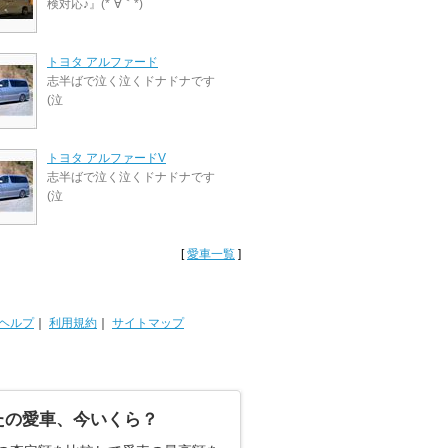
検対応♪』(*´∀｀*)
トヨタ アルファード
志半ばで泣く泣くドナドナです
(泣
トヨタ アルファードV
志半ばで泣く泣くドナドナです
(泣
[
愛車一覧
]
ヘルプ
｜
利用規約
｜
サイトマップ
たの愛車、今いくら？