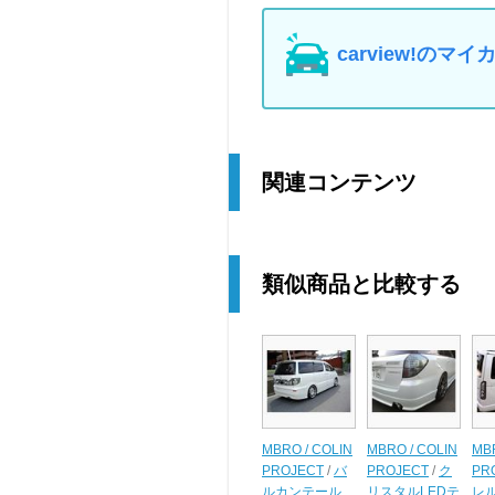
carview!の
関連コンテンツ
類似商品と比較する
MBRO / COLIN
MBRO / COLIN
MBR
PROJECT
/
バ
PROJECT
/
ク
PR
ルカンテール
リスタルLEDテ
レル