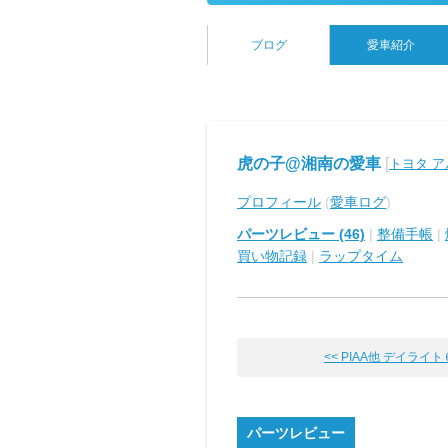
ブログ
愛車紹介
虎の子@湘南の愛車
[
トヨタ 
プロフィール
(
愛車ログ
)
パーツレビュー (46)
|
整備手帳
|
買い物記録
|
ラップタイム
<< PIAA他 デイライ
パーツレビュー