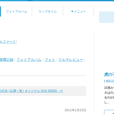
フォトアルバム
ラップタイム
▼メニュー
]
アルファード
燃費記録
|
フォトアルバム
|
フォト
|
クルマレビュー
|
虎の
[
神奈川
10系か
ト６灯化
| 記事一覧 |
オリジナル 35Ｗ 6000K >>
タはの
るのが
し...
2011年1月22日