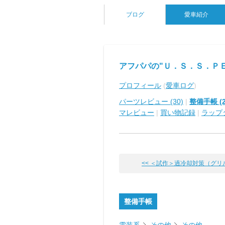
ブログ
愛車紹介
アフパパの"Ｕ．Ｓ．Ｓ．Ｐ
プロフィール
(
愛車ログ
)
パーツレビュー (30)
|
整備手帳 (2
マレビュー
|
買い物記録
|
ラップ
<< ＜試作＞過冷却対策（グリル目
整備手帳