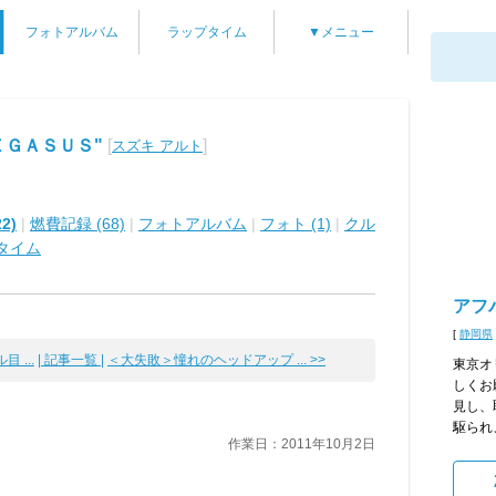
フォトアルバム
ラップタイム
▼メニュー
ＥＧＡＳＵＳ"
[
]
スズキ アルト
2)
|
燃費記録 (68)
|
フォトアルバム
|
フォト (1)
|
クル
タイム
アフ
[
静岡県
 ...
| 記事一覧 |
＜大失敗＞憧れのヘッドアップ ... >>
東京オ
しくお
見し、
駆られ
作業日：2011年10月2日