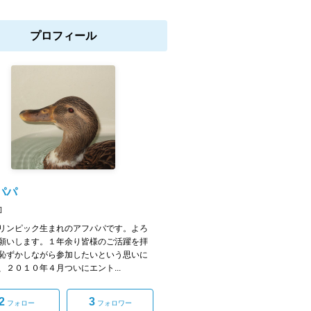
プロフィール
パパ
]
リンピック生まれのアフパパです。よろ
願いします。１年余り皆様のご活躍を拝
恥ずかしながら参加したいという思いに
、２０１０年４月ついにエント...
2
3
フォロー
フォロワー