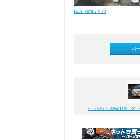
[大きい写真で見る]
パ
<< ＜試作＞過冷却対策（グリル目