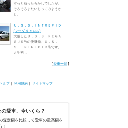
ずっと放ったらかしでしたが、
そろそろまたいじってみようか
と。
Ｕ．Ｓ．Ｓ．ＩＮＴＲＥＰＩＤ
(マツダ キャロル)
大破したＵ．Ｓ．Ｓ．ＰＥＧＡ
ＳＵＳ号の後継艦、Ｕ．Ｓ．
Ｓ．ＩＮＴＲＥＰＩＤ号です。
人生初 ...
[
愛車一覧
]
ヘルプ
｜
利用規約
｜
サイトマップ
たの愛車、今いくら？
の査定額を比較して愛車の最高額を
う！