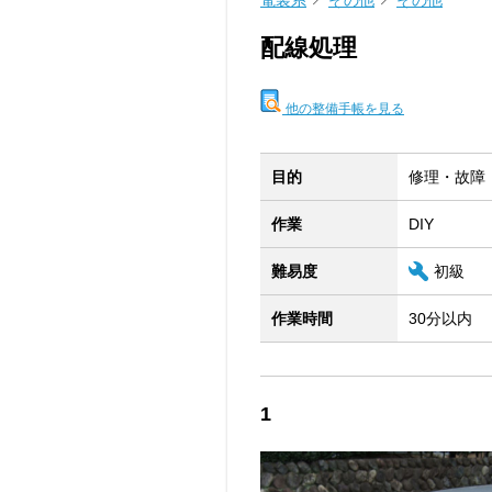
電装系
その他
その他
配線処理
他の整備手帳を見る
目的
修理・故障
作業
DIY
難易度
初級
作業時間
30分以内
1