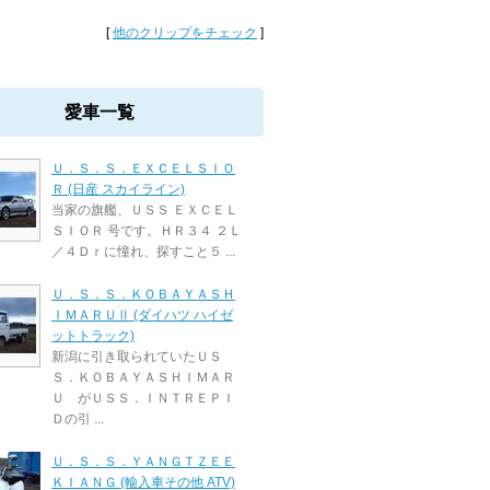
[
他のクリップをチェック
]
愛車一覧
Ｕ．Ｓ．Ｓ．ＥＸＣＥＬＳＩＯ
Ｒ (日産 スカイライン)
当家の旗艦、ＵＳＳ ＥＸＣＥＬ
ＳＩＯＲ 号です。ＨＲ３４ ２Ｌ
／４Ｄｒに憧れ、探すこと５ ...
Ｕ．Ｓ．Ｓ．ＫＯＢＡＹＡＳＨ
ＩＭＡＲＵⅡ (ダイハツ ハイゼ
ットトラック)
新潟に引き取られていたＵＳ
Ｓ．ＫＯＢＡＹＡＳＨＩＭＡＲ
Ｕ がＵＳＳ．ＩＮＴＲＥＰＩ
Ｄの引 ...
Ｕ．Ｓ．Ｓ．ＹＡＮＧＴＺＥＥ
ＫＩＡＮＧ (輸入車その他 ATV)