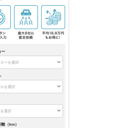
カー
ル
距離（km）