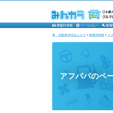
車・自動車SNSみんカラ
>
車種別情報
>
ス
アフパパのペ