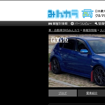
車・自動車SNSみんカラ
>
車種別情報
>
ス
(≧∀≦)b
ブログ
愛車紹介