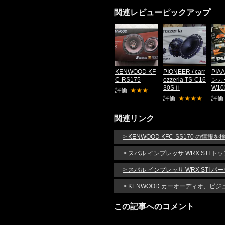
関連レビューピックアップ
KENWOOD KF
PIONEER / carr
PIA
C-RS175
ozzeria TS-C16
ンカー
30SⅡ
W10
評価:
★★★
評価:
★★★★
評価
関連リンク
> KENWOOD KFC-SS170 の情報を
> スバル インプレッサ WRX STI ト
> スバル インプレッサ WRX STI 
> KENWOOD カーオーディオ、ビ
この記事へのコメント