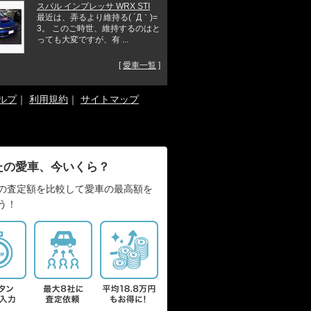
スバル インプレッサ WRX STI
最近は、弄るより維持る( ´Д｀)=
3。 このご時世、維持するのはと
っても大変ですが、有 ...
[
愛車一覧
]
ルプ
｜
利用規約
｜
サイトマップ
たの愛車、今いくら？
の査定額を比較して愛車の最高額を
う！