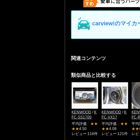
carview!の
関連コンテンツ
類似商品と比較する
KENWOOD
/
K
KENWOOD
/
K
KEN
FC-SS1700
FC-VX17
FC-
平均評価 :
★★
平均評価 :
★★
平均
★★
4.50
★★
4.08
★★
レビュー:116件
レビュー:121件
レビ