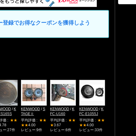
マイカー登録でお得なクーポンを獲得しよう
WOOD
/
K
KENWOOD
/
S
KENWOOD
/
K
KENWOOD
/
K
RS165S
TAGEⅡ
FC-U160
FC-E1055J
評価 :
★★
平均評価 :
★★
平均評価 :
★★
平均評価 :
★★
4.78
★★
4.00
★
3.67
★★
4.00
ュー:27件
レビュー:9件
レビュー:6件
レビュー:33件