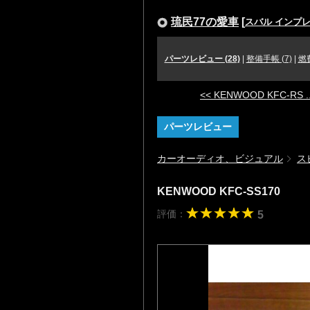
琉民77の愛車
[
スバル インプレッ
パーツレビュー (28)
|
整備手帳 (7)
|
燃
<< KENWOOD KFC-RS ..
パーツレビュー
カーオーディオ、ビジュアル
ス
KENWOOD KFC-SS170
評価：
5