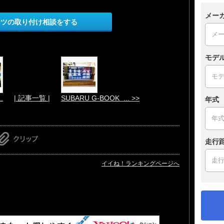
メー
ーツの取り付け相談をする
モデ
.
| 記事一覧 |
SUBARU G-BOOK ... >>
年式
走行
イイね！ランキングページへ