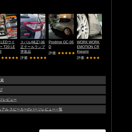
A LEDウイ
スバル(純正) 純
Prodrive GC-06
WORK WORK
 T20 LE
正テールランプ
D
EMOTION CR
3
塗装品
Kiwami
評価:
★★★★★
:
★★★★★
評価:
★★★★★
評価:
★★★★
検索
ップ
パーツレビュー
ジュアル スピーカーのパーツレビュー一覧