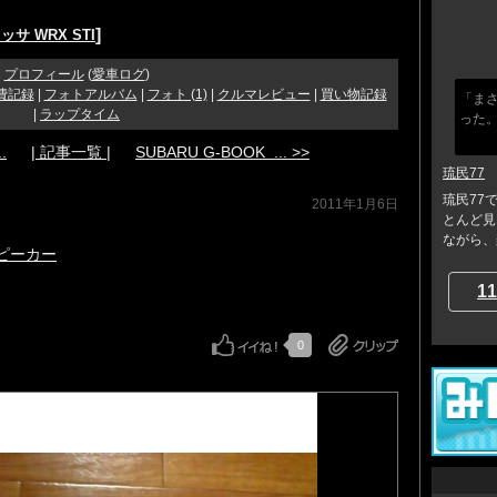
]
サ WRX STI
プロフィール
(
愛車ログ
)
費記録
|
フォトアルバム
|
フォト (1)
|
クルマレビュー
|
買い物記録
「ま
|
ラップタイム
った。
.
| 記事一覧 |
SUBARU G-BOOK ... >>
琉民77
琉民77
2011年1月6日
とんど見
ながら、
ピーカー
11
0