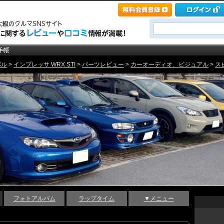
バル
>
インプレッサ WRX STI
>
パーツレビュー
>
カーオーディオ、ビジュアル
>
ス
フォトアルバム
ラップタイム
▼メニュー