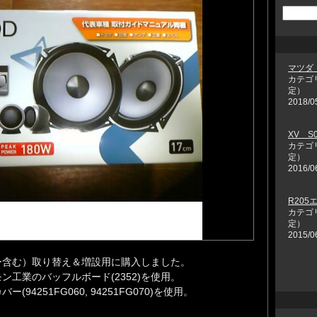
マツダ
カテゴ
定）
2018/0
XV S
カテゴ
定）
2016/0
R205
カテゴ
定）
2015/0
ー含む）取り替え＆増設用に購入しました。
工業のバッフルボード(2352)を使用。
4251FG060, 94251FG070)を使用。