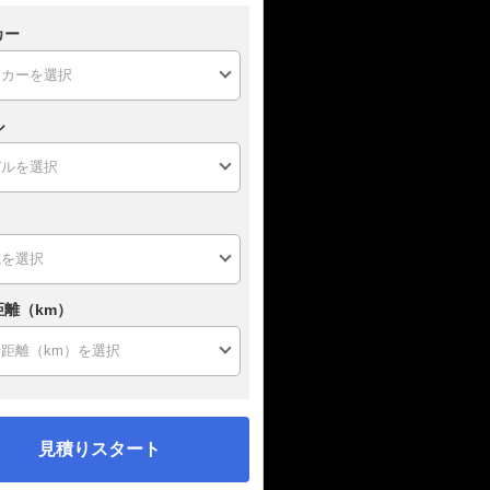
カー
ル
距離（km）
見積りスタート