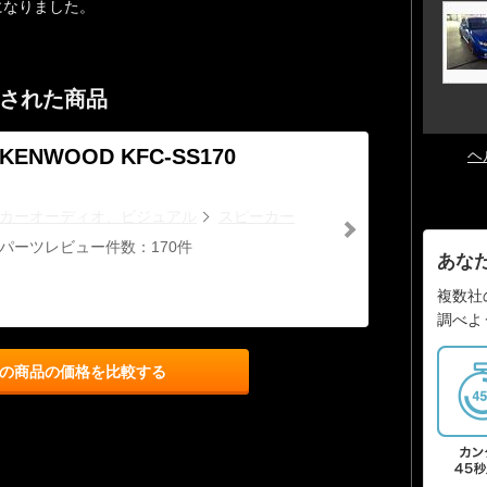
になりました。
された商品
KENWOOD KFC-SS170
ヘ
カーオーディオ、ビジュアル
スピーカー
パーツレビュー件数：170件
あな
複数社
調べよ
の商品の価格を比較する