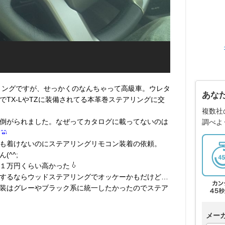
リングですが、せっかくのなんちゃって高級車。ウレタ
あな
TX-LやTZに装備されてる本革巻ステアリングに交
複数社
倒がられました。なぜってカタログに載ってないのは
調べよ
も着けないのにステアリングリモコン装着の依頼。
^^;
１万円くらい高かった
するならウッドステアリングでオッケーかもだけど…
装はグレーやブラック系に統一したかったのでステア
メー