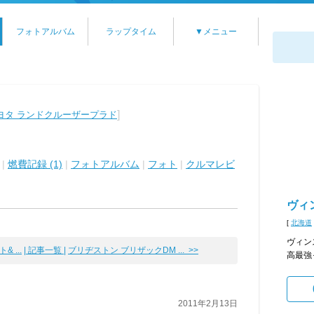
フォトアルバム
ラップタイム
▼メニュー
]
ヨタ ランドクルーザープラド
|
燃費記録 (1)
|
フォトアルバム
|
フォト
|
クルマレビ
ヴィ
[
北海道
ヴィン
 ...
| 記事一覧 |
ブリヂストン ブリザックDM ... >>
高最強
2011年2月13日