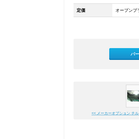
定価
オープンプ
パ
<< メーカーオプション チルト&