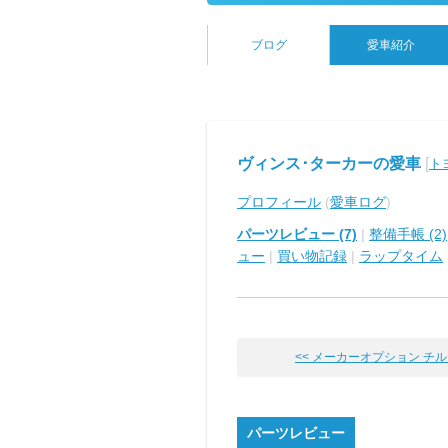
ブログ
愛車紹介
ヴィンス･ターカーの愛車
[
ト
プロフィール
(
愛車ログ
)
パーツレビュー (7)
|
整備手帳 (2)
ュー
|
買い物記録
|
ラップタイム
<< メーカーオプション チルト&
パーツレビュー