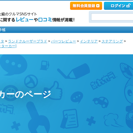
ヨタ
>
ランドクルーザープラド
>
パーツレビュー
>
インテリア
>
ステアリング
>
･ターカー]
カーのページ