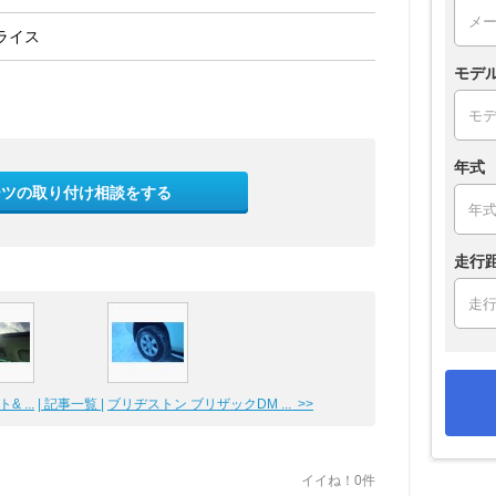
ライス
モデ
年式
ーツの取り付け相談をする
走行
 ...
| 記事一覧 |
ブリヂストン ブリザックDM ... >>
イイね！0件