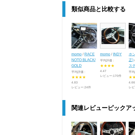
類似商品と比較する
momo
/
RACE
momo
/
INDY
ホン
NOTO BLACK/
正)
平均評価 :
GOLD
★★★★
ス
4.47
平均評価 :
平均
レビュー:170件
★★★★
★
4.83
4.66
レビュー:24件
レビ
関連レビューピックア