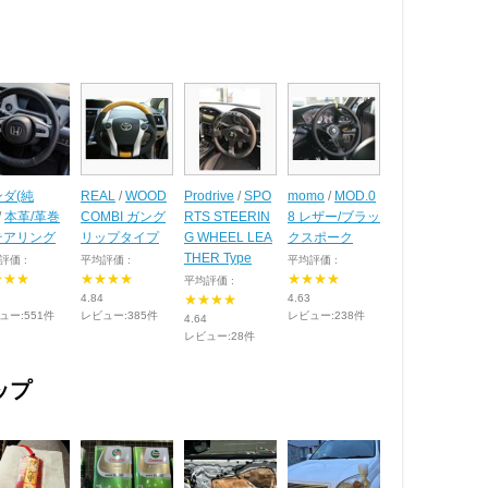
ダ(純
REAL
/
WOOD
Prodrive
/
SPO
momo
/
MOD.0
/
本革/革巻
COMBI ガング
RTS STEERIN
8 レザー/ブラッ
テアリング
リップタイプ
G WHEEL LEA
クスポーク
THER Type
評価 :
平均評価 :
平均評価 :
★★★
★★★★
★★★★
平均評価 :
4.84
★★★★
4.63
ュー:551件
レビュー:385件
レビュー:238件
4.64
レビュー:28件
ップ