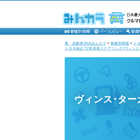
車・自動車SNSみんカラ
>
車種別情報
>
ト
トヨタ純正 TZ本革巻ステアリング [ヴィンス
ヴィンス･ター