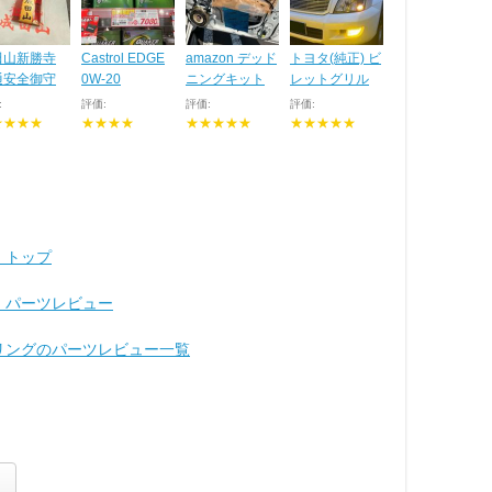
田山新勝寺
Castrol EDGE
amazon デッド
トヨタ(純正) ビ
通安全御守
0W-20
ニングキット
レットグリル
:
評価:
評価:
評価:
★★★★
★★★★
★★★★★
★★★★★
 トップ
ド パーツレビュー
アリングのパーツレビュー一覧