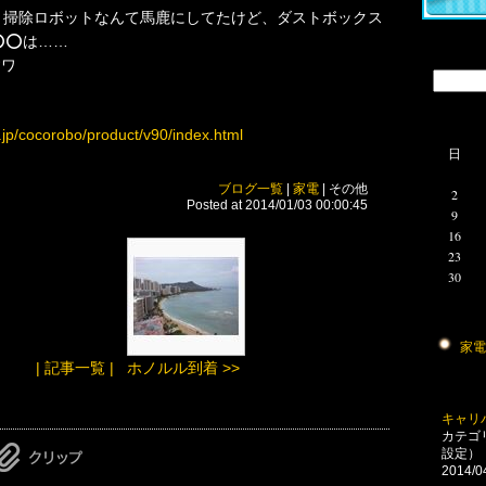
掃除ロボットなんて馬鹿にしてたけど、ダストボックス
⭕️は……
すワ
.jp/cocorobo/product/v90/index.html
日
ブログ一覧
|
家電
| その他
2
Posted at 2014/01/03 00:00:45
9
16
23
30
家電 (
| 記事一覧 |
ホノルル到着 >>
キャリ
カテゴ
設定）
2014/0