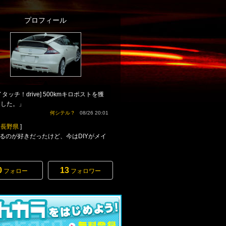
プロフィール
イタッチ！drive] 500kmキロポストを獲
ました。」
何シテル？
08/26 20:01
[
長野県
]
るのが好きだったけど、今はDIYがメイ
0
13
フォロー
フォロワー