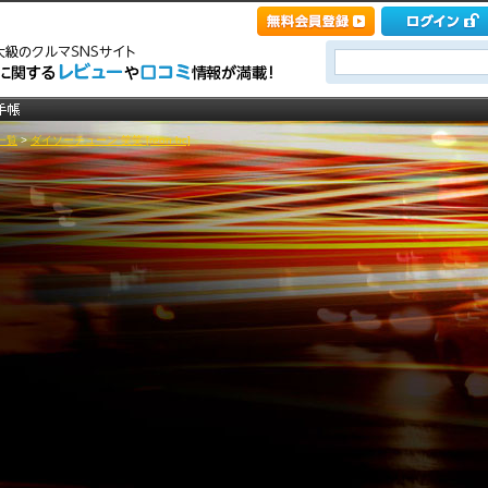
一覧
>
ダイソーチューン 笑笑 [reon.bc]