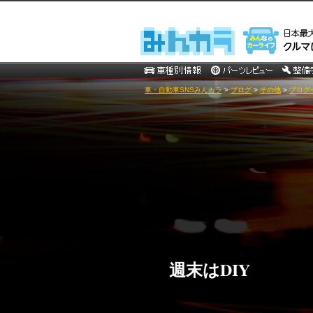
車・自動車SNSみんカラ
>
ブログ
>
その他
>
ブログ
週末はDIY