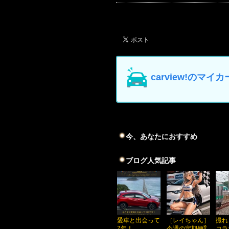
carview!の
今、あなたにおすすめ
ブログ人気記事
愛車と出会って
［レイちゃん］
撮れ
7年！
今週の定期便⁉️
コラ