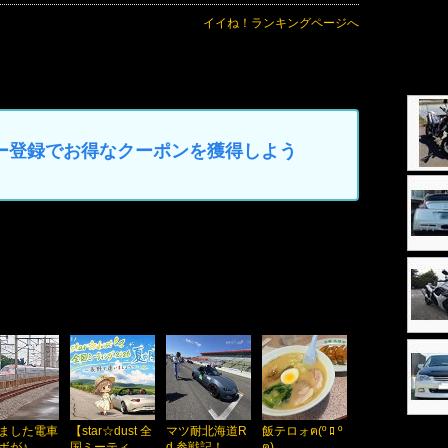
イイね！ランキングページへ
マイカー登録でお得なクーポンを獲得しよう
ました電車
【star☆dust 全
マツ耐北海道R
飯テロォฅ(º ﾛ º
ボが♪
国ミーティ ...
d.参戦記！
ฅ)