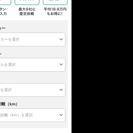
カー
ル
距離（km）