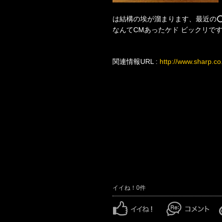
は結構の埃が溜まります、最近の⭕️
なんてCMあったケド ビックリで
関連情報URL :
http://www.sharp.co
イイね！0件