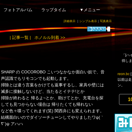
フォトアルバム
ラップタイム
▼メニュー
詳細表示
｜
シンプル表示
｜
写真表示
| 記事一覧 |
ホノルル到着 >>
「[ハ
得し
SHARP の COCOROBO こいつなかなか面白い奴で、音
reon.bc
声認識でもリモコンでも起動します。
以前は走
掃除とは違う言葉をかけても返事するし、家具や壁には
ン。
滅多に接触しないけど、当たるとイテテ!とか
掃除が終わると 帰るよ~とか、助けてとか、充電台を探
1
しても見つからない場合は 帰りたくても帰れない
など色々喋ってくれます(笑) 関西弁にも変えられます。
結構面白いのでダイソーチューンしてやりましたワψ(｀
∇´)ψ アハハ