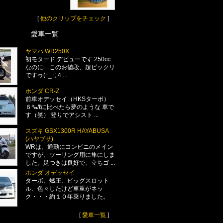
[
他のクリップをチェック
]
愛車一覧
ヤマハ WR250X
初モタード デビューです 250cc
なのに…このお値段、超ビックリ
ですヮ(･_･; 4 ...
ホンダ CR-Z
前車オデッセイ（HKSターボ）
６㌔/ℓに比べたら夢のような 車で
す（笑） 登りでアシスト ...
スズキ GSX1300R HAYABUSA
(ハヤブサ)
WRは、通勤にコンビニのメイン
ですが、ツーリング用に隼にしま
した。足つきは良好で、立ちゴ ...
ホンダ オデッセイ
ターボ、燃圧、ビッグスロット
ル、色々したけど車重がネッ
ク・・・約１０年乗りました。
[
愛車一覧
]