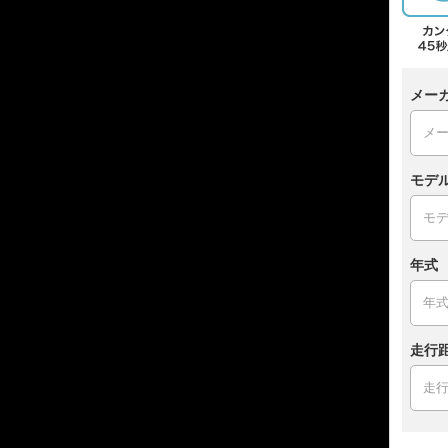
メー
モデ
年式
走行