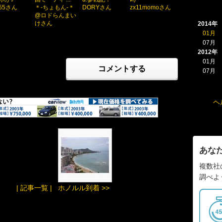
a55さん
＊-ちょもん-＊
DORYさん
zx11momoさん
@ロドらんまい
けさん
2014年
01月
07月
2012年
01月
コメントする
07月
ヘ
あな
複数社
調べよ
| 記事一覧 |
ホノルル到着 >>