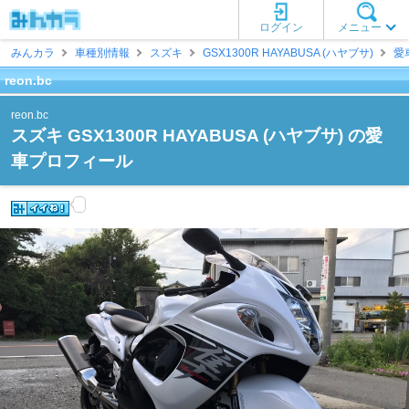
ログイン
メニュー
みんカラ
車種別情報
スズキ
GSX1300R HAYABUSA (ハヤブサ)
愛
reon.bc
reon.bc
スズキ GSX1300R HAYABUSA (ハヤブサ) の愛
車プロフィール