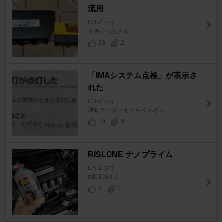
流用
CR-Z
[ZF]
タカぐっちさん
23
2
「IMAシステム点検」が表示さ
れた
CR-Z
[ZF]
通勤ライダーもぐらくんさん
10
0
RISLONE ナノプライム
CR-Z
[ZF]
rxt0316さん
9
0