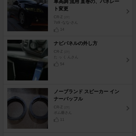
車高調 流用 直巻の、バネレー
ト変更
CR-Z
[ZF]
7o9 -なな-さん
14
ナビパネルの外し方
CR-Z
[ZF]
た っ く んさん
54
ノーブランド スピーカー イン
ナーバッフル
CR-Z
[ZF]
ポム爺さん
11