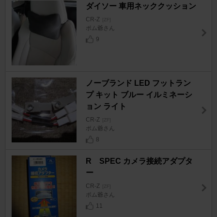
ダイソー 車用ネッククッション
CR-Z
[ZF]
ポム爺さん
9
ノーブランド LED フットラン
プ キット ブルー イルミネーシ
ョン ライト
CR-Z
[ZF]
ポム爺さん
8
R SPEC カメラ接続アダプタ
ー
CR-Z
[ZF]
ポム爺さん
11