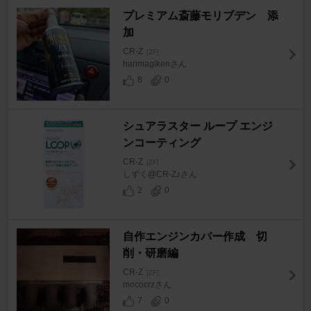
プレミアム斎藤モリブデン 添
加
CR-Z
[ZF]
harimagikenさん
8
0
シュアラスター ループ エンジ
ンコーティング
CR-Z
[ZF]
しずく@CR-Z♪さん
2
0
自作エンジンカバー作成 切
削・研磨編
CR-Z
[ZF]
mococrzさん
7
0