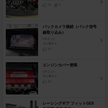
13
0
バックカメラ接続（バック信号
線取り込み）
CR-Z
[ZF]
ポム爺さん
13
エンジンカバー塗装
CR-Z
[ZF]
ポム爺さん
15
レーシングギア フィットGE8