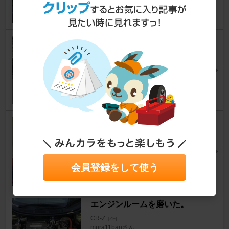
穴あけと黒錆転換
CR-Z
[ZF]
あーるでーさん
22
0
エンジン内部洗浄剤を使ってみ
ました。
CR-Z
[ZF]
tetu5さん
会員登録をして使う
4
0
エンジンルームを磨いた。
CR-Z
[ZF]
mura11banさん