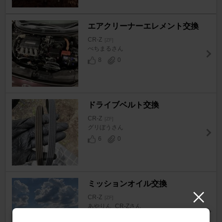
エアクリーナーエレメント交換
CR-Z
[ZF]
ぺちまるさん
8
0
ドライブベルト交換
CR-Z
[ZF]
グリぼうさん
6
0
ミッションオイル交換
CR-Z
[ZF]
あやりん_CR-Zさん
20
0