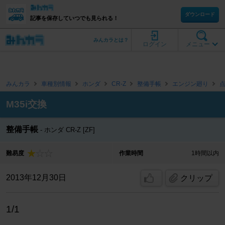
ダウンロード
記事を保存していつでも見られる！
みんカラとは？
ログイン
メニュー
みんカラ
車種別情報
ホンダ
CR-Z
整備手帳
エンジン廻り
M35i交換
整備手帳
ホンダ CR-Z [ZF]
難易度
作業時間
1時間以内
2013年12月30日
クリップ
1/1