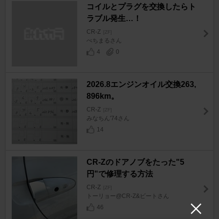
コイルとプラグを交換したらト
ラブル発生…！
CR-Z
[ZF]
ぺちまるさん
4
0
2026.8エンジンオイル交換263,
896km。
CR-Z
[ZF]
みなちん'74さん
14
CR-Zのドアノブをたった"5
円"で修理する方法
CR-Z
[ZF]
トーリョー@CR-Z&ビートさん
46