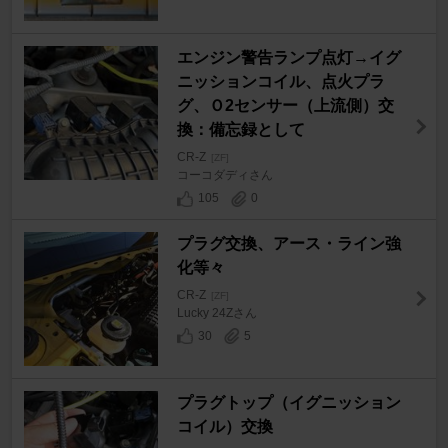
エンジン警告ランプ点灯→イグ
ニッションコイル、点火プラ
グ、Ｏ2センサー（上流側）交
換：備忘録として
CR-Z
[ZF]
コーコダディさん
105
0
プラグ交換、アース・ライン強
化等々
CR-Z
[ZF]
Lucky 24Zさん
30
5
プラグトップ（イグニッション
コイル）交換