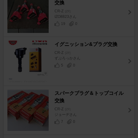
交換
CR-Z
[ZF]
IZO8823さん
19
0
イグニッション&プラグ交換
CR-Z
[ZF]
ずぶろっかさん
5
0
スパークプラグ＆トップコイル
交換
CR-Z
[ZF]
ジョーヂさん
7
0