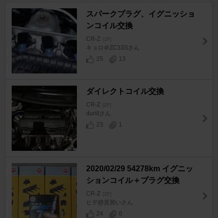
スパークプラグ、イグニッショ
ンコイル交換
CR-Z
[ZF]
キョロ＠ZC33Sさん
25
13
ダイレクトコイル交換
CR-Z
[ZF]
durillさん
23
1
2020/02/29 54278km イグニッ
ションコイル＋プラグ交換
CR-Z
[ZF]
ヒデ@見習いさん
24
0