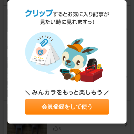
助手席ドア水切り交換
CR-Z
[ZF]
ポム爺さん
12
2026.8RE004をホイールから外
す。
CR-Z
[ZF]
みなちん'74さん
14
会員登録をして使う
不明 延長バックル
CR-Z
[ZF]
ポム爺さん
8