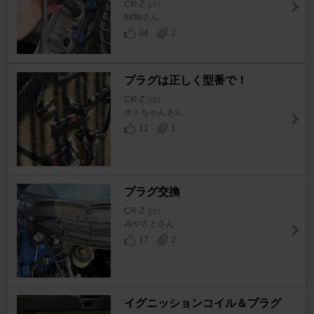
CR-Z
[ZF]
fortisさん
34
2
プラグは正しく型番で！
CR-Z
[ZF]
ホトちゃんさん
11
1
プラグ交換
CR-Z
[ZF]
みやさとさん
17
2
イグニッションコイル＆プラグ