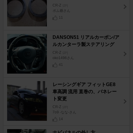
CR-Z
[ZF]
ポム爺さん
11
DANSON51 リアルカーボン/ア
ルカンターラ製ステアリング
CR-Z
[ZF]
oko1496さん
41
レーシングギア フィットGE8
車高調 流用 直巻の、バネレー
ト変更
CR-Z
[ZF]
7o9 -なな-さん
14
ナビパネルの外し方