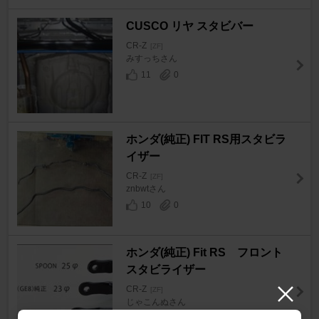
CUSCO リヤ スタビバー
CR-Z
[ZF]
みすっちさん
11
0
ホンダ(純正) FIT RS用スタビラ
イザー
CR-Z
[ZF]
znbwtさん
10
0
ホンダ(純正) Fit RS フロント
スタビライザー
CR-Z
[ZF]
じゃこんぬさん
15
2