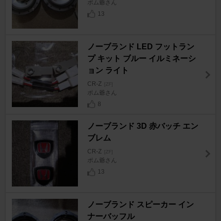
ポム爺さん
13
ノーブランド LED フットラン
プ キット ブルー イルミネーシ
ョン ライト
CR-Z
[ZF]
ポム爺さん
8
ノーブランド 3D 赤バッチ エン
ブレム
CR-Z
[ZF]
ポム爺さん
13
ノーブランド スピーカー イン
ナーバッフル