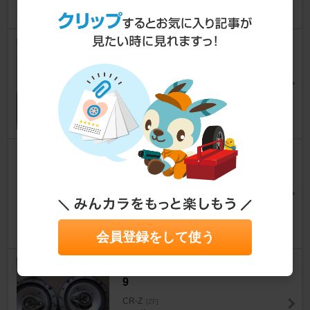
ダイソー 車用ネッククッション
CR-Z
[ZF]
ポム爺さん
9
ノーブランド マジックテープ式
ティッシュ車載ホルダー
CR-Z
[ZF]
ポム爺さん
11
会員登録をして使う
PIONEER / carrozzeria TS-162
9
CR-Z
[ZF]