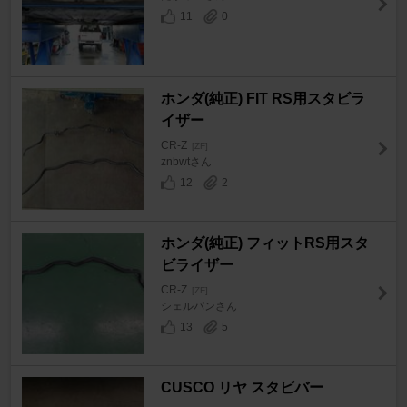
11
0
ホンダ(純正) FIT RS用スタビラ
イザー
CR-Z
[ZF]
znbwtさん
12
2
ホンダ(純正) フィットRS用スタ
ビライザー
CR-Z
[ZF]
シェルパンさん
13
5
CUSCO リヤ スタビバー