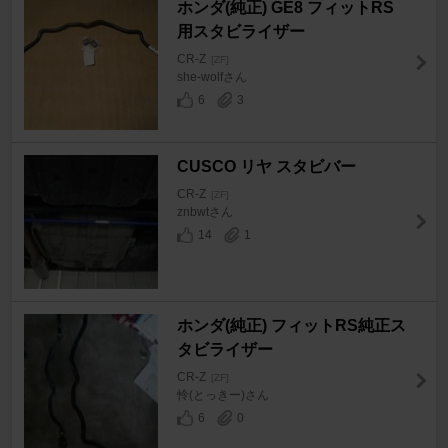
ホンダ(純正) GE8 フィットRS
用スタビライザー
CR-Z
[ZF]
she-wolfさん
6
3
CUSCO リヤ スタビバー
CR-Z
[ZF]
znbwtさん
14
1
ホンダ(純正) フィットRS純正ス
タビライザー
CR-Z
[ZF]
怜(とっきー)さん
6
0