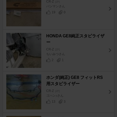
CR-Z
[ZF]
パンマンさん
19
0
HONDA GE8純正スタビライザ
ー
CR-Z
[ZF]
ちいみつさん
2
1
ホンダ(純正) GE8 フィットRS
用スタビライザー
CR-Z
[ZF]
ゴハン♪さん
13
3