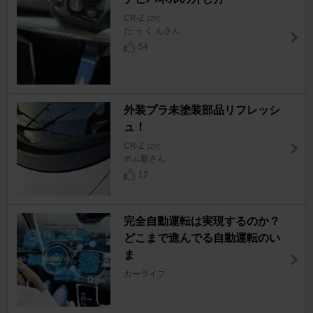
CR-Z
[ZF]
た っ く んさん
54
外装プラ未塗装部品リフレッシ
ュ！
CR-Z
[ZF]
ポム爺さん
12
完全自動運転は実現するのか？
どこまで進んでる自動運転のい
ま
カーライフ