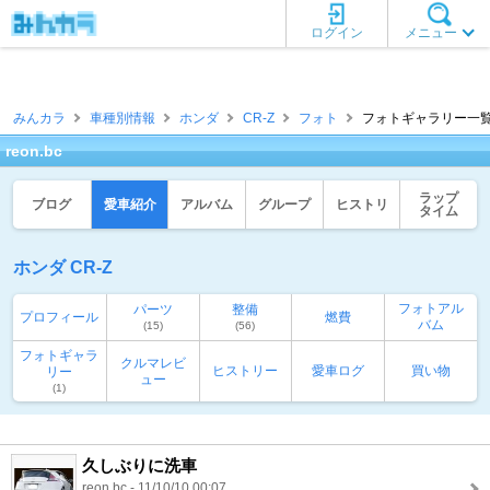
ログイン
メニュー
みんカラ
車種別情報
ホンダ
CR-Z
フォト
フォトギャラリー一覧 [r
reon.bc
ラップ
ブログ
愛車紹介
アルバム
グループ
ヒストリ
タイム
ホンダ CR-Z
フォトアル
パーツ
整備
プロフィール
燃費
バム
(15)
(56)
フォトギャラ
クルマレビ
ヒストリー
愛車ログ
買い物
リー
ュー
(1)
久しぶりに洗車
reon.bc - 11/10/10 00:07