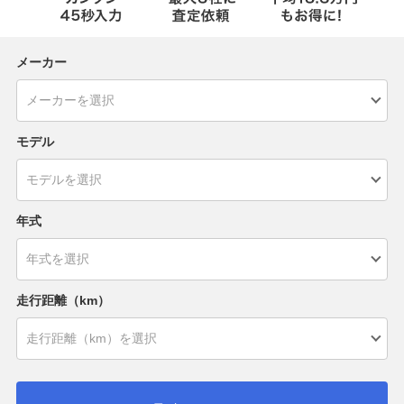
メーカー
モデル
年式
走行距離（km）