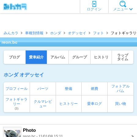
ログイン
メニュー
みんカラ
車種別情報
ホンダ
オデッセイ
フォト
フォトギャラリー一覧
reon.bc
ラップ
ブログ
愛車紹介
アルバム
グループ
ヒストリ
タイム
ホンダ オデッセイ
フォトアル
プロフィール
パーツ
整備
燃費
バム
フォトギャラ
クルマレビ
ヒストリー
愛車ログ
買い物
リー
ュー
(3)
Photo
reon.bc - 11/01/08 15:11