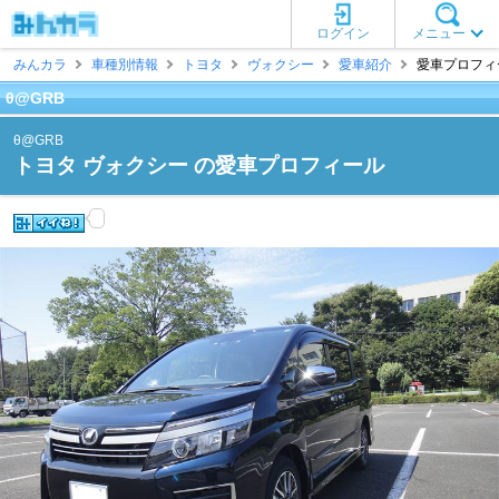
ログイン
メニュー
みんカラ
車種別情報
トヨタ
ヴォクシー
愛車紹介
愛車プロフィー
θ@GRB
θ@GRB
トヨタ ヴォクシー の愛車プロフィール