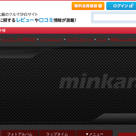
>
インプレッサ WRX STI
>
パーツレビュー
>
タイヤ・ホイール
>
ナット
>
RAYS ジュラル
フォトアルバム
ラップタイム
▼メニュー