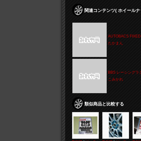
関連コンテンツ
( ホイールナ
AUTOBACS FIXED 2
たかまん
BBS レーシングラ
こみかれ
類似商品と比較する