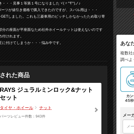
・・・見事１等第１号になりましたヾ(〃^∇^)ノ♪
ナルパーツが値引き価格で購入できたのですが、スバル用は・・・
をGETしました。これも三菱車用のピッチしかなかったため取り寄
部分の座面が平座面なため社外ホイールナットは使えないのです
め付けれます。
あな
正に付けてしまうか・・・悩み中です。
複数社
調べよ
された商品
RAYS ジュラルミンロック&ナット
セット
タイヤ・ホイール
ナット
メー
パーツレビュー件数：943件