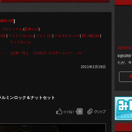
]
RX STI
プロフィール
(
愛車ログ
)
記録
|
フォトアルバム
|
フォト (1)
|
クルマレビュー
|
買い物記録
|
ラップタイム
θ@GRB
..
| 記事一覧 |
CUSCO ロワアームバー ... >>
θ@GR
たが、今
2011年2月19日
8
G ジュラルミンロック＆ナットセット
0