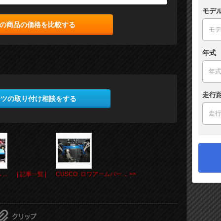
モデ
の商品の価格を比較する
年式
走行
ーツの取り付け相談をする
..
| 記事一覧 |
CUSCO ロワアームバー ... >>