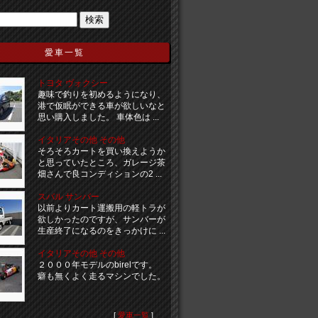
愛車一覧
トヨタ ヴォクシー
趣味で釣りを初めるようになり、
港で仮眠ができる車が欲しいなと
思い購入しました。 車体色は ...
イタリアその他 その他
そろそろカートを買い換えようか
と思っていたところ、ガレージ茶
畑さんで良コンディションの2 ...
スバル サンバー
以前よりカート運搬用の軽トラが
欲しかったのですが、サンバーが
生産終了になるのをきっかけに ...
イタリアその他 その他
２０００年モデルのbirelです。
癖も無くよく走るマシンでした。
[
愛車一覧
]