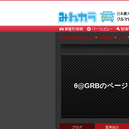
車・自動車SNSみんカラ
>
車種別情報
>
スバル
θ@GRBのページ
ブログ
愛車紹介