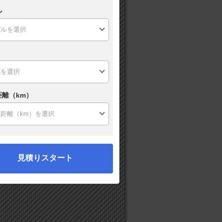
ル
距離（km）
見積りスタート