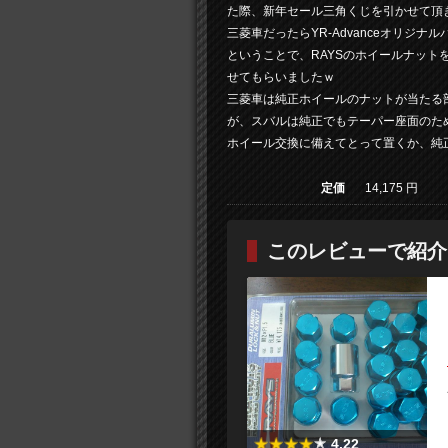
た際、新年セール三角くじを引かせて頂き
三菱車だったらYR-Advanceオリジ
ということで、RAYSのホイールナット
せてもらいましたｗ
三菱車は純正ホイールのナットが当たる
が、スバルは純正でもテーパー座面のた
ホイール交換に備えてとって置くか、純
定価
14,175 円
このレビューで紹介
4.22