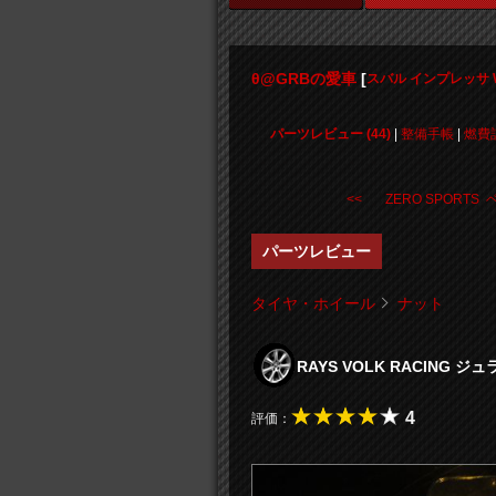
θ@GRBの愛車
[
スバル インプレッサ W
パーツレビュー (44)
|
整備手帳
|
燃費
<< ZERO SPORTS ベ .
パーツレビュー
タイヤ・ホイール
ナット
RAYS VOLK RACIN
4
評価：