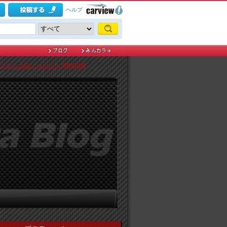
ヘルプ
ミンロック&ナットセット [θ@GRB]