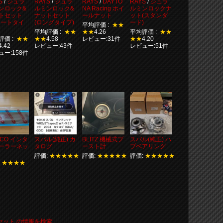
S
/
ジュラ
RAYS
/
ジュラ
RAYS
/
DAYTO
RAYS
/
ジュラ
ンロック&
ルミンロック&
NA Racing ホイ
ルミンロックナ
トセット
ナットセット
ールナット
ット(スタンダ
ョートタイ
(ロングタイプ)
ード)
平均評価 :
★★
平均評価 :
★★
★★
4.26
平均評価 :
★★
評価 :
★★
★★
4.58
レビュー:31件
★★
4.20
4.42
レビュー:43件
レビュー:51件
ュー:158件
SCO インタ
スバル(純正) カ
BLITZ 機械式ブ
スバル(純正) ハ
ーラーネッ
タログ
ースト計
ブベアリング
評価:
★★★★★
評価:
★★★★★
評価:
★★★★★
:
★★★★
トセット の情報を検索