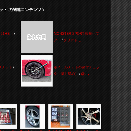
ット の関連コンテンツ )
1HE ...
/
MONSTER SPORT 軽量ヘプ
タ ...
/
グリ☆トモ
グナット
/
ホイールナットの締付チェッ
ク（増し締め）
/
@dry