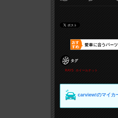
タグ
RAYS
ホイールナット
carview!の