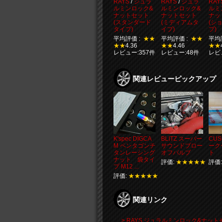
RAYS
/
ジュラ
RAYS
/
ジュラ
RAY
ルミンロック&
ルミンロック&
ルミ
ナットセット
ナットセット
ナッ
(スタンダード
(ミディアムタ
(シ
タイプ)
イプ)
プ)
平均評価 :
★★
平均評価 :
★★
平均
★★
4.36
★★
4.46
★★
レビュー:357件
レビュー:48件
レビ
関連レビューピックアップ
K'spec DIGCA
BLITZ スーパー
CU
M ペンタゴンチ
サウンドブロー
ーク
タンレーシング
オフバルブ
ト
ナット 袋タイ
評価:
★★★★★
評価
プ M12 ...
評価:
★★★★★
関連リンク
> RAYS ジュラルミンロック&ナッ