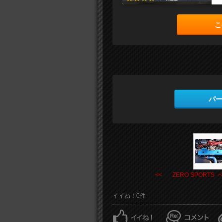
こ
パ
<< ZERO SPORTS ベ .
イイね！0件