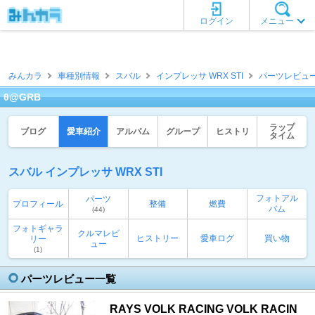
ログイン
メニュー
みんカラ
車種別情報
スバル
インプレッサ WRX STI
パーツレビュ
θ@GRB
ラップ
ブログ
愛車紹介
アルバム
グループ
ヒストリ
タイム
スバル インプレッサ WRX STI
フォトアル
パーツ
プロフィール
整備
燃費
バム
(44)
フォトギャラ
クルマレビ
ヒストリー
愛車ログ
買い物
リー
ュー
(1)
パーツレビュー一覧
RAYS VOLK RACING VOLK RACIN