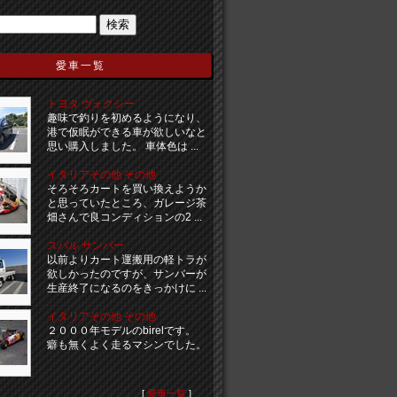
愛車一覧
トヨタ ヴォクシー
趣味で釣りを初めるようになり、
港で仮眠ができる車が欲しいなと
思い購入しました。 車体色は ...
イタリアその他 その他
そろそろカートを買い換えようか
と思っていたところ、ガレージ茶
畑さんで良コンディションの2 ...
スバル サンバー
以前よりカート運搬用の軽トラが
欲しかったのですが、サンバーが
生産終了になるのをきっかけに ...
イタリアその他 その他
２０００年モデルのbirelです。
癖も無くよく走るマシンでした。
[
愛車一覧
]