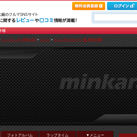
>
インプレッサ WRX STI
>
フォト
>
フォトギャラリー一覧 [θ@GRB]
フォトアルバム
ラップタイム
▼メニュー