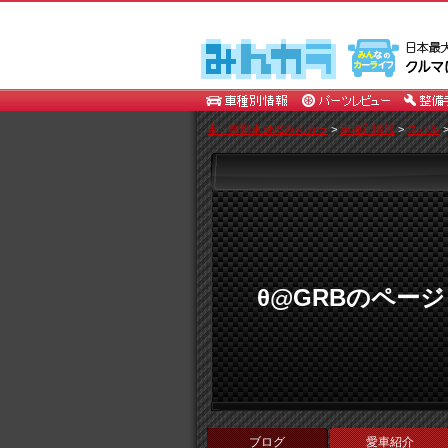
車・自動車SNSみんカラ
>
車種別情報
>
スバル
θ@GRBのページ
ブログ
愛車紹介