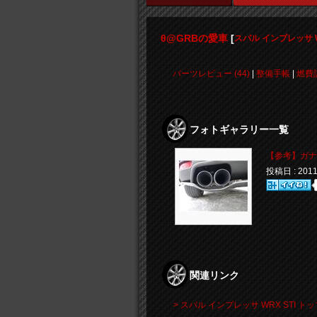
θ@GRBの愛車
[
スバル インプレッサ W
パーツレビュー (44)
|
整備手帳
|
燃費
フォトギャラリー一覧
【参考】ガナ
投稿日 : 20
関連リンク
> スバル インプレッサ WRX STI ト