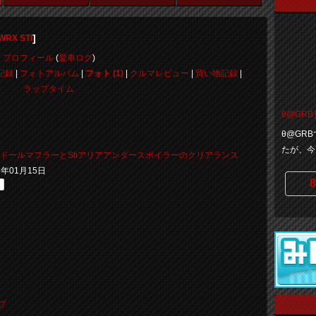
]
RX STI
プロフィール
(
愛車ログ
)
記録
|
フォトアルバム
|
フォト (1)
|
クルマレビュー
|
買い物記録
|
ラップタイム
θ@GRB
θ@GR
たが、今
ドールマフラーとStiアリアアンダースポイラーのクリアランス
11年01月15日
8
ップ