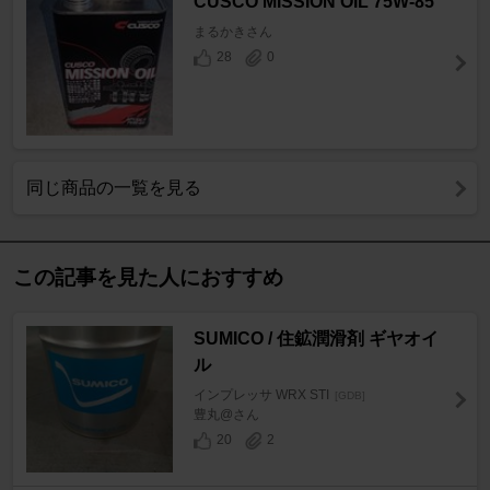
CUSCO MISSION OIL 75W-85
まるかきさん
28
0
同じ商品の一覧を見る
この記事を見た人におすすめ
SUMICO / 住鉱潤滑剤 ギヤオイ
ル
インプレッサ WRX STI
[GDB]
豊丸@さん
20
2