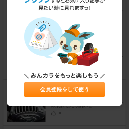
イル
インプレッサ WRX STI
[GDB]
豊丸@さん
33
ENKEI PerformanceLine PF09
インプレッサ WRX STI
[GDB]
もずく＠丸目ちゃんさん
9
スバル(純正) BHレガシィ純正
会員登録をして使う
オルタネータ
インプレッサ WRX STI
[GDB]
AKITO@ポンコツ眼鏡さん
10