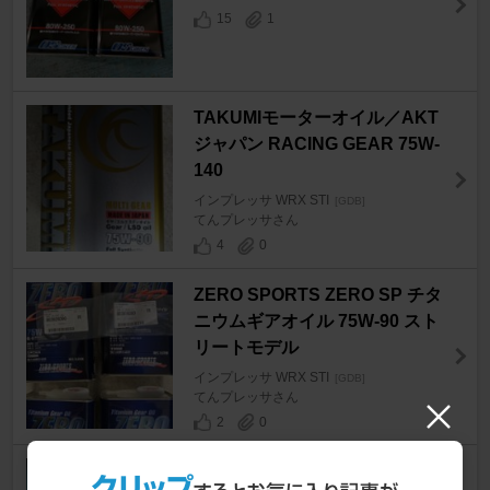
15
1
TAKUMIモーターオイル／AKT
ジャパン RACING GEAR 75W-
140
インプレッサ WRX STI
[GDB]
てんプレッサさん
4
0
ZERO SPORTS ZERO SP チタ
ニウムギアオイル 75W-90 スト
リートモデル
インプレッサ WRX STI
[GDB]
てんプレッサさん
2
0
スバル(純正) イグニッションコ