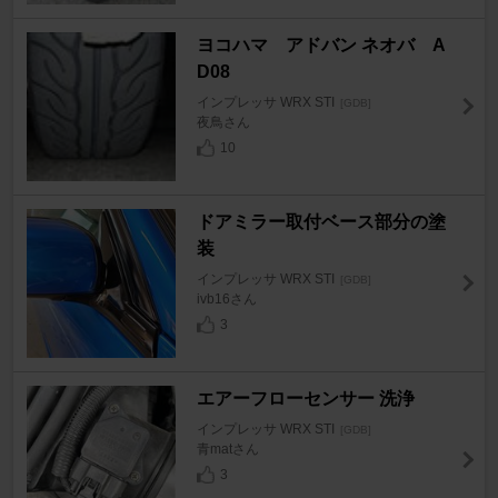
ヨコハマ アドバン ネオバ A
D08
インプレッサ WRX STI
[GDB]
夜鳥さん
10
ドアミラー取付ベース部分の塗
装
インプレッサ WRX STI
[GDB]
ivb16さん
3
エアーフローセンサー 洗浄
インプレッサ WRX STI
[GDB]
青matさん
3