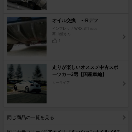
オイル交換 ～Rデフ
インプレッサ WRX STI
[GDB]
葵 由埜さん
4
走りが楽しいオススメ中古スポ
ーツカー3選【国産車編】
カーライフ
同じ商品の一覧を見る
同じカテゴリー (
ギアオイル／ミッションオイル／AT