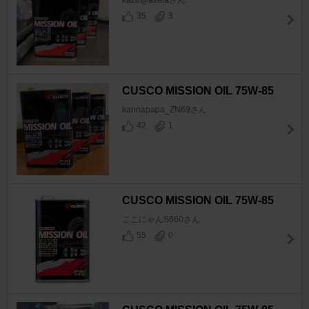
kazu@axelaさん
35
3
CUSCO MISSION OIL 75W-85
kannapapa_ZN69さん
42
1
CUSCO MISSION OIL 75W-85
ここにゃんS660さん
55
0