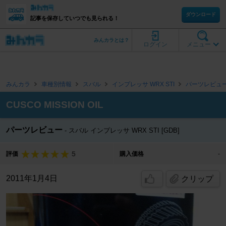
ダウンロード
記事を保存していつでも見られる！
みんカラとは？
ログイン
メニュー
みんカラ
車種別情報
スバル
インプレッサ WRX STI
パーツレビュ
CUSCO MISSION OIL
パーツレビュー
スバル インプレッサ WRX STI [GDB]
5
評価
購入価格
-
2011年1月4日
クリップ