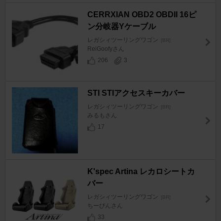
CERRXIAN OBD2 OBDII 16ピ
ン分岐器Yケーブル
レガシィツーリングワゴン
[BR]
ReiGoofyさん
206
3
STI STIアクセスキーカバー
レガシィツーリングワゴン
[BR]
みるもさん
17
K'spec Artina レカロシートカ
バー
レガシィツーリングワゴン
[BR]
ちーびんさん
33