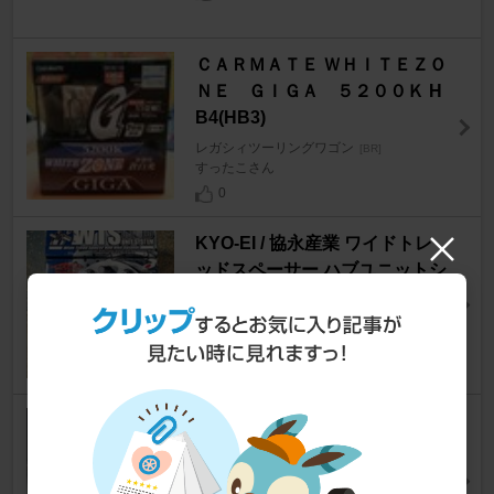
ＣＡＲＭＡＴＥ ＷＨＩＴＥＺＯ
ＮＥ ＧＩＧＡ ５２００Ｋ H
B4(HB3)
レガシィツーリングワゴン
[BR]
すったこさん
0
KYO-EI / 協永産業 ワイドトレ
ッドスペーサー ハブユニットシ
ステム 5020W3-56
レガシィツーリングワゴン
[BR]
ReiGoofyさん
195
DUNLOP SP SPORT MAXX 06
0+ 225/45R18
レガシィツーリングワゴン
[BR]