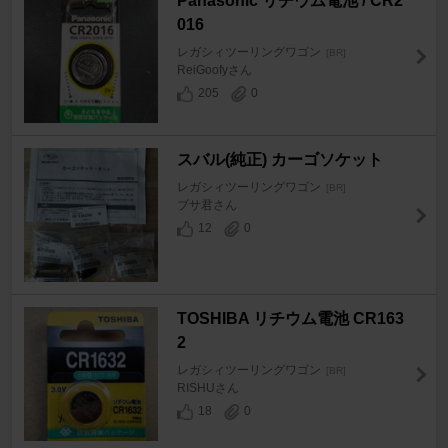
Panasonic リチウム電池 / CR2
016
レガシィツーリングワゴン
[BR]
ReiGoofyさん
205
0
スバル(純正) カーゴソケット
レガシィツーリングワゴン
[BR]
ブサ君さん
12
0
TOSHIBA リチウム電池 CR163
2
レガシィツーリングワゴン
[BR]
RISHUさん
18
0