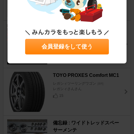
turbo207さん
40
KUMHO ECSTA SPORT PS72
225/45R18
レガシィツーリングワゴン
[BR]
会員登録をして使う
ReiGoofyさん
201
TOYO PROXES Comfort MC1
レガシィツーリングワゴン
[BR]
レガシィさんさん
15
備忘録 : ワイドトレッドスペー
サーメンテ