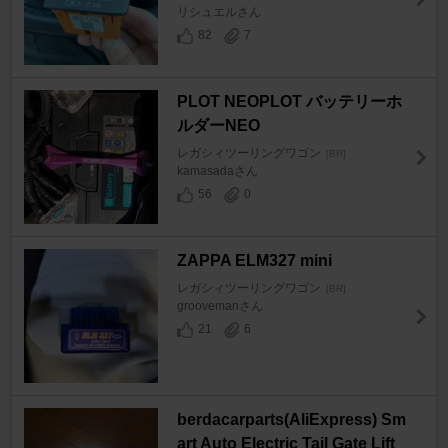
リシュエルさん
82
7
PLOT NEOPLOT バッテリーホ
ルダーNEO
レガシィツーリングワゴン
[BR]
kamasadaさん
56
0
ZAPPA ELM327 mini
レガシィツーリングワゴン
[BR]
groovemanさん
21
6
berdacarparts(AliExpress) Sm
art Auto Electric Tail Gate Lift