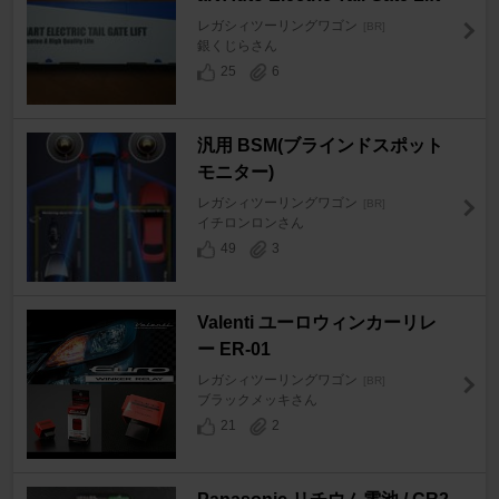
レガシィツーリングワゴン
[BR]
銀くじらさん
25
6
汎用 BSM(ブラインドスポット
モニター)
レガシィツーリングワゴン
[BR]
イチロンロンさん
49
3
Valenti ユーロウィンカーリレ
ー ER-01
レガシィツーリングワゴン
[BR]
ブラックメッキさん
21
2