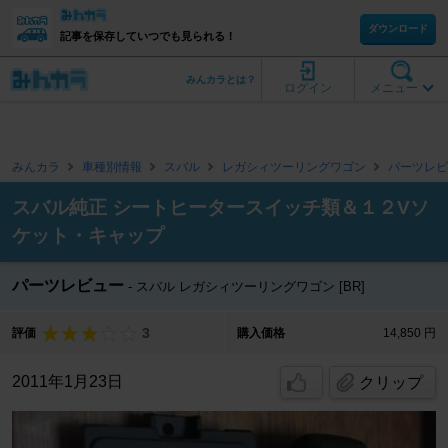
ダウンロード
記事を保存していつでも見られる！
みんカラとは？
ログイン
メニュー
みんカラ
車種別情報
スバル
レガシィツーリングワゴン
パーツレビ
スバル純正 シートヒータースイッチ類＆１２Vソ
ケット・キャップ
パーツレビュー
スバル レガシィツーリングワゴン [BR]
3
評価
購入価格
14,850 円
2011年1月23日
クリップ