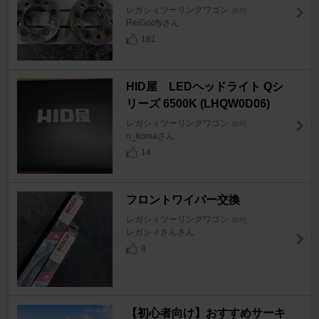
レガシィツーリングワゴン
[BR]
ReiGoofyさん
181
HID屋 LEDヘッドライト Qシ
リーズ 6500K (LHQW0D06)
レガシィツーリングワゴン
[BR]
n_komaさん
14
フロントワイパー交換
レガシィツーリングワゴン
[BR]
レガシィさんさん
8
【初心者向け】おすすめサーキ