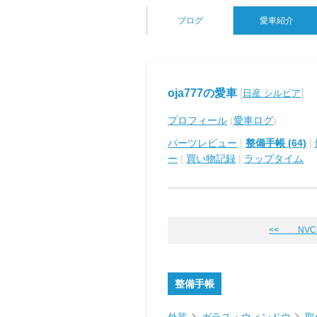
ブログ
愛車紹介
oja777の愛車
[
]
日産 シルビア
プロフィール
(
愛車ログ
)
パーツレビュー
|
整備手帳 (64)
|
ー
|
買い物記録
|
ラップタイム
<< NVC
整備手帳