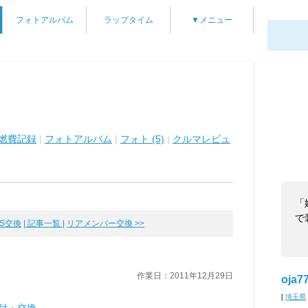
フォトアルバム
ラップタイム
▼メニュー
燃費記録
|
フォトアルバム
|
フォト (5)
|
クルマレビュ
「
で
S交換
| 記事一覧 |
リアメンバー交換 >>
作業日：2011年12月29日
oja7
[
埼玉県