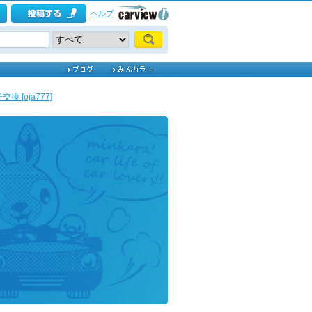
ヘルプ
 [oja777]