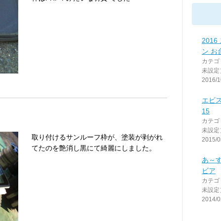
201
ン お
カテゴ
未設定
2016/1
エビス
15
カテゴ
未設定
取り付けるサンルーフ枠が、塗装が剥がれ
2015/0
てたのを艶消し黒にて綺麗にしました。
あ～
ビア
カテゴ
未設定
2014/0