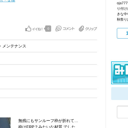
付・交換
oja
り付け
きな中
秋祭りは
0
・メンテナンス
無残にもサンルーフ枠が折れて…
枠はFRP？みたいな材質 でした