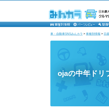
車・自動車SNSみんカラ
>
車種別情報
>
日
ojaの中年ド