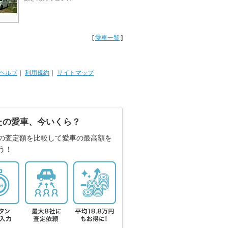
[
愛車一覧
]
ヘルプ
｜
利用規約
｜
サイトマップ
たの愛車、今いくら？
の査定額を比較して愛車の最高額を
う！