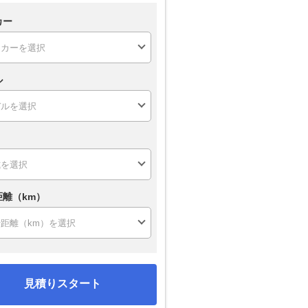
カー
ル
距離（km）
見積りスタート