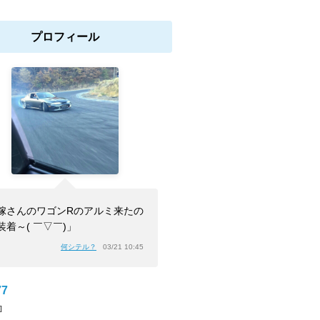
プロフィール
嫁さんのワゴンRのアルミ来たの
装着～( ￣▽￣)」
何シテル？
03/21 10:45
77
]