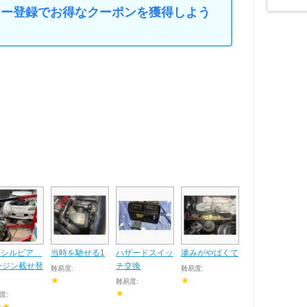
マイカー登録でお得なクーポンを獲得しよう
15シルビア
当時を馳せる1
ハザードスイッ
滲みがやばくて
ンジン載せ替
チ交換
難易度:
難易度:
★
★
難易度:
★
度:
★★