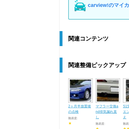
carview!の
関連コンテンツ
関連整備ピックアップ
2ヶ月半放置後
マフラー交換a
S
の点検
nd排気漏れ直
エ
し
え
難易度:
★
難易度:
難易
★
★