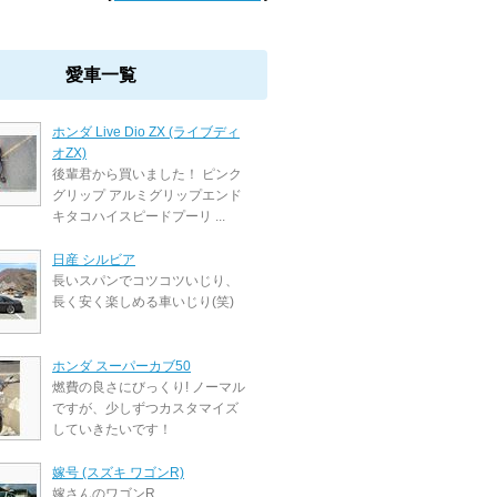
愛車一覧
ホンダ Live Dio ZX (ライブディ
オZX)
後輩君から買いました！ ピンク
グリップ アルミグリップエンド
キタコハイスピードプーリ ...
日産 シルビア
長いスパンでコツコツいじり、
長く安く楽しめる車いじり(笑)
ホンダ スーパーカブ50
燃費の良さにびっくり! ノーマル
ですが、少しずつカスタマイズ
していきたいです！
嫁号 (スズキ ワゴンR)
嫁さんのワゴンR