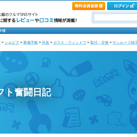
産
>
シルビア
>
整備手帳
>
外装
>
ガラス・ウィンドウ
>
取付・交換
>
サンルーフ硝子交換
リフト奮闘日記