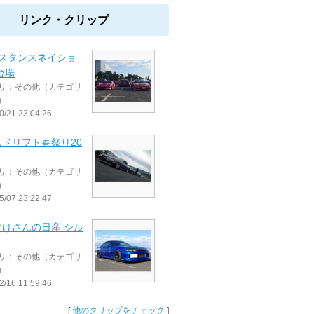
リンク・クリップ
6 スタンスネイショ
台場
リ：その他（カテゴリ
）
0/21 23:04:26
ドリフト春祭り20
リ：その他（カテゴリ
）
5/07 23:22:47
すけさんの日産 シル
リ：その他（カテゴリ
）
2/16 11:59:46
[
他のクリップをチェック
]