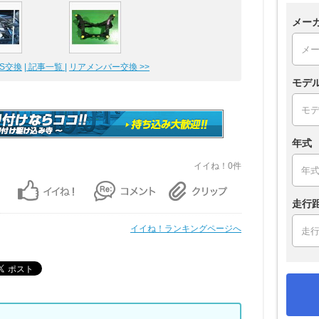
メー
S交換
| 記事一覧 |
リアメンバー交換 >>
モデ
年式
イイね！0件
走行
イイね！ランキングページへ