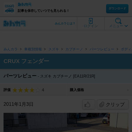
ダウンロード
記事を保存していつでも見られる！
みんカラとは？
ログイン
メニュー
みんカラ
車種別情報
スズキ
カプチーノ
パーツレビュー
ボディ
CRUX フェンダー
パーツレビュー
スズキ カプチーノ [EA11R/21R]
4
評価
購入価格
-
2011年1月3日
クリップ