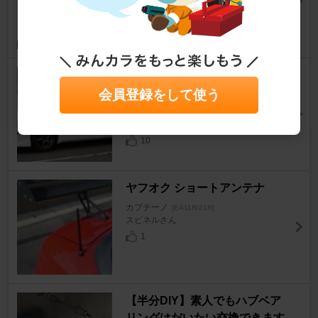
5
RAYS VOLK RACING TE37 S
ONIC
会員登録をして使う
カプチーノ
[EA11R/21R]
やすお＠サルさん
10
ヤフオク ショートアンテナ
カプチーノ
[EA11R/21R]
スピネルさん
1
【半分DIY】素人でもハブベア
リングはだいたい交換できます-