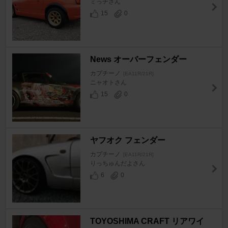
ミっチさん
15
0
News オーバーフェンダー
カプチーノ
[EA11R/21R]
ニャオトさん
15
0
ヤフオク フェンダー
カプチーノ
[EA11R/21R]
りっちゅんだよさん
6
0
TOYOSHIMA CRAFT リアワイ