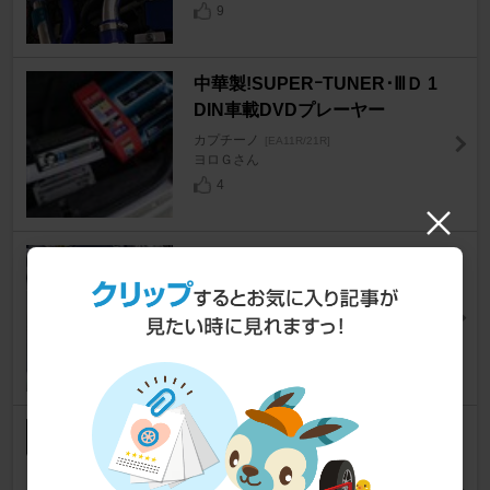
9
中華製!SUPERｰTUNER･ⅢＤ 1
DIN車載DVDプレーヤー
カプチーノ
[EA11R/21R]
ヨロＧさん
4
BRIDE ZETAⅢ TYPE-S
カプチーノ
[EA11R/21R]
はっしー@SEEDさん
18
FUJITSUBO POWER Getter
カプチーノ
[EA11R/21R]
Hyroさん