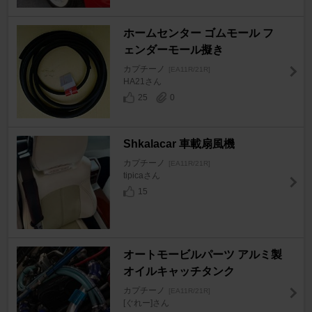
ホームセンター ゴムモール フ
ェンダーモール擬き
カプチーノ
[EA11R/21R]
HA21さん
25
0
Shkalacar 車載扇風機
カプチーノ
[EA11R/21R]
tipicaさん
15
オートモービルパーツ アルミ製
オイルキャッチタンク
カプチーノ
[EA11R/21R]
[ぐれー]さん