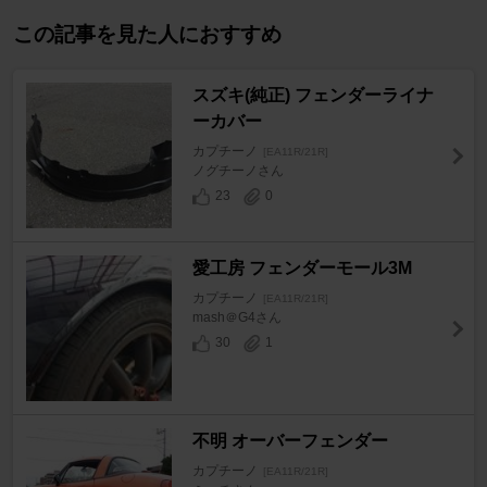
この記事を見た人におすすめ
スズキ(純正) フェンダーライナ
ーカバー
カプチーノ
[EA11R/21R]
ノグチーノさん
23
0
愛工房 フェンダーモール3M
カプチーノ
[EA11R/21R]
mash＠G4さん
30
1
不明 オーバーフェンダー
カプチーノ
[EA11R/21R]