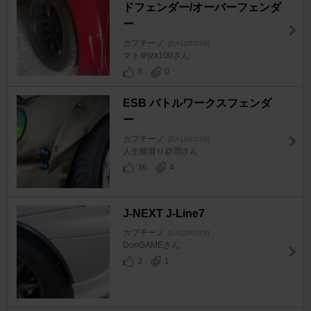
ドフェンダー/オーバーフェンダ
ー
カプチーノ
[EA11R/21R]
マト＠jzx100さん
8
0
ESB バトルワークスフェンダ
ー
カプチーノ
[EA11R/21R]
人生横滑り@潤さん
36
4
J-NEXT J-Line7
カプチーノ
[EA11R/21R]
DonGAMEさん
3
1