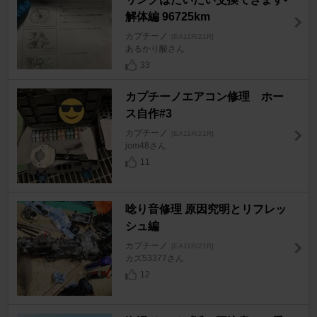
解体編 96725km
カプチーノ
[EA11R/21R]
あるかり酸さん
33
カプチーノエアコン修理 ホー
ス自作#3
カプチーノ
[EA11R/21R]
jom48さん
11
唸り音修理 原因究明とリフレッ
シュ編
カプチーノ
[EA11R/21R]
カズ53377さん
12