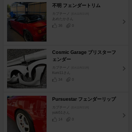
不明 フェンダートリム
カプチーノ
[EA11R/21R]
あめたかさん
36
0
Cosmic Garage ブリスターフ
ェンダー
カプチーノ
[EA11R/21R]
Kuni11さん
34
0
Pursuestar フェンダーリップ
カプチーノ
[EA11R/21R]
yuki51さん
14
0