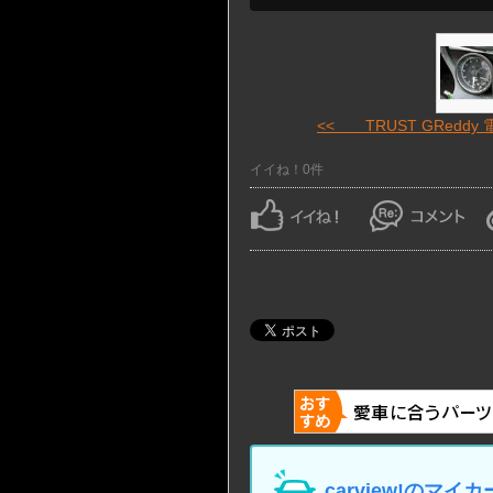
<< TRUST GReddy 電 
イイね！0件
carview!の