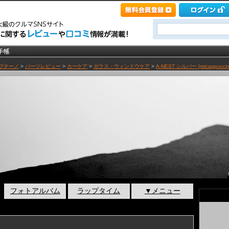
プチーノ
>
パーツレビュー
>
カーケア
>
ガラス・ウィンドウケア
>
A-NEST シルバー [rstcappuccin
フォトアルバム
ラップタイム
▼メニュー