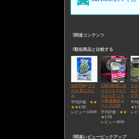
関連コンテンツ
類似商品と比較する
SOFT99
/
フク
CAR MATE / カ
イチ
ピカ 窓フクピ
ーメイト
/
エク
ルズ
カ
スクリア ミラ
グア
ー用 超親水コ
平均評価 :
★★
平均
ート / C134
★★
4.09
★
3.
レビュー:436件
平均評価 :
★★
レビ
★
3.58
レビュー:86件
関連レビューピックアップ