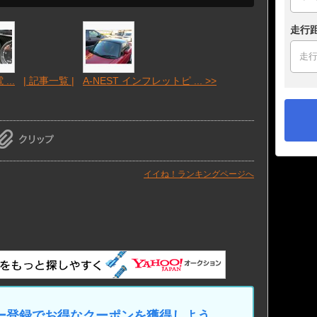
走行
...
| 記事一覧 |
A-NEST インフレットピ ... >>
イイね！ランキングページへ
マイカー登録でお得なクーポンを獲得しよう