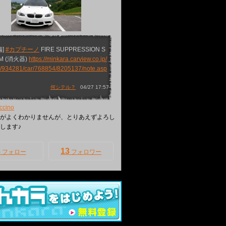
備]
#カプチーノ
FIRE SUPPRESSION S
M (消火器)
https://minkara.carview.co.jp/
d/934281/car/768854/8205137/note.asp
何シテル？
04/27 17:57
ccino
がよくわかりませんが、とりあえずよろし
します♪
3
13
フォロー
フォロワー