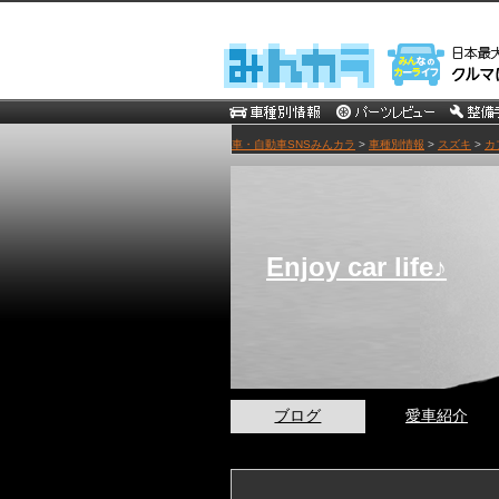
車・自動車SNSみんカラ
>
車種別情報
>
スズキ
>
カ
Enjoy car life♪
ブログ
愛車紹介