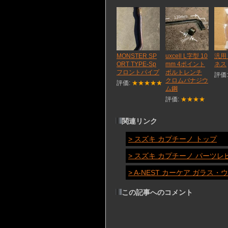
MONSTER SP
uxcell L字型 10
汎用
ORT TYPE-Sp
mm 4ポイント
ネス
フロントパイプ
ボルトレンチ
評価
クロムバナジウ
評価:
★★★★★
ム鋼
評価:
★★★★
関連リンク
> スズキ カプチーノ トップ
> スズキ カプチーノ パーツレ
> A-NEST カーケア ガラ
この記事へのコメント