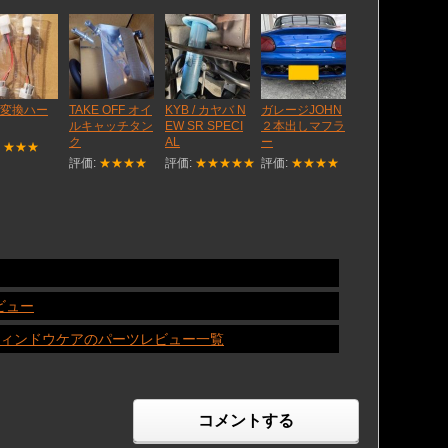
 変換ハー
TAKE OFF オイ
KYB / カヤバ N
ガレージJOHN
ルキャッチタン
EW SR SPECI
２本出しマフラ
ク
AL
ー
:
★★★
評価:
★★★★
評価:
★★★★★
評価:
★★★★
ビュー
ス・ウィンドウケアのパーツレビュー一覧
コメントする