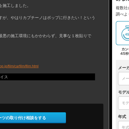
を施工しました。
複数社
調べよ
すが、やはりカプチーノはポップに行きたい！という
最悪の施工環境にもかかわらず、見事な１枚貼りで
p.jp/film/carfilm/film.html
メー
イス
モデ
年式
ーツの取り付け相談をする