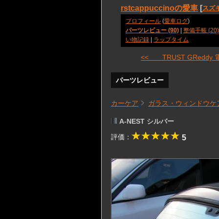
rstcappuccinoの愛車
[
スズ
プロフィール
(
愛車ログ
)
パーツレビュー (90)
|
整備手帳 (20)
い物記録
|
ラップタイム
<< TRUST GReddy 電 
パーツレビュー
カーケア
ガラス・ウィンドウケ
A-NEST シルバー
評価：
5