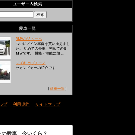
ユーザー内検索
愛車一覧
BMW M3 クーペ
ついにメイン車両を買い換えまし
た。 初めての外車、初めてのＢ
ＭＷです。 機能・性能に加 ...
スズキ カプチーノ
セカンドカーの紹介です
[
愛車一覧
]
ルプ
｜
利用規約
｜
サイトマップ
たの愛車、今いくら？