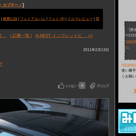
]
キ カプチーノ
|
燃費記録
|
フォトアルバム
|
フォト (8)
|
クルマレビュー
|
買
「[整
...
| 記事一覧 |
A-NEST インフレットピ ... >>
YSTE
useri
x
」
2011年2月13日
ア
rstcappu
使い勝手
くお願い
0