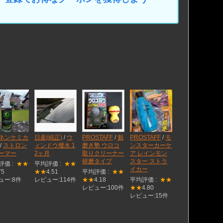
ネンケミカ
日産(純正)
/
ウ
PROSTAFF
/
魁
PROSTAFF
/
モ
/
ストロン
ィンドウ撥水 1
磨き塾 ウロコ
ンスターカーケ
ーマー
2ヶ月
取りクリーナー
ア レインモン
研磨タイプ
スター ストラ
評価 :
★★
平均評価 :
★★
イカー
75
★★
4.51
平均評価 :
★★
ュー:8件
レビュー:114件
★★
4.18
平均評価 :
★★
レビュー:100件
★★
4.80
レビュー:15件