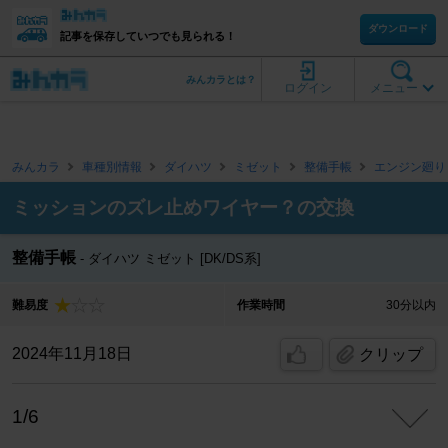
ダウンロード
記事を保存していつでも見られる！
みんカラとは？
ログイン
メニュー
みんカラ
車種別情報
ダイハツ
ミゼット
整備手帳
エンジン廻り
ミッションのズレ止めワイヤー？の交換
整備手帳
ダイハツ ミゼット [DK/DS系]
難易度
作業時間
30分以内
2024年11月18日
クリップ
1/6