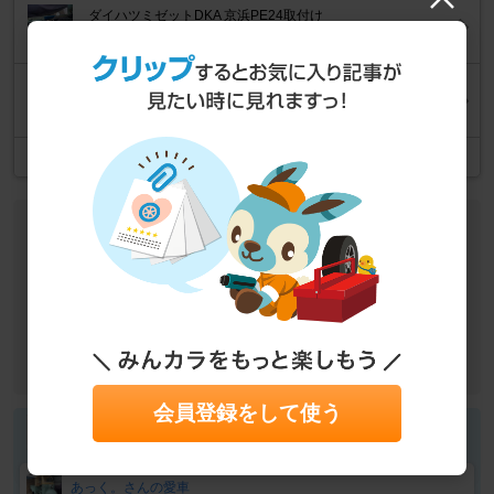
ダイハツミゼットDKA 京浜PE24取付け
2020年10月7日
ダイハツミゼットDKA 灯火試験
2020年10月7日
記事一覧
作業データ
車種
ダイハツ ミゼット
作業カテゴリ
エンジン廻り
エンジン
取付・交換
目的
修理・故障・メンテナンス
作業
DIY
会員登録をして使う
あっく。さん
あっく。さんの愛車