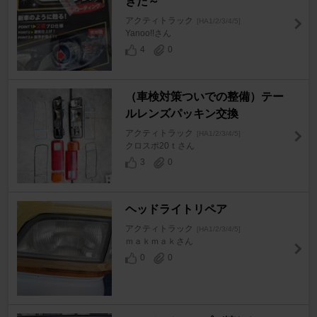
きた～
アクティトラック
[HA1/2/3/4/5]
Yanoo!!さん
4
0
（車検対策ついでの整備）テー
ルレンズパッキン交換
アクティトラック
[HA1/2/3/4/5]
クロスポ20ｔさん
3
0
ヘッドライトリペア
アクティトラック
[HA1/2/3/4/5]
ｍａｋｍａｋさん
0
0