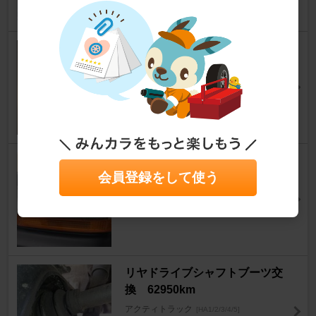
安藤二七美さん
3
0
LEDライトに交換
アクティトラック
[HA1/2/3/4/5]
まひるパパさん
4
0
曇り取り
会員登録をして使う
アクティトラック
[HA1/2/3/4/5]
Atsu31さん
2
0
リヤドライブシャフトブーツ交
換 62950km
アクティトラック
[HA1/2/3/4/5]