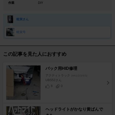
作業
DIY
軽寅さん
軽寅号
この記事を見た人におすすめ
バック用HID修理
アクティトラック
[HA1/2/3/4/5]
UBS52さん
8
0
ヘッドライトがかなり黄ばんで