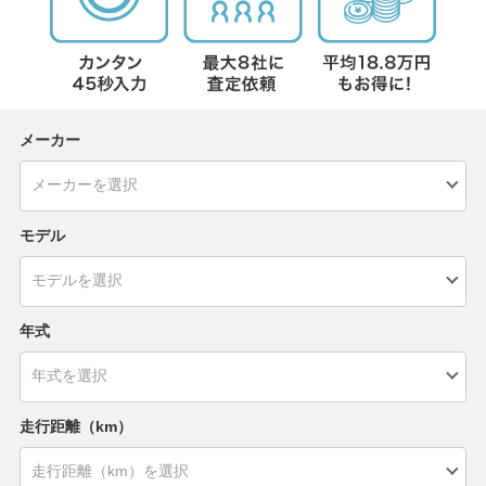
メーカー
モデル
年式
走行距離（km）