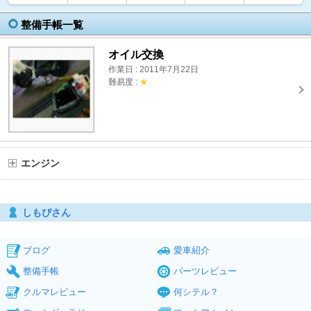
整備手帳一覧
オイル交換
作業日 : 2011年7月22日
難易度 :
★
エンジン
しもぴさん
ブログ
愛車紹介
整備手帳
パーツレビュー
クルマレビュー
何シテル？