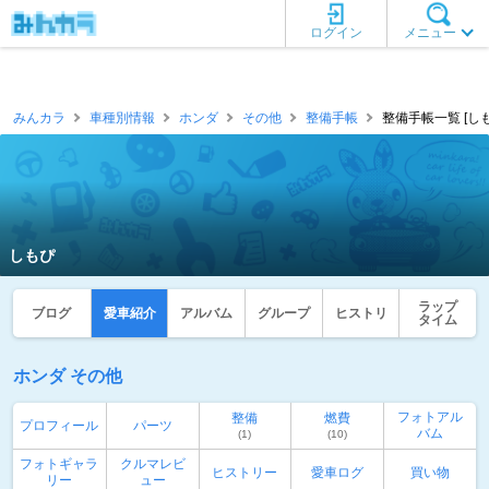
ログイン
メニュー
みんカラ
車種別情報
ホンダ
その他
整備手帳
整備手帳一覧 [しも
しもぴ
ラップ
ブログ
愛車紹介
アルバム
グループ
ヒストリ
タイム
ホンダ その他
フォトアル
整備
燃費
プロフィール
パーツ
バム
(1)
(10)
フォトギャラ
クルマレビ
ヒストリー
愛車ログ
買い物
リー
ュー