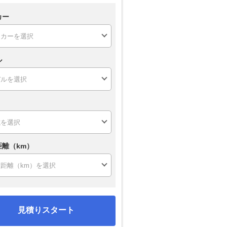
カー
ル
距離（km）
見積りスタート