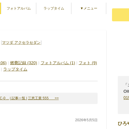
フォトアルバム
ラップタイム
▼メニュー
[
]
マツダ アクセラセダン
06)
|
燃費記録 (320)
|
フォトアルバム (1)
|
フォト (9)
|
ラップタイム
「
OI
01
-0 ...
| 記事一覧 |
三恵工業 555 >>
2026年5月5日
ひろ