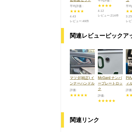
平均評価 :
★★★★
平均評価 :
平均
★★★★
4.12
★
レビュー:214件
4.43
3.25
レビュー:49件
レビ
関連レビューピックア
マツダ(純正) イ
McGard ナンバ
PI
ンナーハンドル
ープレートロッ
ィ
ク
評価:
評価
★★★★★
★
評価:
★★★★★
関連リンク