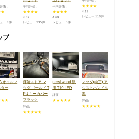
平均評価 :
★★★★
評価 :
平均評価 :
平均評価 :
★★
★★★★
★★★★
4.12
レビュー:110件
4.39
4.60
ュー:4件
レビュー:335件
レビュー:5件
ップ
AA オイルフ
輝渚ストア マ
persi wood 汎
マツダ(純正) ア
ルター
ツダ ゴールド T
用 T10 LED
シストハンドル
PU キーカバー
黒
:
評価:
ブラック
★★★
★★★★★
評価:
★★★★★
評価:
★★★★★