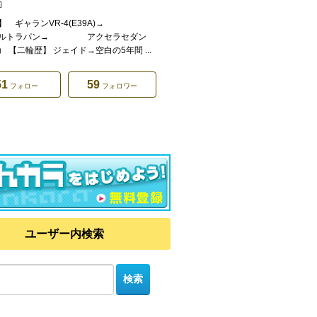
]
】 ギャランVR-4(E39A)→
アルトラパン→ アクセラセダン
 【二輪歴】 ジェイド→空白の5年間 ...
51
59
フォロー
フォロワー
ユーザー内検索