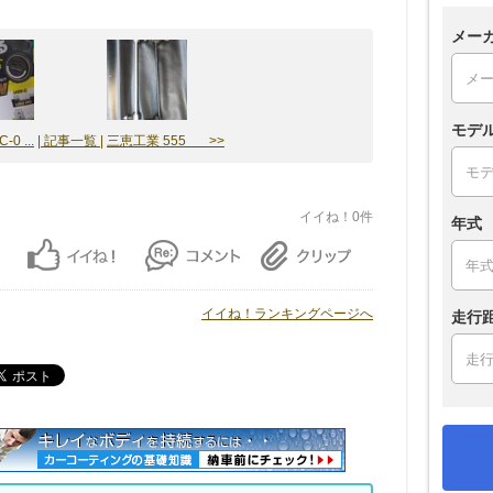
メー
モデ
-0 ...
| 記事一覧 |
三恵工業 555 >>
イイね！0件
年式
イイね！ランキングページへ
走行