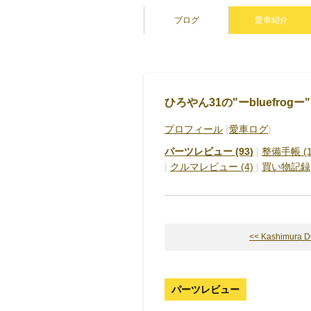
ブログ
愛車紹介
ひろやん31の"ーbluefrogー"
プロフィール
(
愛車ログ
)
パーツレビュー (93)
|
整備手帳 (1
|
クルマレビュー (4)
|
買い物記録
<< Kashimura DC
パーツレビュー