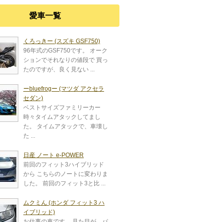
愛車一覧
くろっきー (スズキ GSF750)
96年式のGSF750です。 オーク
ションでそれなりの値段で 買っ
たのですが、良く見ない ...
ーbluefrogー (マツダ アクセラ
セダン)
ベストサイズファミリーカー
時々タイムアタックしてまし
た。 タイムアタックで、車壊し
た ...
日産 ノート e-POWER
前回のフィット3ハイブリッド
から こちらのノートに変わりま
した。 前回のフィット3と比 ...
ムクミん (ホンダ フィット3 ハ
イブリッド)
お仕事の車です。 見た目が、パ