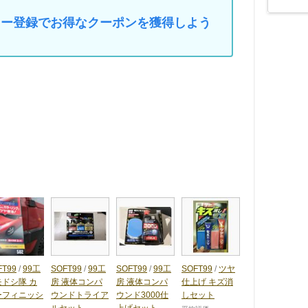
マイカー登録でお得なクーポンを獲得しよう
FT99
/
99工
SOFT99
/
99工
SOFT99
/
99工
SOFT99
/
ツヤ
モドシ隊 カ
房 液体コンパ
房 液体コンパ
仕上げ キズ消
ーフィニッシ
ウンドトライア
ウンド3000仕
しセット
ルセット
上げセット