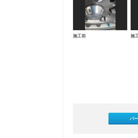
施工前
施
パ