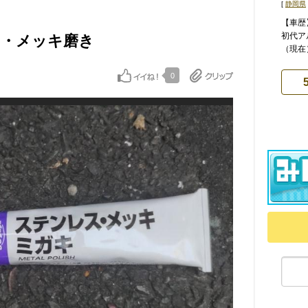
[
静岡県
【車歴
初代
ス・メッキ磨き
（現在）
0