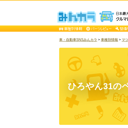
車・自動車SNSみんカラ
>
車種別情報
>
マ
ひろやん31の