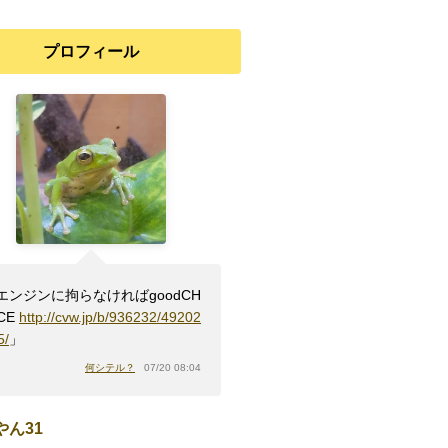
プロフィール
エンジンに拘らなければgoodCH
CE
http://cvw.jp/b/936232/49202
5/
」
何シテル？
07/20 08:04
やん31