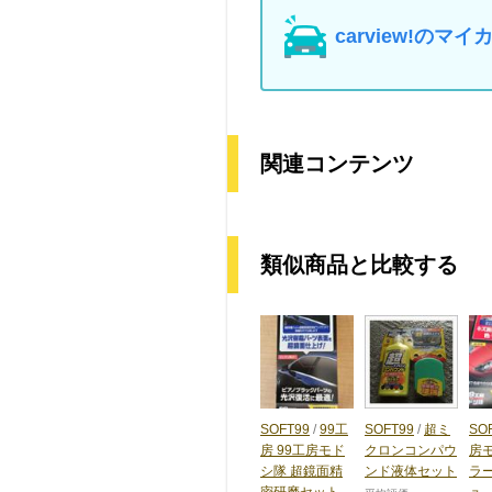
carview!の
関連コンテンツ
類似商品と比較する
SOFT99
/
99工
SOFT99
/
超ミ
SO
房 99工房モド
クロンコンパウ
房
シ隊 超鏡面精
ンド液体セット
ラ
密研磨セット
ュ