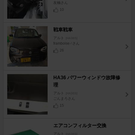
友楠さん
10
戦車戦車
アルト
[HA36S]
framboise♂さん
26
HA36 パワーウィンドウ故障修
理
アルト
[HA36S]
ごんまろさん
15
エアコンフィルター交換
アルト
[HA36S]