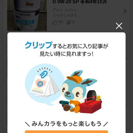
D 0W-20 SP 令和4年10月
アルト
[HA36S]
どらりじゃさん
50
0
冬の晴れ間にオイル交換
アルト
[HA36S]
Dober.manさん
47
0
1万キロフィルター交換しない
と…
アルト
[HA36S]
Dober.manさん
109
1