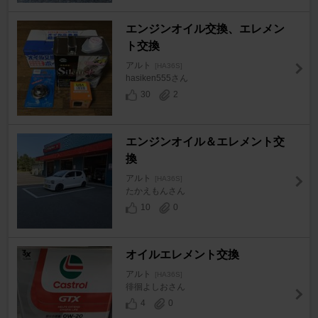
エンジンオイル交換、エレメン
ト交換
アルト
[HA36S]
hasiken555さん
30
2
エンジンオイル＆エレメント交
換
アルト
[HA36S]
たかえもんさん
10
0
オイルエレメント交換
アルト
[HA36S]
徘徊よしおさん
4
0