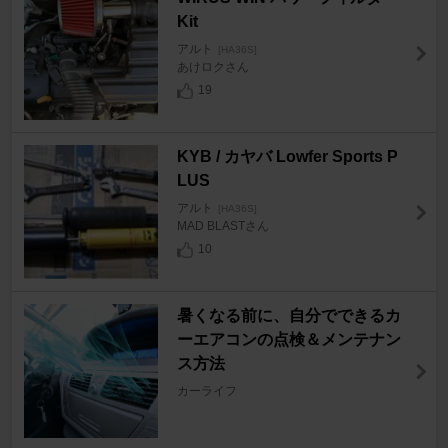
Kit
アルト
[HA36S]
あけロクさん
19
KYB / カヤバ Lowfer Sports P
LUS
アルト
[HA36S]
MAD BLASTさん
10
暑くなる前に、自分でできるカ
ーエアコンの点検＆メンテナン
ス方法
カーライフ