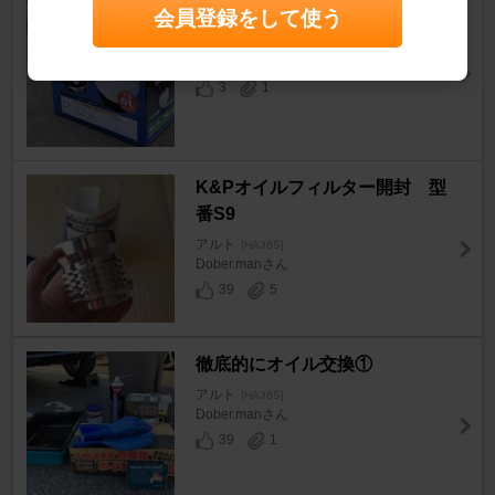
オイル交換
会員登録をして使う
アルト
[HA36S]
shiiehさん
3
1
K&Pオイルフィルター開封 型
番S9
アルト
[HA36S]
Dober.manさん
39
5
徹底的にオイル交換①
アルト
[HA36S]
Dober.manさん
39
1