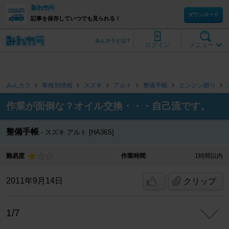
ダウンロード
記事を保存していつでも見られる！
みんカラとは？
ログイン
メニュー
みんカラ
車種別情報
スズキ
アルト
整備手帳
エンジン廻り
作業が面倒な？オイル交換・・・自己流です。
整備手帳
スズキ アルト [HA36S]
難易度
作業時間
1時間以内
2011年9月14日
クリップ
1/7