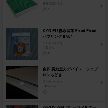
漆黒の方舟さん
6
KYO-EI / 協永産業 Fixed Fixed
ハブリング 67/54
アルト
[HA36S]
市長さん
11
自作 実効空力デバイス シェブ
ロンもどき
アルト
[HA36S]
mon0さん
8
WIRUS WIN パワーフィルター