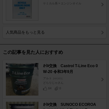
ケミカル系 > エンジンオイル
人気商品をもっと見る
この記事を見た人におすすめ
ｵｲﾙ交換 Castrol T-Line Eco 0
W-20 令和3年9月
アルト
[HA36S]
どらりじゃさん
64
0
ｵｲﾙ交換 SUNOCO ECOROA