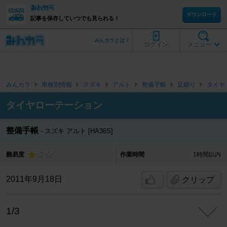
ダウンロード
記事を保存していつでも見られる！
みんカラとは？
ログイン
メニュー
みんカラ
車種別情報
スズキ
アルト
整備手帳
足廻り
タイヤ
タイヤローテーション
整備手帳
スズキ アルト [HA36S]
難易度
作業時間
1時間以内
2011年9月18日
クリップ
1/3