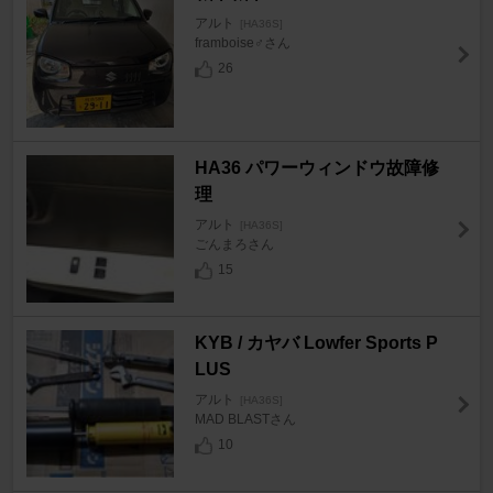
アルト
[HA36S]
framboise♂さん
26
HA36 パワーウィンドウ故障修
理
アルト
[HA36S]
ごんまろさん
15
KYB / カヤバ Lowfer Sports P
LUS
アルト
[HA36S]
MAD BLASTさん
10