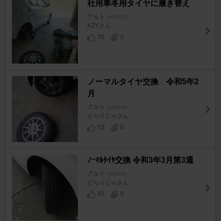
社用車冬用タイヤに履き替え
アルト
[HA36S]
KZY.さん
35
0
ノーマルタイヤ交換 令和5年2
月
アルト
[HA36S]
どらりじゃさん
53
0
ﾉｰﾏﾙﾀｲﾔ交換 令和3年3月第3週
アルト
[HA36S]
どらりじゃさん
62
0