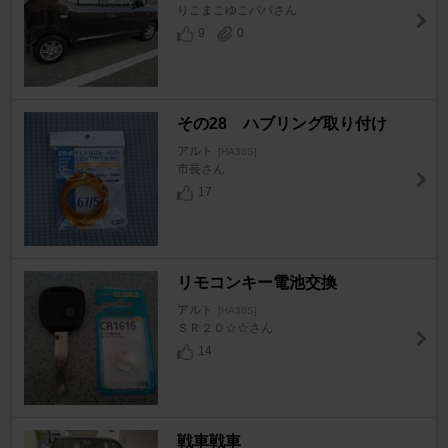
りこまこゆこパパさん
9
0
その28 ハブリング取り付け
アルト
[HA36S]
市長さん
17
リモコンキー電池交換
アルト
[HA36S]
ＳＲ２０☆☆さん
14
戦車戦車