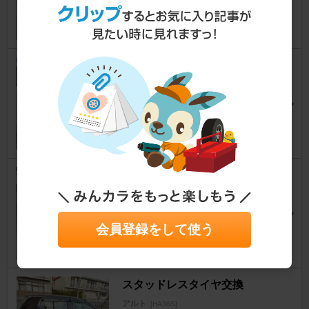
23
0
スタッドレス
アルト
[HA36S]
SPACEBOYさん
8
0
冬タイヤ交換
アルト
[HA36S]
ふね⊿さん
4
0
会員登録をして使う
スタッドレスタイヤ交換
アルト
[HA36S]