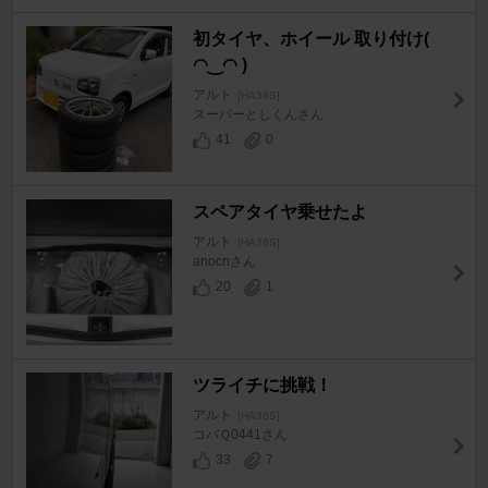
初タイヤ、ホイール 取り付け(
◠‿◠ )
アルト
[HA36S]
スーパーとしくんさん
41
0
スペアタイヤ乗せたよ
アルト
[HA36S]
anocnさん
20
1
ツライチに挑戦！
アルト
[HA36S]
コバＱ0441さん
33
7