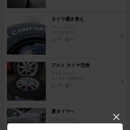
タイヤ履き替え
アルト
[HA36S]
いけちまるさん
26
2
アルト タイヤ交換
アルト
[HA36S]
はーちゃん5008さん
20
1
夏タイヤへ
アルト
[HA36S]
えふびー(FB25 _C)さん