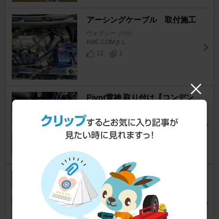
アーシングケーブル 取付施工
ヴォクシー
[70系]
KMC.COMさん
12
1
Pivot雷神 取り付け【コンデン
サーチューン】
ヴォクシー
[70系]
KMC.COMさん
15
1
アーシング施工
ヴォクシー
[70系]
3姉妹パパさんさん
21
3