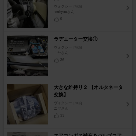
ヴォクシー
[70系]
amiryouさん
9
ラヂエーター交換①
ヴォクシー
[70系]
ニヤさん
36
大きな維持り２ 【オルタネータ
交換】
ヴォクシー
[70系]
ニヤさん
33
エアコンガス補充＆バルブコア