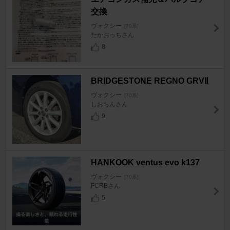
交換
ヴォクシー
[70系]
たかおっちさん
8
BRIDGESTONE REGNO GRVⅡ
ヴォクシー
[70系]
しおちんさん
9
HANKOOK ventus evo k137
ヴォクシー
[70系]
FCRBさん
5