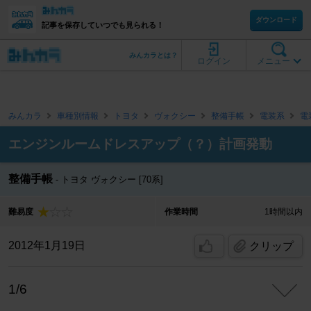
ダウンロード
記事を保存していつでも見られる！
みんカラとは？
ログイン
メニュー
みんカラ
車種別情報
トヨタ
ヴォクシー
整備手帳
電装系
電
エンジンルームドレスアップ（？）計画発動
整備手帳
トヨタ ヴォクシー [70系]
難易度
作業時間
1時間以内
2012年1月19日
クリップ
1/6