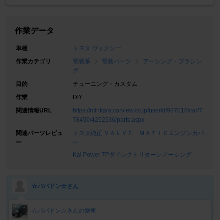
作業データ
車種
トヨタ ヴォクシー
作業カテゴリ
電装系
電装パーツ
アーシング・プラシン
グ
目的
チューニング・カスタム
作業
DIY
関連情報URL
https://minkara.carview.co.jp/userid/937016/car/7
78450/4252536/parts.aspx
関連パーツレビュ
トヨタ純正 ＶＡＬＶＥ ＭＡＴＩＣエンジンカバ
ー
ー
Kai Power 7Pダイレクトリターンアーシング
☆パパドン☆さん
☆パパドン☆さんの愛車