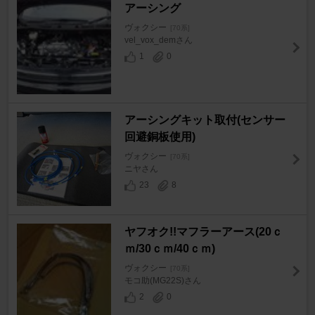
アーシング
ヴォクシー
[70系]
vel_vox_demさん
1
0
アーシングキット取付(センサー
回避銅板使用)
ヴォクシー
[70系]
ニヤさん
23
8
ヤフオク!!マフラーアース(20ｃ
ｍ/30ｃｍ/40ｃｍ)
ヴォクシー
[70系]
モコ助(MG22S)さん
2
0