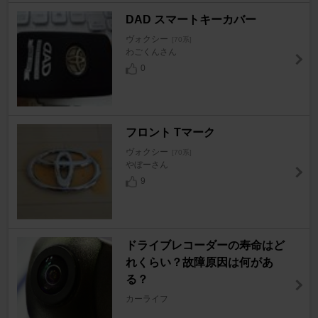
DAD スマートキーカバー
ヴォクシー
[70系]
わごくんさん
0
フロント Tマーク
ヴォクシー
[70系]
やぼーさん
9
ドライブレコーダーの寿命はど
れくらい？故障原因は何があ
る？
カーライフ