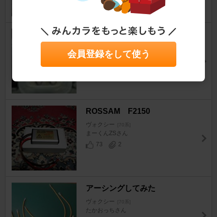
ちょっとイナズマ
ヴォクシー
[70系]
会員登録をして使う
くぼたいさん
0
0
ROSSAM F2150
ヴォクシー
[70系]
まーくんZSさん
73
2
アーシングしてみた
ヴォクシー
[70系]
たかおっちさん