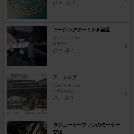
46
2
アーシングターミナル設置
ヴォクシー
[70系]
龍龍さん
4
2
アーシング
ヴォクシー
[70系]
シゲきちさん
1
0
ラジエーターファンのモーター
交換