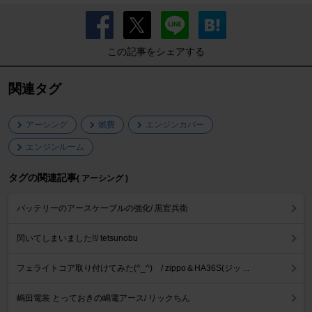
この記事をシェアする
関連タグ
アーシング
燃費
エンジンカバー
エンジンルーム
タグの関連記事
( アーシング )
バッテリーのアースケーブルの強化/ 黒官兵衛
閃いてしまいました!!/ tetsunobu
フェライトコア取り付けてみた(^_^)ゞ/ zippo＆HA36S(ジッ ...
嶋田電装 とっておきの嶋電アース/ リックちん